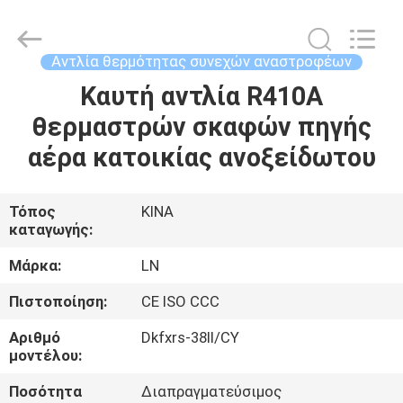
Saving
Technology
Co.,
Ltd..
All
Αντλία θερμότητας συνεχών αναστροφέων
Rights
Reserved.
Developed
Καυτή αντλία R410A
ΣΠΊΤΙ
by
ECER
θερμαστρών σκαφών πηγής
ΠΡΟΪΌΝΤΑ
αέρα κατοικίας ανοξείδωτου
ΒΊΝΤΕΟ
Τόπος
ΚΙΝΑ
καταγωγής:
ΣΧΕΤΙΚΆ
Μάρκα:
LN
ΜΕ
Πιστοποίηση:
CE ISO CCC
ΕΜΆΣ
Αριθμό
Dkfxrs-38II/CY
μοντέλου:
ΕΠΙΣΚΕΨΉ
Ποσότητα
Διαπραγματεύσιμος