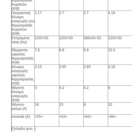
θερμοκρασία
δωματίου
(KW)
Ονομαστική
2.17
2.7
2.7
4.19
δύναμη
εισαγωγής στη
θερμοκρασία
δωματίου
(KW)
Εκτιμημένη
220V-50
220V-50
380v3n-50
220V-50
τάση (Hz)
Θέρμανση
7.8
8.8
8.8
15.5
χαμηλής
θερμοκρασίας
(KW)
Δύναμη
2.15
2.65
2.65
4.18
εισαγωγής
χαμηλής
θερμοκρασίας
(KW)
Μέγιστη
3
4.2
4.2
8
δύναμη
εισαγωγής
(KW)
Μέγιστο
16
23
8
32
ρεύμα (Α)
noisedb (Α)
<55>
<63>
<63>
<66>
Επίπεδο αντι-
Ι