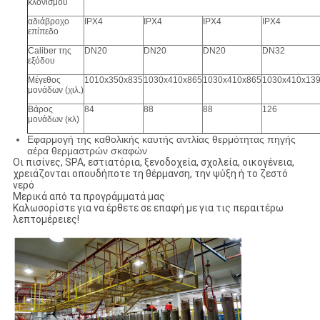
κλονισμού
αδιάβροχο
IPX4
IPX4
IPX4
IPX4
επίπεδο
Caliber της
DN20
DN20
DN20
DN32
εξόδου
Μέγεθος
1010x350x835
1030x410x865
1030x410x865
1030x410x13
μονάδων (χιλ.)
Βάρος
84
88
88
126
μονάδων (κλ)
Εφαρμογή της καθολικής καυτής αντλίας θερμότητας πηγής
αέρα θερμαστρών σκαφών
Οι πισίνες, SPA, εστιατόρια, ξενοδοχεία, σχολεία, οικογένεια,
χρειάζονται οπουδήποτε τη θέρμανση, την ψύξη ή το ζεστό
νερό
Μερικά από τα προγράμματά μας
Καλωσορίστε για να έρθετε σε επαφή με για τις περαιτέρω
λεπτομέρειες!