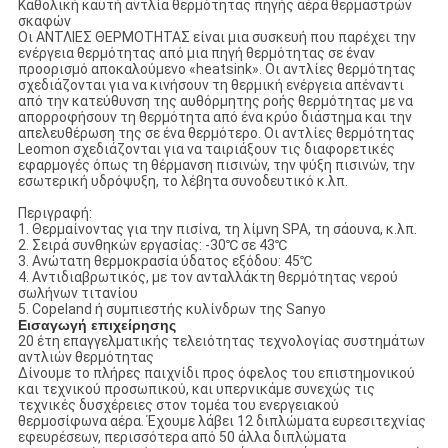
Καθολική καυτή αντλία θερμότητας πηγής αέρα θερμαστρών
σκαφών
Οι ΑΝΤΛΙΕΣ ΘΕΡΜΟΤΗΤΑΣ είναι μια συσκευή που παρέχει την
ενέργεια θερμότητας από μια πηγή θερμότητας σε έναν
προορισμό αποκαλούμενο «heatsink». Οι αντλίες θερμότητας
σχεδιάζονται για να κινήσουν τη θερμική ενέργεια απέναντι
από την κατεύθυνση της αυθόρμητης ροής θερμότητας με να
απορροφήσουν τη θερμότητα από ένα κρύο διάστημα και την
απελευθέρωση της σε ένα θερμότερο. Οι αντλίες θερμότητας
Leomon σχεδιάζονται για να ταιριάξουν τις διαφορετικές
εφαρμογές όπως τη θέρμανση πισινών, την ψύξη πισινών, την
εσωτερική υδρόψυξη, το λέβητα συνοδευτικό κ.λπ.
Περιγραφή:
1. Θερμαίνοντας για την πισίνα, τη λίμνη SPA, τη σάουνα, κ.λπ.
2. Σειρά συνθηκών εργασίας: -30℃ σε 43℃
3. Ανώτατη θερμοκρασία ύδατος εξόδου: 45℃
4. Αντιδιαβρωτικός, με τον ανταλλάκτη θερμότητας νερού
σωλήνων τιτανίου
5. Copeland ή συμπιεστής κυλίνδρων της Sanyo
Εισαγωγή επιχείρησης
20 έτη επαγγελματικής τελειότητας τεχνολογίας συστημάτων
αντλιών θερμότητας
Δίνουμε το πλήρες παιχνίδι προς όφελος του επιστημονικού
και τεχνικού προσωπικού, και υπερνικάμε συνεχώς τις
τεχνικές δυσχέρειες στον τομέα του ενεργειακού
θερμοσίφωνα αέρα. Έχουμε λάβει 12 διπλώματα ευρεσιτεχνίας
εφευρέσεων, περισσότερα από 50 άλλα διπλώματα