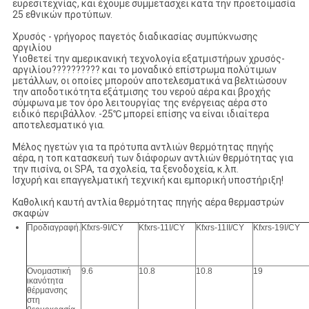
ευρεσιτεχνίας, και έχουμε συμμετάσχει κατά την προετοιμασία
25 εθνικών προτύπων.
Χρυσός - γρήγορος παγετός διαδικασίας συμπύκνωσης
αργιλίου
Υιοθετεί την αμερικανική τεχνολογία εξατμιστήρων χρυσός-
αργιλίου?????????? και το μοναδικό επίστρωμα πολύτιμων
μετάλλων, οι οποίες μπορούν αποτελεσματικά να βελτιώσουν
την αποδοτικότητα εξάτμισης του νερού αέρα και βροχής
σύμφωνα με τον όρο λειτουργίας της ενέργειας αέρα στο
ειδικό περιβάλλον. -25℃ μπορεί επίσης να είναι ιδιαίτερα
αποτελεσματικό για.
Μέλος ηγετών για τα πρότυπα αντλιών θερμότητας πηγής
αέρα, η τοπ κατασκευή των διάφορων αντλιών θερμότητας για
την πισίνα, οι SPA, τα σχολεία, τα ξενοδοχεία, κ.λπ.
Ισχυρή και επαγγελματική τεχνική και εμπορική υποστήριξη!
Καθολική καυτή αντλία θερμότητας πηγής αέρα θερμαστρών
σκαφών
Προδιαγραφή.
Kfxrs-9I/CY
Kfxrs-11I/CY
Kfxrs-11II/CY
Kfxrs-19I/CY
Ονομαστική
9.6
10.8
10.8
19
ικανότητα
θέρμανσης
στη