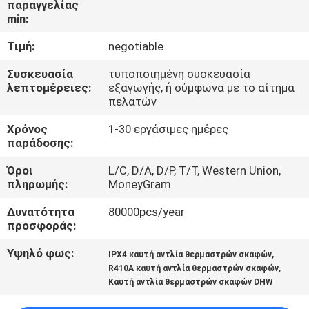
παραγγελίας
ΕΡΓΟΣΤΑΣΊΟΥ
min:
Τιμή:
negotiable
ΈΛΕΓΧΟΣ
ΠΟΙΌΤΗΤΑΣ
Συσκευασία
τυποποιημένη συσκευασία
λεπτομέρειες:
εξαγωγής, ή σύμφωνα με το αίτημα
πελατών
ΕΠΙΚΟΙΝΩΝΉΣΤΕ
Χρόνος
1-30 εργάσιμες ημέρες
ΜΑΖΊ
παράδοσης:
ΜΑΣ
Όροι
L/C, D/A, D/P, T/T, Western Union,
πληρωμής:
MoneyGram
ΕΙΔΉΣΕΙΣ
Δυνατότητα
80000pcs/year
προσφοράς:
ΥΠΟΘΈΣΕΙΣ
Υψηλό φως:
,
IPX4 καυτή αντλία θερμαστρών σκαφών
,
R410A καυτή αντλία θερμαστρών σκαφών
Καυτή αντλία θερμαστρών σκαφών DHW
ΖΗΤΉΣΤΕ