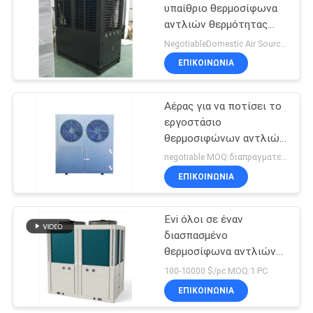
υπαίθριο θερμοσίφωνα
αντλιών θερμότητας
θερμοσιφώνων
NegotiableDomestic Air Source Heat Pump All In One Heat Cooling And Hot Water9DHW) With Enamel Water Tank MOQ:Διαπραγματεύσιμος
ASHP αντλιών θερμότητας
ΕΠΙΚΟΙΝΩΝΙΑ
Αέρας για να ποτίσει το
εργοστάσιο
θερμοσιφώνων αντλιών
θερμότητας πισινών
negotiable MOQ:διαπραγματεύσιμος
ΕΠΙΚΟΙΝΩΝΙΑ
Evi όλοι σε έναν
διασπασμένο
θερμοσίφωνα αντλιών
θερμότητας
100-10000 $/pc MOQ:1 PC
θερμοσιφώνων
ΕΠΙΚΟΙΝΩΝΙΑ
DHW αντλιών θερμότητας