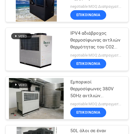
ΠΡΟΣΦΟΡΆ
αναστροφέων εμπορικός
negotiable MOQ:Διαπραγματεύσιμος
ΕΠΙΚΟΙΝΩΝΙΑ
SITEMAP
IPV4 αδιάβροχος
θερμοσίφωνας αντλιών
ΠΟΛΙΤΙΚΉ
θερμότητας του CO2
ΑΠΟΡΡΉΤΟΥ
βαθμού με την
negotiable MOQ:Διαπραγματεύσιμος
τεχνολογία
ΕΠΙΚΟΙΝΩΝΙΑ
αναστροφέων
Εμπορικοί
θερμοσίφωνες 380V
50Hz αντλιών
θερμότητας του CO2 για
negotiable MOQ:Διαπραγματεύσιμος
τη θέρμανση χώρου
ΕΠΙΚΟΙΝΩΝΙΑ
50L όλοι σε έναν