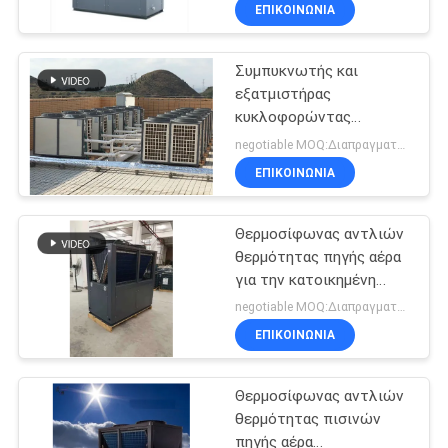
αέρα κατοικίας χάλυβα
ΕΡΓΟΣΤΑΣΊΟΥ
ΕΠΙΚΟΙΝΩΝΙΑ
Gavanized
Συμπυκνωτής και
ΈΛΕΓΧΟΣ
εξατμιστήρας
ΠΟΙΌΤΗΤΑΣ
κυκλοφορώντας
αντλιών θερμοσιφώνων
negotiable MOQ:Διαπραγματεύσιμος
αντλιών ενεργειακής
ΕΠΙΚΟΙΝΩΝΉΣΤΕ
ΕΠΙΚΟΙΝΩΝΙΑ
θερμότητας αέρα
ΜΑΖΊ
ξενοδοχείων
Θερμοσίφωνας αντλιών
ΜΑΣ
θερμότητας πηγής αέρα
για την κατοικημένη
ΕΙΔΉΣΕΙΣ
θέρμανση
negotiable MOQ:Διαπραγματεύσιμος
ΕΠΙΚΟΙΝΩΝΙΑ
ΥΠΟΘΈΣΕΙΣ
Θερμοσίφωνας αντλιών
θερμότητας πισινών
ΖΗΤΉΣΤΕ
πηγής αέρα