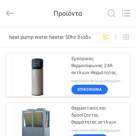
Saving
Technology
Co.,
Προϊόντα
Ltd..
All
Rights
Reserved.
Developed
ΣΠΊΤΙ
by
heat pump water heater 50hz διαδικτυακή κατασκευή
ECER
ΠΡΟΪΌΝΤΑ
Εμπορικός
θερμοσίφωνας 24A
ΒΊΝΤΕΟ
αντλιών θερμότητας
συνεχών αναστροφέων
negotiable MOQ:Διαπραγματεύσιμος
300L
ΣΧΕΤΙΚΆ
ΕΠΙΚΟΙΝΩΝΙΑ
ΜΕ
Θερμαντικός και
ΕΜΆΣ
δροσίζοντας
θερμότητας αντλιών
ΕΠΙΣΚΕΨΉ
θερμοσίφωνας πηγής
negotiable MOQ:Διαπραγματεύσιμος