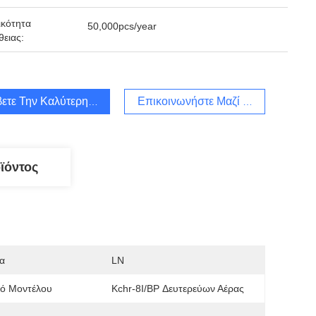
κότητα
50,000pcs/year
ειας:
ετε Την Καλύτερη Τιμή
Επικοινωνήστε Μαζί Μας
ϊόντος
α
LN
μό Μοντέλου
Kchr-8I/BP Δευτερεύων Αέρας