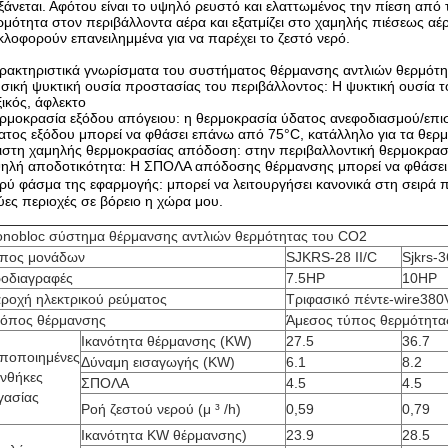
ξάνεται. Αφότου είναι το υψηλό ρευστό και ελαττωμένος την πίεση από
ρμότητα στον περιβάλλοντα αέρα και εξατμίζει στο χαμηλής πιέσεως αέ
κλοφορούν επανειλημμένα για να παρέχει το ζεστό νερό.
ρακτηριστικά γνωρίσματα του συστήματος θέρμανσης αντλιών θερμότ
σική ψυκτική ουσία προστασίας του περιβάλλοντος: Η ψυκτική ουσία τ
ξικός, άφλεκτο
ρμοκρασία εξόδου απόγειου: η θερμοκρασία ύδατος ανεφοδιασμού/επισ
ατος εξόδου μπορεί να φθάσει επάνω από 75°C, κατάλληλο για τα θερ
ιστη χαμηλής θερμοκρασίας απόδοση: στην περιβαλλοντική θερμοκρασί
ηλή αποδοτικότητα: Η ΣΠΟΛΑ απόδοσης θέρμανσης μπορεί να φθάσει σ
ρύ φάσμα της εφαρμογής: μπορεί να λειτουργήσει κανονικά στη σειρά 
ύες περιοχές σε βόρειο η χώρα μου.
nobloc σύστημα θέρμανσης αντλιών θερμότητας του CO2
πος μονάδων
SJKRS-28 II/C
Sjkrs-3
οδιαγραφές
7.5HP
10HP
ροχή ηλεκτρικού ρεύματος
Τριφασικό πέντε-wire380
όπος θέρμανσης
Άμεσος τύπος θερμότητα
Ικανότητα θέρμανσης (KW)
27.5
36.7
ποποιημένες
Δύναμη εισαγωγής (KW)
6.1
8.2
νθήκες
ΣΠΟΛΑ
4.5
4.5
γασίας
Ροή ζεστού νερού (μ ³ /h)
0,59
0,79
Ικανότητα KW θέρμανσης)
23.9
28.5