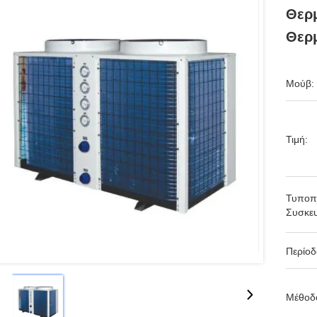
Θερμ
Θερ
Μούβ:
Τιμή:
Τυποπ
Συσκευ
Περίο
Μέθοδ