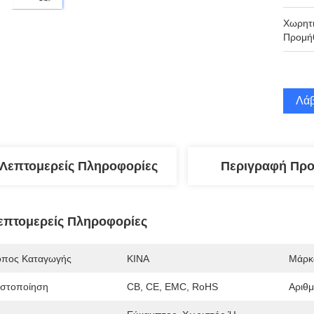
Χωρητι
Προμήθ
Λάβ
Λεπτομερείς Πληροφορίες
Περιγραφή Προ
επτομερείς Πληροφορίες
όπος Καταγωγής
ΚΙΝΑ
Μάρκ
ιστοποίηση
CB, CE, EMC, RoHS
Αριθ