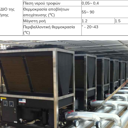
Πίεση νερού τροφών
0,05~ 0,4
ΔΙΟ της
Θερμοκρασία αποβλήτων
55~ 90
ήσης
αποχέτευσης (℃)
Μέγιστη ροή
1.2
1.5
Περιβαλλοντική θερμοκρασία
” - 20~43
(℃)