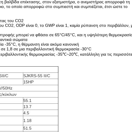
 τη βαλβίδα επέκτασης, στον εξατμιστήρα, ο ανεμιστήρας απορροφά τη
ριο, το οποίο απορροφώ στο συμπιεστή και συμπιέζεται, έτσι ώστε το
ητας του CO2
ου CO2, ODP είναι 0, το GWP είναι 1, καμία ρύπανση στο περιβάλλον, 
τροφής μπορεί να φθάσει σε 65°C/45°C, και η υψηλότερη θερμοκρασί
μαντικά σώματα
α -35°C, η θέρμανση είναι ακόμα κανονική
ε 1,8 σε μια περιβαλλοντική θερμοκρασία -30°C
περιβαλλοντικής θερμοκρασίας -35℃~20℃, κατάλληλη για τις περισσότ
6II/C
SJKRS-55 II/C
15HP
V/50Hz
ς/κύκλων
55.1
13.7
4.5
1.18
51.5