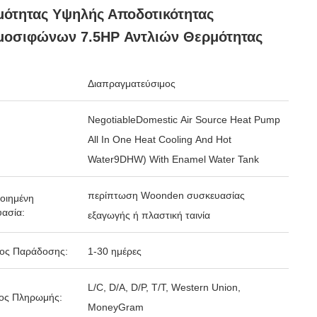
ότητας Υψηλής Αποδοτικότητας
μοσιφώνων 7.5HP Αντλιών Θερμότητας
Διαπραγματεύσιμος
NegotiableDomestic Air Source Heat Pump
All In One Heat Cooling And Hot
Water9DHW) With Enamel Water Tank
περίπτωση Woonden συσκευασίας
οιημένη
ασία:
εξαγωγής ή πλαστική ταινία
δος Παράδοσης:
1-30 ημέρες
L/C, D/A, D/P, T/T, Western Union,
ος Πληρωμής:
MoneyGram