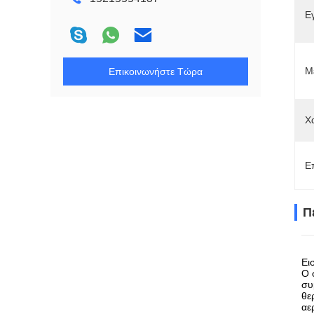
Ε
Μ
Επικοινωνήστε Τώρα
Χ
Ε
Π
Ει
Ο 
συ
θε
αε