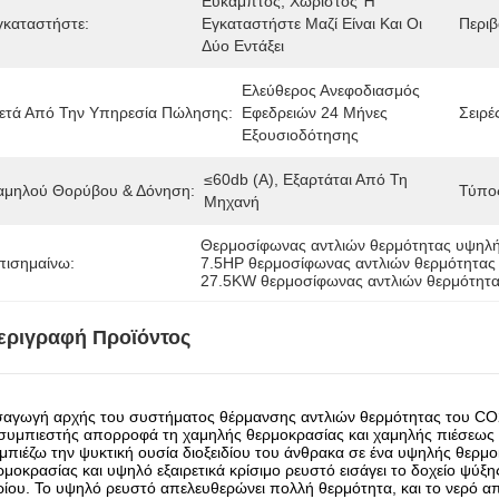
Εύκαμπτος, Χωριστός Ή 
γκαταστήστε:
Εγκαταστήστε Μαζί Είναι Και Οι 
Περιβ
Δύο Εντάξει
Ελεύθερος Ανεφοδιασμός 
ετά Από Την Υπηρεσία Πώλησης:
Εφεδρειών 24 Μήνες 
Σειρέ
Εξουσιοδότησης
≤60db (Α), Εξαρτάται Από Τη 
αμηλού Θορύβου & Δόνηση:
Τύπο
Μηχανή
Θερμοσίφωνας αντλιών θερμότητας υψηλή
πισημαίνω:
7.5HP θερμοσίφωνας αντλιών θερμότητας
27.5KW θερμοσίφωνας αντλιών θερμότητα
εριγραφή Προϊόντος
σαγωγή αρχής του συστήματος θέρμανσης αντλιών θερμότητας του CO
συμπιεστής απορροφά τη χαμηλής θερμοκρασίας και χαμηλής πιέσεως ψυ
μπιέζω την ψυκτική ουσία διοξειδίου του άνθρακα σε ένα υψηλής θερμο
ρμοκρασίας και υψηλό εξαιρετικά κρίσιμο ρευστό εισάγει το δοχείο ψύξ
ρίου. Το υψηλό ρευστό απελευθερώνει πολλή θερμότητα, και το νερό α