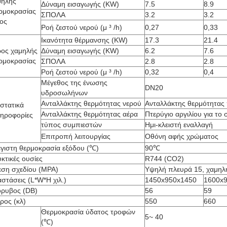
ηλής
Δύναμη εισαγωγής (KW)
7.5
8.9
ρμοκρασίας
ΣΠΟΛΑ
3.2
3.2
ος
Ροή ζεστού νερού (μ ³ /h)
0,27
0,33
Ικανότητα θέρμανσης (KW)
17.3
21.4
ος χαμηλής
Δύναμη εισαγωγής (KW)
6.2
7.6
ρμοκρασίας
ΣΠΟΛΑ
2.8
2.8
Ροή ζεστού νερού (μ ³ /h)
0,32
0,4
Μέγεθος της ένωσης
DN20
υδροσωλήνων
Ανταλλάκτης θερμότητας νερού
Ανταλλάκτης θερμότητας 
στατικά
Ανταλλάκτης θερμότητας αέρα
Πτερύγιο αργιλίου για το
ηροφορίες
τύπος συμπιεστών
Ημι-κλειστή εναλλαγή
Επιτροπή λειτουργίας
Οθόνη αφής χρώματος
γιστη θερμοκρασία εξόδου (℃)
90℃
κτικές ουσίες
R744 (CO2)
εση σχεδίου (MPA)
Υψηλή πλευρά 15, χαμηλ
αστάσεις (L*W*H χιλ.)
1450x950x1450
1600x
ρυβος (DB)
56
59
ρος (κλ)
550
660
Θερμοκρασία ύδατος τροφών
5~ 40
(℃)