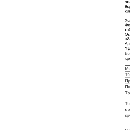
αυ
θε
κυ
Χα
Φυ
το
Θε
ύδ
Άρ
Υψ
Ευ
κρ
Mo
Τύ
Πρ
Πα
Τρ
Τυ
συ
ερ