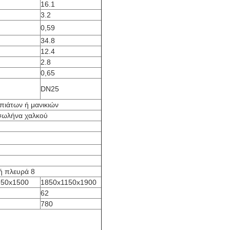
16.1
3.2
0,59
34.8
12.4
2.8
0,65
DN25
πιάτων ή μανικιών
 σωλήνα χαλκού
ή πλευρά 8
950x1500
1850x1150x1900
62
780