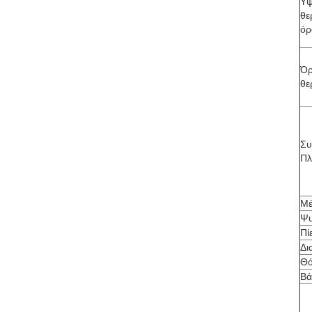
Υψ
θε
όρ
Όρ
θε
Συ
Πλ
Μέ
Ψυ
Πί
Δι
Θό
Βά