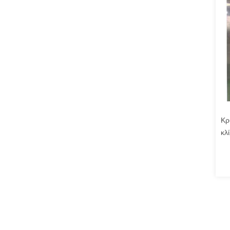
Κρ
κλ
σω