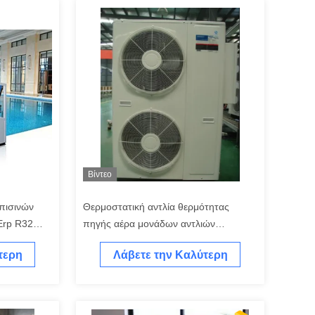
Βίντεο
πισινών
Θερμοστατική αντλία θερμότητας
rp R32
πηγής αέρα μονάδων αντλιών
θερμότητας θέρμανσης θερμοκηπίων
τερη
Λάβετε την Καλύτερη
λουλουδιών
Τιμή