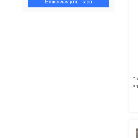
Επικοινωνήστε Τώρα
Υπ
πη
με