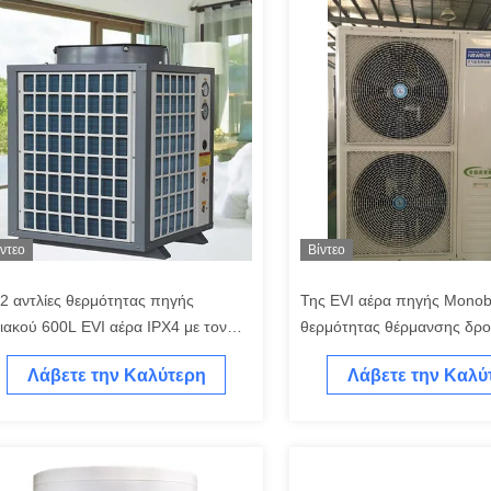
ίντεο
Βίντεο
2 αντλίες θερμότητας πηγής
Της EVI αέρα πηγής Monobl
κιακού 600L EVI αέρα IPX4 με τον
θερμότητας θέρμανσης δρο
εγχο Wifi
200KW DHW
Λάβετε την Καλύτερη
Λάβετε την Καλύ
Τιμή
Τιμή