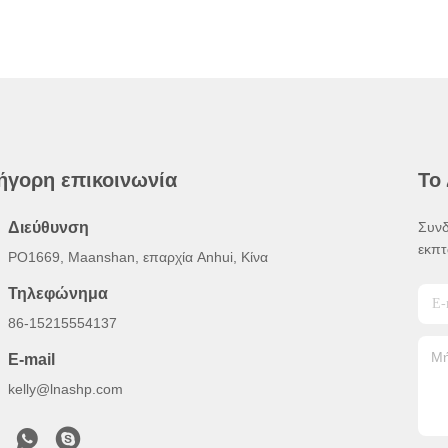
ήγορη επικοινωνία
Το
Διεύθυνση
Συνδ
εκπτ
PO1669, Maanshan, επαρχία Anhui, Κίνα
Τηλεφώνημα
86-15215554137
E-mail
kelly@lnashp.com