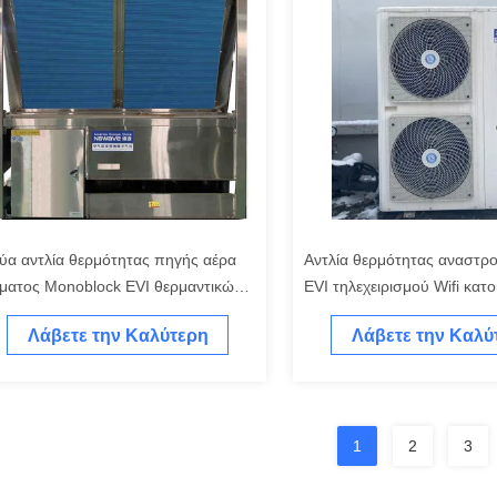
ύα αντλία θερμότητας πηγής αέρα
Αντλία θερμότητας αναστρ
ίματος Monoblock EVI θερμαντικών
EVI τηλεχειρισμού Wifi κατ
μάτων 55dB
IPX4
Λάβετε την Καλύτερη
Λάβετε την Καλύ
Τιμή
Τιμή
1
2
3