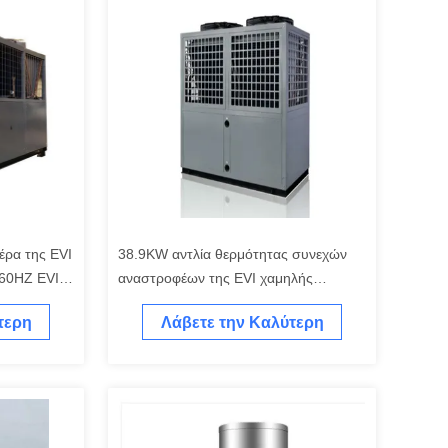
έρα της EVI
38.9KW αντλία θερμότητας συνεχών
 60HZ EVI
αναστροφέων της EVI χαμηλής
θερμοκρασίας 30A
τερη
Λάβετε την Καλύτερη
Τιμή