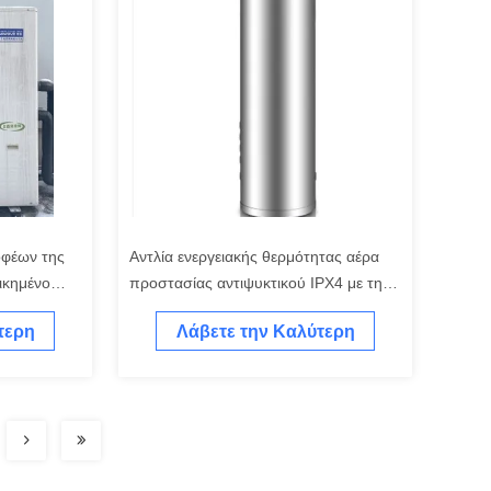
οφέων της
Αντλία ενεργειακής θερμότητας αέρα
οικημένο
προστασίας αντιψυκτικού IPX4 με την
υπερβολικά χαμηλή θερμοκρασία
τερη
Λάβετε την Καλύτερη
Τιμή