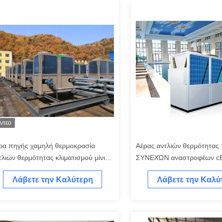
ίντεο
ρα πηγής χαμηλή θερμοκρασία
Αέρας αντλιών θερμότητας 
τλιών θερμότητας κλιματισμού μίνι
ΣΥΝΕΧΏΝ αναστροφέων cE
ασπασμένη
R410A A+++ στο νερό
Λάβετε την Καλύτερη
Λάβετε την Καλύ
Τιμή
Τιμή