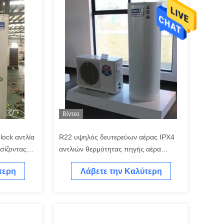
Βίντεο
ock αντλία
R22 υψηλός δευτερεύων αέρας IPX4
σίζοντας
αντλιών θερμότητας πηγής αέρα
ΣΠΟΛΩΝ 200kw EVI
τερη
Λάβετε την Καλύτερη
Τιμή