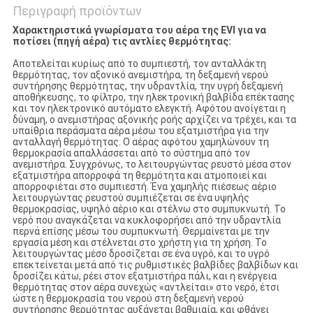
Περιγραφή προϊόντων
Χαρακτηριστικά γνωρίσματα του αέρα της EVI για να
ποτίσει (πηγή αέρα) τις αντλίες θερμότητας:
Αποτελείται κυρίως από το συμπιεστή, τον ανταλλάκτη
θερμότητας, τον αξονικό ανεμιστήρα, τη δεξαμενή νερού
συντήρησης θερμότητας, την υδραντλία, την υγρή δεξαμενή
αποθήκευσης, το φίλτρο, την ηλεκτρονική βαλβίδα επέκτασης
και τον ηλεκτρονικό αυτόματο ελεγκτή. Αφότου ανοίγεται η
δύναμη, ο ανεμιστήρας αξονικής ροής αρχίζει να τρέχει, και τα
υπαίθρια περάσματα αέρα μέσω του εξατμιστήρα για την
ανταλλαγή θερμότητας. Ο αέρας αφότου χαμηλώνουν τη
θερμοκρασία απαλλάσσεται από το σύστημα από τον
ανεμιστήρα. Συγχρόνως, το λειτουργώντας ρευστό μέσα στον
εξατμιστήρα απορροφά τη θερμότητα και ατμοποιεί και
απορροφιέται στο συμπιεστή. Ένα χαμηλής πιέσεως αέριο
λειτουργώντας ρευστού συμπιέζεται σε ένα υψηλής
θερμοκρασίας, υψηλό αέριο και στέλνω στο συμπυκνωτή. Το
νερό που αναγκάζεται να κυκλοφορήσει από την υδραντλία
περνά επίσης μέσω του συμπυκνωτή. Θερμαίνεται με την
εργασία μέση και στέλνεται στο χρήστη για τη χρήση. Το
λειτουργώντας μέσο δροσίζεται σε ένα υγρό, και το υγρό
επεκτείνεται μετά από τις ρυθμιστικές βαλβίδες βαλβίδων και
δροσίζει κάτω, ρέει στον εξατμιστήρα πάλι, και η ενέργεια
θερμότητας στον αέρα συνεχώς «αντλείται» στο νερό, έτσι
ώστε η θερμοκρασία του νερού στη δεξαμενή νερού
συντήρησης θερμότητας αυξάνεται βαθμιαία, και φθάνει