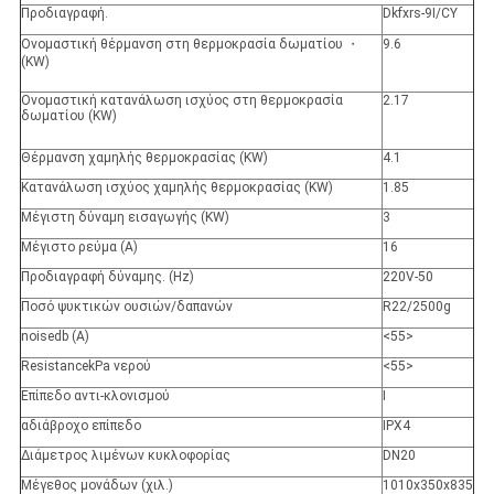
Προδιαγραφή.
Dkfxrs-9I/CY
Ονομαστική θέρμανση στη θερμοκρασία δωματίου ・
9.6
(KW)
Ονομαστική κατανάλωση ισχύος στη θερμοκρασία
2.17
δωματίου (KW)
Θέρμανση χαμηλής θερμοκρασίας (KW)
4.1
Κατανάλωση ισχύος χαμηλής θερμοκρασίας (KW)
1.85
Μέγιστη δύναμη εισαγωγής (KW)
3
Μέγιστο ρεύμα (Α)
16
Προδιαγραφή δύναμης. (Hz)
220V-50
Ποσό ψυκτικών ουσιών/δαπανών
R22/2500g
noisedb (Α)
<55>
ResistancekPa νερού
<55>
Επίπεδο αντι-κλονισμού
Ι
αδιάβροχο επίπεδο
IPX4
Διάμετρος λιμένων κυκλοφορίας
DN20
Μέγεθος μονάδων (χιλ.)
1010x350x835