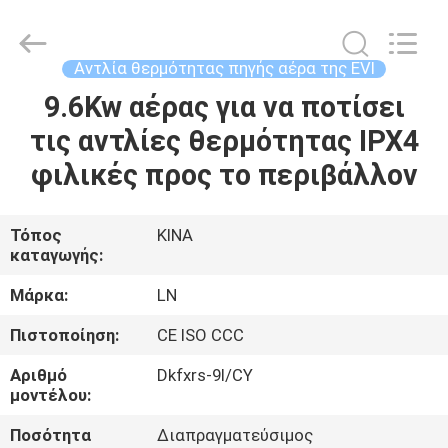
Energy
Saving
Technology
Co.,
Ltd..
Αντλία θερμότητας πηγής αέρα της EVI
All
Rights
9.6Kw αέρας για να ποτίσει
ΣΠΊΤΙ
Reserved.
Developed
by
τις αντλίες θερμότητας IPX4
ECER
ΠΡΟΪΌΝΤΑ
φιλικές προς το περιβάλλον
ΒΊΝΤΕΟ
Τόπος
ΚΙΝΑ
καταγωγής:
ΣΧΕΤΙΚΆ
Μάρκα:
LN
ΜΕ
Πιστοποίηση:
CE ISO CCC
ΕΜΆΣ
Αριθμό
Dkfxrs-9I/CY
μοντέλου:
ΕΠΙΣΚΕΨΉ
Ποσότητα
Διαπραγματεύσιμος