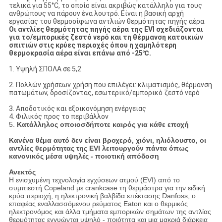
τελικά για 55°C, το οποίο είναι ακριβώς κατάλληλο για τους
ανθρώπους να πάρουν ένα λουτρό. Είναι η βασική αρχή
εργασίας του θερμοσίφωνα αντλιών θερμότητας πηγής αέρα.
Οι αντλίες θερμότητας πηγής αέρα της EVI σχεδιάζονται
για το/εμπορικές ζεστό νερό και τη θέρμανση κατοικιών
σπιτιών στις κρύες περιοχές όπου η χαμηλότερη
θερμοκρασία αέρα είναι επάνω από -25℃.
1. Υψηλή ΣΠΟΛΑ σε 5,2
2. Πολλών χρήσεων χρήση που επιλέγει: κλιματισμός, θέρμανση
πατωμάτων, δροσίζοντας, εσωτερικό/εμπορικό ζεστό νερό
3. Αποδοτικός και εξοικονόμηση ενέργειας
4. Φιλικός προς το περιβάλλον
5.
Κατάλληλος οποιοσδήποτε καιρός για κάθε εποχή
Κανένα θέμα αυτό δεν είναι βροχερό, χιόνι, ηλιόλουστο, οι
αντλίες θερμότητας της EVI λειτουργούν πάντα όπως
κανονικός μέσα υψηλές - ποιοτική απόδοση
Ανεκτός
Η ενισχυμένη τεχνολογία εγχύσεων ατμού (EVI) από το
συμπιεστή Copeland με crankcase τη θερμάστρα για την ειδική
κρύα περιοχή, η ηλεκτρονική βαλβίδα επέκτασης Danfoss, ο
επαφέας εναλλασσόμενου ρεύματος Eaton και ο θερμικός
ηλεκτρονόμος και άλλα τμήματα εμπορικών σημάτων της αντλίας
θερμότητας εγγυώνται υψηλό - ποιότητα και μια μακριά διάρκεια