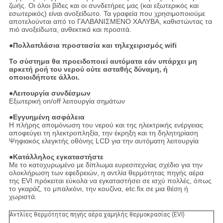
ζωής. Οι όλοι βίδες και οι συνδετήρες μας (και εξωτερικός και
εσωτερικός) είναι ανοξείδωτο. Τα γραφεία που χρησιμοποιούμε
αποτελούνται από το ΓΑΛΒΑΝΙΣΜΕΝΟ ΧΑΛΥΒΑ, καθιστώντας τα
πιό ανοξείδωτα, ανθεκτικά και προσιτά.
●
Πολλαπλάσια προστασία και τηλεχειρισμός wifi
Το σύστημα θα προειδοποιεί αυτόματα εάν υπάρχει μη
αρκετή ροή του νερού ούτε ασταθής δύναμη, ή
οποιοιδήποτε άλλοι.
●
Λειτουργία συνδέσμων
Εξωτερική on/off λειτουργία σημάτων
●
Εγγυημένη ασφάλεια
Η πλήρης απομόνωση του νερού και της ηλεκτρικής ενέργειας
αποφεύγει τη ηλεκτροπληξία, την έκρηξη και τη δηλητηρίαση
Ψηφιακός ελεγκτής οθόνης LCD για την αυτόματη λειτουργία
●
Κατάλληλος εγκαταστήστε
Με το κατοχυρωμένο με δίπλωμα ευρεσιτεχνίας σχέδιο για την
ολοκλήρωση των εφεδρειών, η αντλία θερμότητας πηγής αέρα
της EVI πρόκειται εύκολα να εγκαταστήσει σε ισχύ πολλές, όπως
το γκαράζ, το μπαλκόνι, την κουζίνα, etc.fix σε μια θέση ή
χωριστά.
Αντλίες θερμότητας πηγής αέρα χαμηλής θερμοκρασίας (EVI)