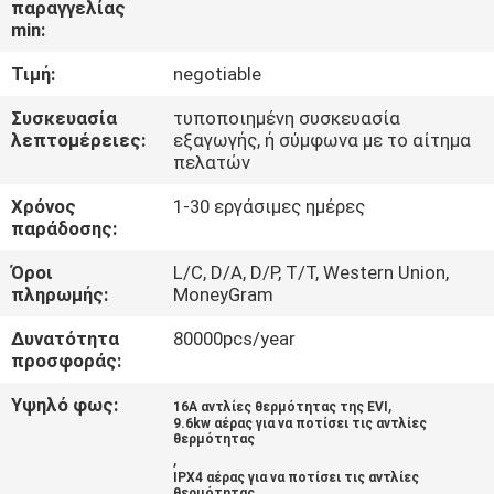
παραγγελίας
ΕΡΓΟΣΤΑΣΊΟΥ
min:
Τιμή:
negotiable
ΈΛΕΓΧΟΣ
ΠΟΙΌΤΗΤΑΣ
Συσκευασία
τυποποιημένη συσκευασία
λεπτομέρειες:
εξαγωγής, ή σύμφωνα με το αίτημα
πελατών
ΕΠΙΚΟΙΝΩΝΉΣΤΕ
Χρόνος
1-30 εργάσιμες ημέρες
ΜΑΖΊ
παράδοσης:
ΜΑΣ
Όροι
L/C, D/A, D/P, T/T, Western Union,
πληρωμής:
MoneyGram
ΕΙΔΉΣΕΙΣ
Δυνατότητα
80000pcs/year
προσφοράς:
ΥΠΟΘΈΣΕΙΣ
Υψηλό φως:
,
16A αντλίες θερμότητας της EVI
9.6kw αέρας για να ποτίσει τις αντλίες
θερμότητας
,
ΖΗΤΉΣΤΕ
IPX4 αέρας για να ποτίσει τις αντλίες
θερμότητας