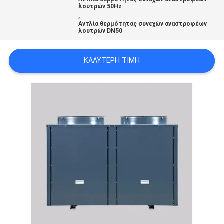
ΠΡΟΣΦΟΡΆ
λουτρών 50Hz
,
Αντλία θερμότητας συνεχών αναστροφέων
λουτρών DN50
SITEMAP
ΚΑΛΎΤΕΡΗ ΤΙΜΉ
ΠΟΛΙΤΙΚΉ
ΑΠΟΡΡΉΤΟΥ