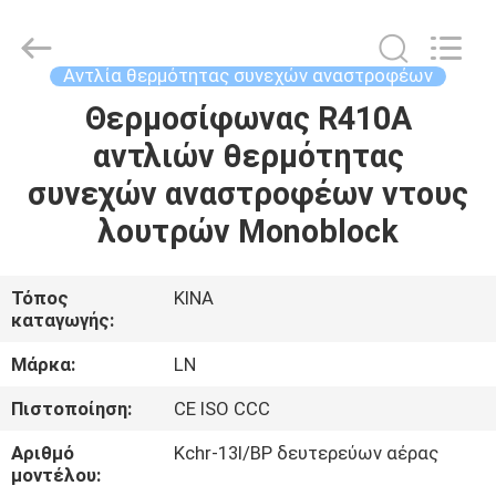
Saving
Technology
Co.,
Ltd..
All
Αντλία θερμότητας συνεχών αναστροφέων
Rights
Reserved.
Θερμοσίφωνας R410A
ΣΠΊΤΙ
Developed
by
ECER
αντλιών θερμότητας
ΠΡΟΪΌΝΤΑ
συνεχών αναστροφέων ντους
λουτρών Monoblock
ΒΊΝΤΕΟ
Τόπος
ΚΙΝΑ
καταγωγής:
ΣΧΕΤΙΚΆ
ΜΕ
Μάρκα:
LN
ΕΜΆΣ
Πιστοποίηση:
CE ISO CCC
Αριθμό
Kchr-13I/BP δευτερεύων αέρας
ΕΠΙΣΚΕΨΉ
μοντέλου: