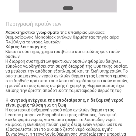
Περιγραφή προϊόντων
Χαρακτηριστικά γνωρίσματα της
υπαίθριας μονάδας
θερμοσίφωνας Monoblock αντλιών θερμότητας πηγής αέρα
R410A για το ντους λουτρών
Κύριες λειτουργίες
Κλειστό σύστημα, χρηματοκιβώτιο και σταύλος ψυκτικών
ουσιών
Η διαρροή συστημάτων ψυκτικών ουσιών φθορίου δείχνει,
εύκολος να οδηγήσει στη συχνή διαρροή της ψυκτικής ουσίας,
να μειώσει την απόδοση εξοπλισμού και τη ζωή υπηρεσιών. Το
σύστημα μηχανών νερού αντλιών θερμότητας Leomon εμμένει
στο διεθνές πρότυπο του κλειστού σχεδίου ψυκτικών ουσιών,
η μονάδα στους όρους υψηλής ή χαμηλής θερμοκρασίας έχει
επίσης την άριστη αποδοτικότητα μεταφοράς θερμότητας.
Η κινητική ενέργεια της υποδιαίρεσης, η δεξαμενή νερού
είναι χωρίς πλύση για τη ζωή
Η εσωτερική δεξαμενή νερού αέρα αντλιών θερμότητας
Leomon μπορεί να θερμαθεί σε τρεις αίθουσες, δυναμική
κυκλοφορία νερού, για να αποτρέψει το λασπώδες νερό,
κλίμακα, η ελεύθερη πλύση ζωής δεξαμενών νερού, ώστε να
εξασφαλιστεί ότι το οικιακό ζεστό νερό καθαρό, υγιής
Συγχρόνως, η τεχνολογία θέρμανσης υποδιαίρεσης μπορεί να