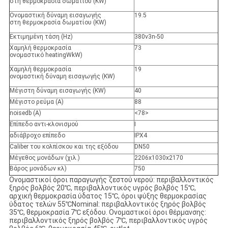
στη θερμοκρασία δωματίου (KW)
Ονομαστική δύναμη εισαγωγής
19.5
στη θερμοκρασία δωματίου (KW)
Εκτιμημένη τάση (Hz)
380v3n-50
Χαμηλή θερμοκρασία
73
ονομαστικό heatingWkW)
Χαμηλή θερμοκρασία
19
ονομαστική δύναμη εισαγωγής (KW)
Μέγιστη δύναμη εισαγωγής (KW)
40
Μέγιστο ρεύμα (Α)
88
noisedb (Α)
<78>
Επίπεδο αντι-κλονισμού
Ι
αδιάβροχο επίπεδο
IPX4
Caliber του κολπίσκου και της εξόδου
DN50
Μέγεθος μονάδων (χιλ.)
2206x1030x2170
Βάρος μονάδων κλ)
750
Ονομαστικοί όροι παραγωγής ζεστού νερού: περιβαλλοντικός
ξηρός βολβός 20℃, περιβαλλοντικός υγρός βολβός 15℃,
αρχική θερμοκρασία ύδατος 15℃, όροι ψύξης θερμοκρασίας
ύδατος τελών 55℃Nominal: περιβαλλοντικός ξηρός βολβός
35℃, θερμοκρασία 7℃ εξόδου. Ονομαστικοί όροι θέρμανσης:
περιβαλλοντικός ξηρός βολβός 7℃, περιβαλλοντικός υγρός