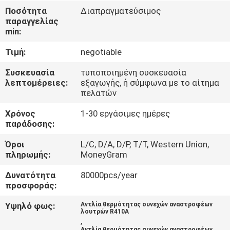
ΕΡΓΟΣΤΑΣΊΟΥ
Ποσότητα
Διαπραγματεύσιμος
παραγγελίας
min:
ΈΛΕΓΧΟΣ
Τιμή:
negotiable
ΠΟΙΌΤΗΤΑΣ
Συσκευασία
τυποποιημένη συσκευασία
λεπτομέρειες:
εξαγωγής, ή σύμφωνα με το αίτημα
ΕΠΙΚΟΙΝΩΝΉΣΤΕ
πελατών
ΜΑΖΊ
Χρόνος
1-30 εργάσιμες ημέρες
ΜΑΣ
παράδοσης:
Όροι
L/C, D/A, D/P, T/T, Western Union,
πληρωμής:
MoneyGram
ΕΙΔΉΣΕΙΣ
Δυνατότητα
80000pcs/year
προσφοράς:
ΥΠΟΘΈΣΕΙΣ
Υψηλό φως:
Αντλία θερμότητας συνεχών αναστροφέων
λουτρών R410A
ΖΗΤΉΣΤΕ
,
Αντλία θερμότητας συνεχών αναστροφέων