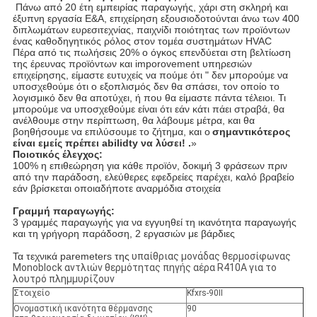
Πάνω από 20 έτη εμπειρίας παραγωγής, χάρι στη σκληρή και
έξυπνη εργασία Ε&Α, επιχείρηση εξουσιοδοτούνται άνω των 400
διπλωμάτων ευρεσιτεχνίας, παιχνίδι ποιότητας των προϊόντων
ένας καθοδηγητικός ρόλος στον τομέα συστημάτων HVAC
Πέρα από τις πωλήσεις 20% ο όγκος επενδύεται στη βελτίωση
της έρευνας προϊόντων και imporovement υπηρεσιών
επιχείρησης, είμαστε ευτυχείς να πούμε ότι " δεν μπορούμε να
υποσχεθούμε ότι ο εξοπλισμός δεν θα σπάσει, τον οποίο το
λογισμικό δεν θα αποτύχει, ή που θα είμαστε πάντα τέλειοι. Τι
μπορούμε να υποσχεθούμε είναι ότι εάν κάτι πάει στραβά, θα
ανέλθουμε στην περίπτωση, θα λάβουμε μέτρα, και θα
βοηθήσουμε να επιλύσουμε το ζήτημα, και ο
σημαντικότερος
είναι εμείς πρέπει abilidty να λύσει! .
»
Ποιοτικός έλεγχος:
100% η επιθεώρηση για κάθε προϊόν, δοκιμή 3 φράσεων πριν
από την παράδοση, ελεύθερες εφεδρείες παρέχει, καλό βραβείο
εάν βρίσκεται οποιαδήποτε αναρμόδια στοιχεία
Γραμμή παραγωγής:
3 γραμμές παραγωγής για να εγγυηθεί τη ικανότητα παραγωγής
και τη γρήγορη παράδοση, 2 εργασιών με βάρδιες
Τα τεχνικά paremeters της
υπαίθριας μονάδας θερμοσίφωνας
Monoblock αντλιών θερμότητας πηγής αέρα R410A για το
λουτρό πλημμυρίζουν
Στοιχείο
Kfxrs-90II
Ονομαστική ικανότητα θέρμανσης
90