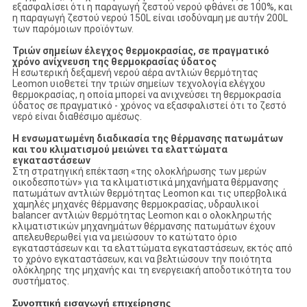
εξασφαλίσει ότι η παραγωγή ζεστού νερού φθάνει σε 100%, και
η παραγωγή ζεστού νερού 150L είναι ισοδύναμη με αυτήν 200L
των παρόμοιων προϊόντων.
Τριών σημείων έλεγχος θερμοκρασίας, σε πραγματικό
χρόνο ανίχνευση της θερμοκρασίας ύδατος
Η εσωτερική δεξαμενή νερού αέρα αντλιών θερμότητας
Leomon υιοθετεί την τριών σημείων τεχνολογία ελέγχου
θερμοκρασίας, η οποία μπορεί να ανιχνεύσει τη θερμοκρασία
ύδατος σε πραγματικό - χρόνος να εξασφαλιστεί ότι το ζεστό
νερό είναι διαθέσιμο αμέσως.
Η ενσωματωμένη διαδικασία της θέρμανσης πατωμάτων
και του κλιματισμού μειώνει τα ελαττώματα
εγκαταστάσεων
Στη στρατηγική επέκταση «της ολοκλήρωσης των μερών
οικοδεσποτών» για τα κλιματιστικά μηχανήματα θέρμανσης
πατωμάτων αντλιών θερμότητας Leomon και τις υπερβολικά
χαμηλές μηχανές θέρμανσης θερμοκρασίας, υδραυλικοί
balancer αντλιών θερμότητας Leomon και ο ολοκληρωτής
κλιματιστικών μηχανημάτων θέρμανσης πατωμάτων έχουν
απελευθερωθεί για να μειώσουν το κατώτατο όριο
εγκαταστάσεων και τα ελαττώματα εγκαταστάσεων, εκτός από
το χρόνο εγκαταστάσεων, και να βελτιώσουν την ποιότητα
ολόκληρης της μηχανής και τη ενεργειακή αποδοτικότητα του
συστήματος.
Συνοπτική εισαγωγή επιχείρησης