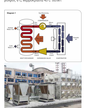
βολβός 6℃, θερμοκρασία 45℃ .outlet