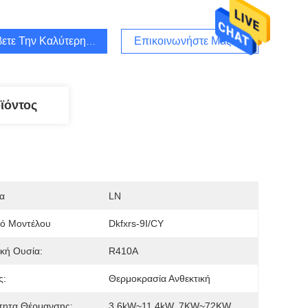
ετε Την Καλύτερη Τιμή
Επικοινωνήστε Μαζί Μας
ϊόντος
α
LN
μό Μοντέλου
Dkfxrs-9I/CY
κή Ουσία:
R410A
ς:
Θερμοκρασία Ανθεκτική
τητα Θέρμανσης:
3.6kW~11.4kW, 7KW~72KW