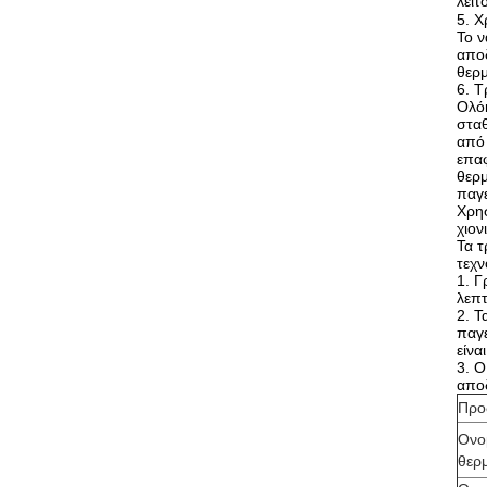
λειτ
5. Χ
Το ν
αποδ
θερμ
6. Τ
Ολόκ
σταθ
από 
επαφ
θερμ
παγε
Χρησ
χιον
Τα τ
τεχν
1. Γ
λεπ
2. 
παγ
είνα
3. Ο
αποδ
Προ
Ονο
θερ