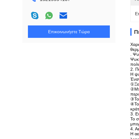
Ε
Π
Επικοινωνήστε Τώρα
Χαρα
θερ
. Ψυ
Ψυκτ
πολύ
2. 
Η ψυ
Έναν
①Ξεπ
②Μπο
περι
③Το 
④Το 
κρά
3. Ε
Το σ
μπορ
4. Α
Η αε