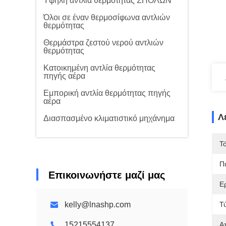
Υψηλή αντλία θερμότητας ΣΠΟΛΩΝ
Όλοι σε έναν θερμοσίφωνα αντλιών
θερμότητας
Θερμάστρα ζεστού νερού αντλιών
θερμότητας
Κατοικημένη αντλία θερμότητας
πηγής αέρα
Εμπορική αντλία θερμότητας πηγής
αέρα
Λ
Διασπασμένο κλιματιστικό μηχάνημα
Τ
Π
Επικοινωνήστε μαζί μας
Ε
kelly@lnashp.com
Τ
15215554137
Α