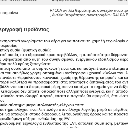
R410A αντλία θερμότητας συνεχών αναστ
πισημαίνω:
, 
Αντλία θερμότητας αναστροφέων R410A 
εριγραφή Προϊόντος
κτηριστικά γνωρίσματα του αέρα για να ποτίσει τη χαμηλή τεχνολογία
μοκρασίας
κτική ουσία (ψυκτική ουσία):
ική ουσία, στο εξαιρετικά κρύο περιβάλλον, η αποδοτικότητα θέρμανσης
 υψηλότερη από αυτή του συνηθισμένου ενεργειακού εξοπλισμού αέρα
Πάρα πολύ κρύος ξεπαγώστε:
κτική ουσία από το συμπυκνωτή είναι και, και εισάγει έπειτα ο εξατμισ
τι του συνήθως χρησιμοποιημένου αντίστροφου χιονιού κύκλων που λε
αγώστε θερμαίνοντας κανονικά, χωρίς της θέρμανσης επιρροής και εσ
ρεί καλύτερα να προσαρμοστεί στις απαιτήσεις ξεπαγώματος του αντ
βάλλοντα και τα διαφορετικά μέρη, και να επιτύχει το σημείο για να δείξ
ξεπάγωμα δεν απαιτεί οποιαδήποτε άλληδήποτε ενέργεια, και η αποδοτ
σύνολο στον ελαφρύ παγετό, έπειτα ο παγετός θα αφαιρεθεί, έτσι ώστε
τος
νιαίο σύστημα μικροϋπολογιστής-ελέγχου τσιπ:
ύστημα ελέγχου είναι λεπτολόγο στον έλεγχο λογικής, μικρό σε μέγεθος
εί να αποκριθεί στους διάφορους λειτουργούντες όρους και τα προστατ
εριωθούμενη αύξηση ενθαλπίας της EVI:
ριωθούμενη τεχνολογία ενθαλπίας της EVI, διπολική συμπίεση, βελτιών