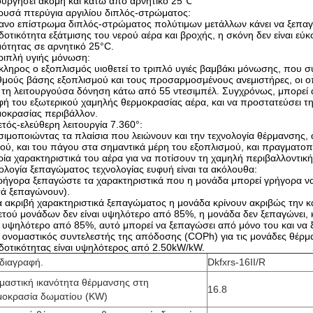
ουργήσει ακόμη και κάτω από αρνητικό 25℃
ρυσά πτερύγια αργιλίου διπλός-στρώματος:
ανο επίστρωμα διπλός-στρώματος πολύτιμων μετάλλων κάνει να ξεπαγ
οτικότητα εξάτμισης του νερού αέρα και βροχής, η σκόνη δεν είναι εύ
ότητας σε αρνητικό 25°C.
ριπλή υγιής μόνωση:
ληρος ο εξοπλισμός υιοθετεί το τριπλό υγιές βαμβάκι μόνωσης, που συν
μούς βάσης εξοπλισμού και τους προσαρμοσμένους ανεμιστήρες, οι ο
τη λειτουργούσα δόνηση κάτω από 55 ντεσιμπέλ. Συγχρόνως, μπορεί 
ή του εξωτερικού χαμηλής θερμοκρασίας αέρα, και να προστατεύσει τη
οκρασίας περιβάλλον.
τός-ελεύθερη λειτουργία 7.360°:
ιμοποιώντας τα πλαίσια που λειώνουν και την τεχνολογία θέρμανσης,
ιού, και του πάγου στα σημαντικά μέρη του εξοπλισμού, και πραγματοπ
ρία χαρακτηριστικά του αέρα για να ποτίσουν τη χαμηλή περιβαλλοντι
ολογία ξεπαγώματος τεχνολογίας ευφυή είναι τα ακόλουθα:
ρήγορα ξεπαγώστε τα χαρακτηριστικά που η μονάδα μπορεί γρήγορα ν
τά ξεπαγώνουν).
Τα ακριβή χαρακτηριστικά ξεπαγώματος η μονάδα κρίνουν ακριβώς τη
ετού μονάδων δεν είναι υψηλότερο από 85%, η μονάδα δεν ξεπαγώνει
ι υψηλότερο από 85%, αυτό μπορεί να ξεπαγώσει από μόνο του και να
 ονομαστικός συντελεστής της απόδοσης (COPh) για τις μονάδες θέρμα
οτικότητας είναι υψηλότερος από 2.50kW/kW.
διαγραφή.
Dkfxrs-16II/R
μαστική ικανότητα θέρμανσης στη
16.8
μοκρασία δωματίου (KW)