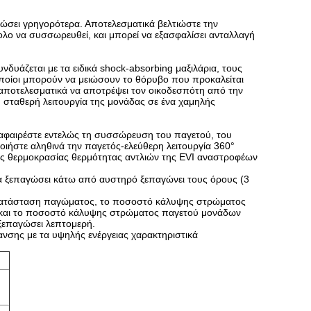
ώσει γρηγορότερα. Αποτελεσματικά βελτιώστε την
κολο να συσσωρευθεί, και μπορεί να εξασφαλίσει ανταλλαγή
δυάζεται με τα ειδικά shock-absorbing μαξιλάρια, τους
ποίοι μπορούν να μειώσουν το θόρυβο που προκαλείται
αποτελεσματικά να αποτρέψει τον οικοδεσπότη από την
 σταθερή λειτουργία της μονάδας σε ένα χαμηλής
 αφαιρέστε εντελώς τη συσσώρευση του παγετού, του
οιήστε αληθινά την παγετός-ελεύθερη λειτουργία 360°
κής θερμοκρασίας θερμότητας αντλιών της EVI αναστροφέων
α ξεπαγώσει κάτω από αυστηρό ξεπαγώνει τους όρους (3
ν κατάσταση παγώματος, το ποσοστό κάλυψης στρώματος
, και το ποσοστό κάλυψης στρώματος παγετού μονάδων
 ξεπαγώσει λεπτομερή.
νσης με τα υψηλής ενέργειας χαρακτηριστικά