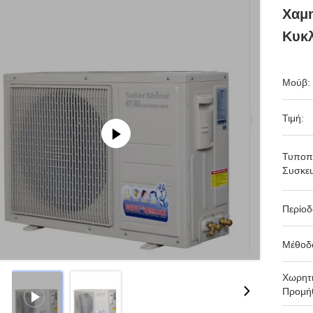
Χαμη
Κυκ
Μούβ:
Τιμή:
Τυποπ
Συσκευ
Περίο
Μέθοδ
Χωρητι
Προμήθ