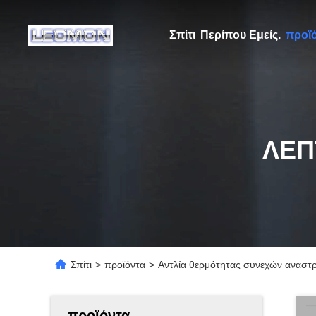
Σπίτι
Περίπου Εμείς.
προϊ
ΛΕΠ
Σπίτι
>
προϊόντα
>
Αντλία θερμότητας συνεχών αναστ
προϊόντα