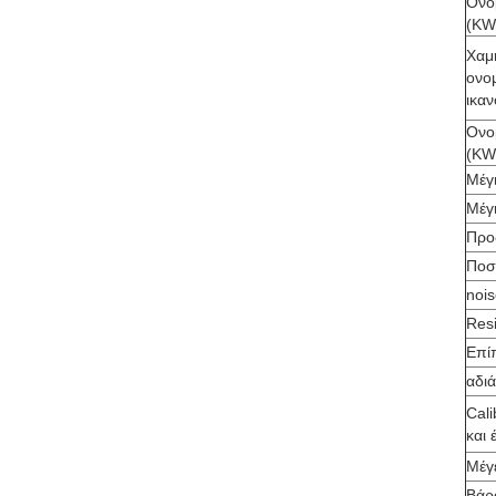
Ονο
(KW
Χαμ
ονο
ικα
Ονο
(KW
Μέγ
Μέγ
Προ
Ποσ
nois
Res
Επί
αδι
Cal
και 
Μέγ
Βάρ