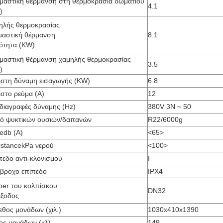
μαστική θέρμανση στη θερμοκρασία δωματίου
4.1
)
ηλής θερμοκρασίας
μαστική θέρμανση
8.1
νότητα (KW)
μαστική θέρμανση χαμηλής θερμοκρασίας
3.5
)
ιστη δύναμη εισαγωγής (KW)
6.8
ιστο ρεύμα (Α)
12
διαγραφές δύναμης (Hz)
380V 3N ~ 50
ό ψυκτικών ουσιών/δαπανών
R22/6000g
edb (Α)
<65>
istancekPa νερού
<100>
πεδο αντι-κλονισμού
Ι
άβροχο επίπεδο
IPX4
iber του κολπίσκου
DN32
έξοδος
εθος μονάδων (χιλ.)
1030x410x1390
ος μονάδων (κλ)
149