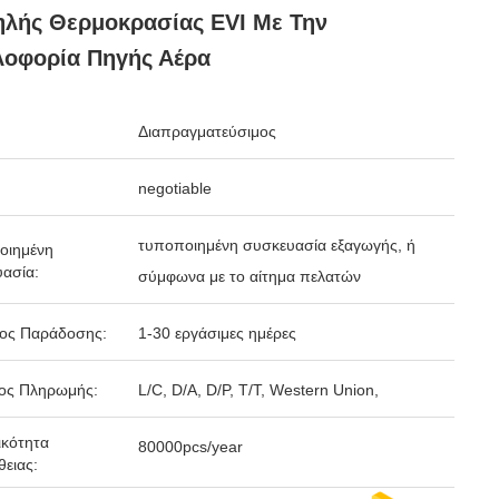
λής Θερμοκρασίας EVI Με Την
λοφορία Πηγής Αέρα
Διαπραγματεύσιμος
negotiable
τυποποιημένη συσκευασία εξαγωγής, ή
οιημένη
ασία:
σύμφωνα με το αίτημα πελατών
δος Παράδοσης:
1-30 εργάσιμες ημέρες
ος Πληρωμής:
L/C, D/A, D/P, T/T, Western Union,
κότητα
80000pcs/year
ειας: