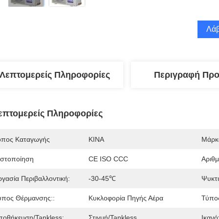
Λάβ
Λεπτομερείς Πληροφορίες
Περιγραφή Προ
επτομερείς Πληροφορίες
όπος Καταγωγής
ΚΙΝΑ
Μάρκ
ιστοποίηση
CE ISO CCC
Αριθ
ργασία Περιβαλλοντική:
-30-45℃
Ψυκτι
ύπος Θέρμανσης::
Κυκλοφορία Πηγής Αέρα
Τύπο
ποθήκευση/tankless:
Στιγμή/Tankless
Ικανό