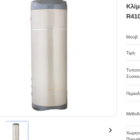
Κλίμ
R41
Μούβ:
Τιμή:
Τυποπ
Συσκευ
Περίο
Μέθοδ
Χωρητι
Προμήθ