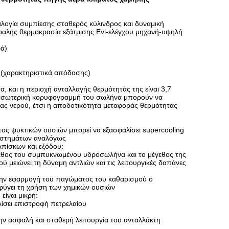
λογία συμπίεσης σταθερός κύλινδρος και δυναμική
φαλής θερμοκρασία εξάτμισης Evi-ελέγχου μηχανή-υψηλή
ρά)
(χαρακτηριστικά απόδοσης)
 και η περιοχή ανταλλαγής θερμότητάς της είναι 3,7
ν εσωτερική κορυφογραμμή του σωλήνα μπορούν να
τας νερού, έτσι η αποδοτικότητα μεταφοράς θερμότητας
ος ψυκτικών ουσιών μπορεί να εξασφαλίσει supercooling
συστημάτων αναλόγως
λπίσκων και εξόδου:
εθος του συμπυκνωμένου υδροσωλήνα και το μέγεθος της
μειώνει τη δύναμη αντλιών και τις λειτουργικές δαπάνες
 την εφαρμογή του παγώματος του καθαρισμού ο
φύγει τη χρήση των χημικών ουσιών
είναι μικρή:
λίσει επιστροφή πετρελαίου
ην ασφαλή και σταθερή λειτουργία του ανταλλάκτη