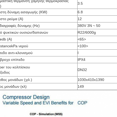
μαστική θέρμανση χαμηλής θερμοκρασίας
3.5
)
ιστη δύναμη εισαγωγής (KW)
6.8
ιστο ρεύμα (Α)
12
διαγραφές δύναμης (Hz)
380V 3N ~ 50
ό ψυκτικών ουσιών/δαπανών
R22/6000g
edb (Α)
<65>
istancekPa νερού
<100>
πεδο αντι-κλονισμού
Ι
άβροχο επίπεδο
IPX4
iber του κολπίσκου
DN32
έξοδος
εθος μονάδων (χιλ.)
1030x410x1390
ος μονάδων (κλ)
149