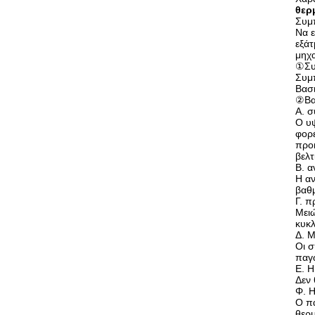
θερ
Συμ
Να ε
εξάτ
μηχ
①Συμ
Συμπ
Βασ
②Βα
Α. σ
Ο υψ
φορ
προκ
βελτ
Β. α
Η αν
βαθμ
Γ. π
Μειώ
κυκλ
Δ. Μ
Οι σ
παγώ
Ε. Η
Δεν 
Φ. Η
Ο πα
θερμ