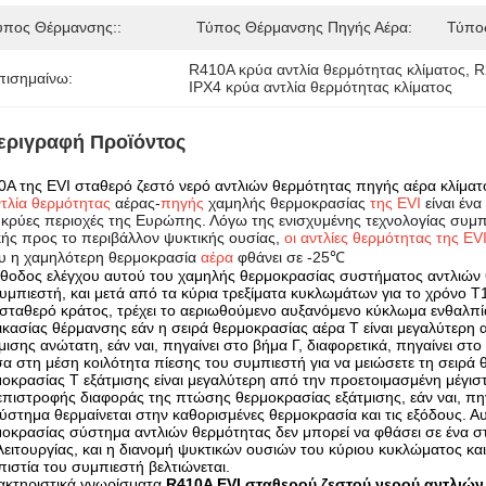
ύπος Θέρμανσης::
Τύπος Θέρμανσης Πηγής Αέρα:
Τύπο
R410A κρύα αντλία θερμότητας κλίματος
, 
R
πισημαίνω:
IPX4 κρύα αντλία θερμότητας κλίματος
εριγραφή Προϊόντος
A της EVI σταθερό ζεστό νερό αντλιών θερμότητας πηγής αέρα κλίμα
τλία θερμότητας
αέρας-
πηγής
χαμηλής θερμοκρασίας
της EVI
είναι έν
 κρύες περιοχές της Ευρώπης. Λόγω της ενισχυμένης τεχνολογίας συμ
κής προς το περιβάλλον ψυκτικής ουσίας,
οι αντλίες θερμότητας της EV
υ η χαμηλότερη θερμοκρασία
αέρα
φθάνει σε -25℃
θοδος ελέγχου αυτού του χαμηλής θερμοκρασίας συστήματος αντλιών θ
υμπιεστή, και μετά από τα κύρια τρεξίματα κυκλωμάτων για το χρόνο T1
σταθερό κράτος, τρέχει το αεριωθούμενο αυξανόμενο κύκλωμα ενθαλπίας
ικασίας θέρμανσης εάν η σειρά θερμοκρασίας αέρα Τ είναι μεγαλύτερη
μισης ανώτατη, εάν ναι, πηγαίνει στο βήμα Γ, διαφορετικά, πηγαίνει σ
α στη μέση κοιλότητα πίεσης του συμπιεστή για να μειώσετε τη σειρά 
οκρασίας Τ εξάτμισης είναι μεγαλύτερη από την προετοιμασμένη μέγισ
πιστροφής διαφοράς της πτώσης θερμοκρασίας εξάτμισης, εάν ναι, πηγα
ύστημα θερμαίνεται στην καθορισμένες θερμοκρασία και τις εξόδους. Α
οκρασίας σύστημα αντλιών θερμότητας δεν μπορεί να φθάσει σε ένα 
λειτουργίας, και η διανομή ψυκτικών ουσιών του κύριου κυκλώματος κα
πιστία του συμπιεστή βελτιώνεται.
ακτηριστικά γνωρίσματα
R410A EVI σταθερού ζεστού νερού αντλιών