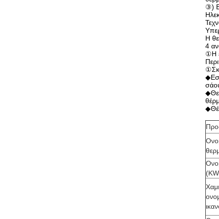
③) Β
Ηλεκ
Τεχν
Υπερ
Η θε
4 αν
①Η έ
Περ
①Σκ
◆Εσω
σάου
◆Θε
θέρ
◆Θέ
Προ
Ονο
θερ
Ονο
(KW
Χαμ
ονο
ικα