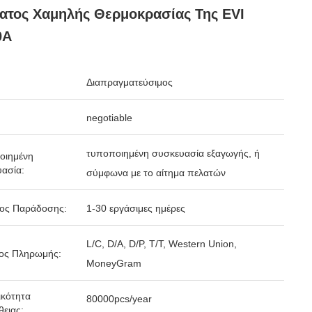
ατος Χαμηλής Θερμοκρασίας Της EVI
0A
Διαπραγματεύσιμος
negotiable
τυποποιημένη συσκευασία εξαγωγής, ή
οιημένη
ασία:
σύμφωνα με το αίτημα πελατών
δος Παράδοσης:
1-30 εργάσιμες ημέρες
L/C, D/A, D/P, T/T, Western Union,
ος Πληρωμής:
MoneyGram
κότητα
80000pcs/year
ειας: