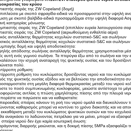
μοκρασίας του κρύου
πιεστής σειράς της ZW Copeland (δομή)
πιπλεύσει με σκοπό σφραγίδα-ειδικά να προσαρμοστεί στην υψηλή ανα
μιση με σκοπό βαλβίδα-ειδικά προσαρμόζομαι στην υψηλή διαφορά Ασ
ανή κατηγορίας μόνωσης
πιεστής σειράς της ZW Copeland (επιπλέον ευρεία λειτουργούσα σει
ιεστές σειράς της ZW Copeland (αεριωθούμενη ενθαλπία αέρα)
ικός ανταλλάκτης θερμότητας κοχυλιών συστατικό-S&C και σωλήνων
σικός ανταλλάκτης θερμότητας κοχυλιών συστατικό-S&C και σωλήνων 
υμπαγής δομή και υψηλή αποδοτικότητα:
ηλής απόδοσης σωλήνας ανταλλαγής θερμότητας χρησιμοποιείται μέσα,
ές αυτή ενός γυμνού σωλήνα. Τα πτερύγια έξω από το σωλήνα και τη
αλέσουν την ισχυρή αναταραχή της ψυκτικής ουσίας και του δροσίζον
ιώνεται πολύ.
ντίρροπη ρύθμιση:
τίρροπη ρύθμιση του κυκλώματος δροσίζοντας νερού και του κυκλώματ
ός της ψυκτικής ουσίας εξόδου και να βελτιώσει την αποδοτικότητα 
ροσαρμοστείτε στη μεγάλη διαφορά θερμοκρασίας μεταξύ του νερού κο
στε το ποσό συμπυκνωμένης κυκλοφορίας, μειώστε αντίστοιχα το μέγ
οφορώντας αντλίας η πτώση χαμηλότερης πίεσης από την πλευρά νερού 
πορέστε να παγώσετε και να καθαριστείτε:
πειροειδείς σπείρες κάνουν τη ροή του νερού ομαλά και διευκολύνουν
νοντας καθαρισμός μπορεί να κοντύνει το χρόνο διακοπής και να απο
 εκκαθάριση μεταξύ του κυκλώματος ψυκτικών ουσιών και του κοχυλιού 
θα αναγκάσει το λαδώνοντας πετρέλαιο για να μείνει, μπορεί να εξασφα
 σπείρα νερού δεν έχει καμία εσωτερική ένωση:
ράγοντας διαρροής μειώνεται, και η δοκιμή πίεσης 5MPa εξασφαλίζει τ
ότητας.