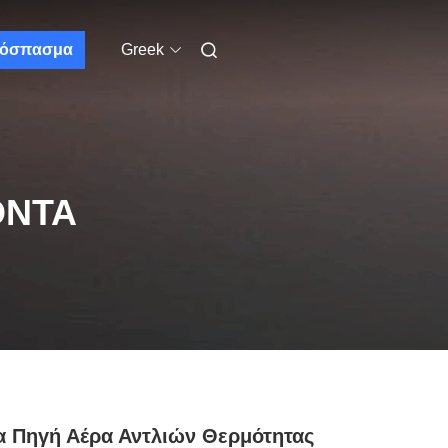
όσπασμα
Greek
ΌΝΤΑ
 Πηγή Αέρα Αντλιών Θερμότητας