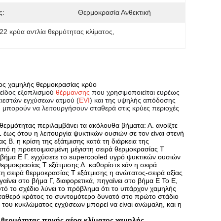
ς:
Θερμοκρασία Ανθεκτική
22 κρύα αντλία θερμότητας κλίματος
, 
τος χαμηλής θερμοκρασίας κρύο
α είδος εξοπλισμού
θέρμανσης
που χρησιμοποιείται ευρέως
πιεστών εγχύσεων ατμού (
EVI
) και της υψηλής απόδοσης
I
μπορούν να λειτουργήσουν σταθερά στις κρύες περιοχές
ερμότητας περιλαμβάνει τα ακόλουθα βήματα: Α. ανοίξτε
 έως ότου η λειτουργία ψυκτικών ουσιών σε τον είναι στενή
 Β. η κρίση της εξάτμισης κατά τη διάρκεια της
 από η προετοιμασμένη μέγιστη σειρά θερμοκρασίας Τ
το βήμα Ε Γ. εγχύσετε το supercooled υγρό ψυκτικών ουσιών
θερμοκρασίας Τ εξάτμισης Δ. καθορίστε εάν η σειρά
τη σειρά θερμοκρασίας Τ εξάτμισης η ανώτατος-σειρά αξίας
ίνει στο βήμα Γ, διαφορετικά, πηγαίνει στο βήμα Ε Το Ε,
υτό το σχέδιο λύνει το πρόβλημα ότι το υπάρχον χαμηλής
σταθερό κράτος το συντομότερο δυνατό στο πρώτο στάδιο
ι του κυκλώματος εγχύσεων μπορεί να είναι ανώμαλη, και η
 θερμότητας πηγής αέρα κλίματος χαμηλής