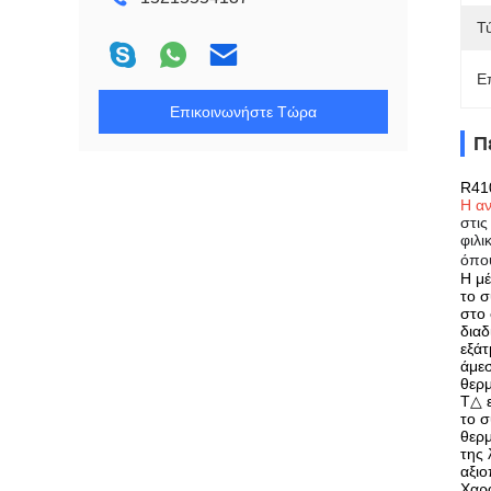
Τ
Ε
Επικοινωνήστε Τώρα
Π
R410
Η αν
στις
φιλι
όπο
Η μέ
το σ
στο 
διαδ
εξάτ
άμεσ
θερμ
Τ△ ε
το σ
θερμ
της 
αξιο
Χαρ