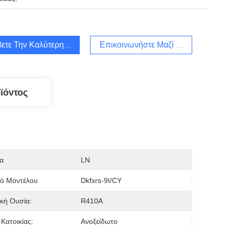
ετε Την Καλύτερη Τιμή
Επικοινωνήστε Μαζί Μας
ϊόντος
α
LN
μό Μοντέλου
Dkfxrs-9I/CY
κή Ουσία:
R410A
 Κατοικίας:
Ανοξείδωτο