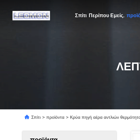
Σπίτι
Περίπου Εμείς.
προϊ
ΛΕΠ
Σπίτι
>
προϊόντα
>
Κρύα πηγή αέρα αντλιών θερμότητα
προϊόντα