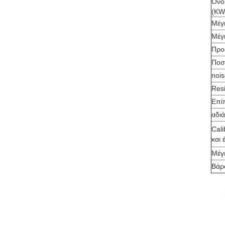
Ονο
(KW
Μέγ
Μέγ
Προ
Ποσ
nois
Res
Επί
αδι
Cal
και 
Μέγ
Βάρ