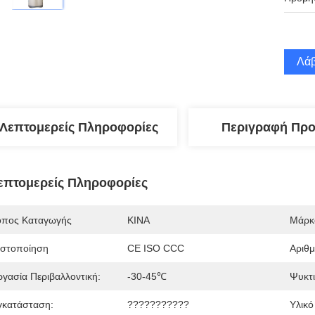
Λάβ
Λεπτομερείς Πληροφορίες
Περιγραφή Προ
επτομερείς Πληροφορίες
όπος Καταγωγής
ΚΙΝΑ
Μάρκ
ιστοποίηση
CE ISO CCC
Αριθ
ργασία Περιβαλλοντική:
-30-45℃
Ψυκτι
γκατάσταση:
???????????
Υλικό