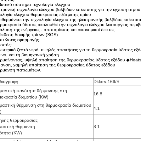
ασικό σύστημα τεχνολογία-ελέγχου
τρονική τεχνολογία ελέγχου βαλβίδων επέκτασης για την έγχυση ατμού 
ολογία ελέγχου θερμοκρασίας εξάτμισης ορίου
θερμάνετε την τεχνολογία ελέγχου της ηλεκτρονικής βαλβίδας επέκτα
ρμοκρασία ύδατος ακολουθεί την τεχνολογία ελέγχου λειτουργίας περι
άλυση της ενέργειας - αποταμίευση και οικονομικοί δείκτες
κθεση δοκιμής τρίτων (SGS):
ιπτώσεις εφαρμογής
οπός:
τερικό ζεστό νερό, υψηλές απαιτήσεις για τη θερμοκρασία ύδατος εξό
να, και τη βιομηχανική χρήση
ρμαίνοντας, υψηλή απαίτηση της θερμοκρασίας ύδατος εξόδου ◆Heats
μανση, χαμηλή απαίτηση της θερμοκρασίας ύδατος εξόδου
ρμανση πατωμάτων.
διαγραφή.
Dkfxrs-16II/R
μαστική ικανότητα θέρμανσης στη
16.8
μοκρασία δωματίου (KW)
μαστική θέρμανση στη θερμοκρασία δωματίου
4.1
)
ηλής θερμοκρασίας
μαστική θέρμανση
8.1
νότητα (KW)