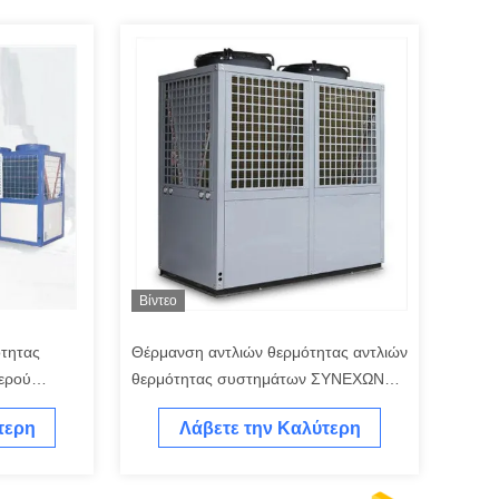
Βίντεο
ότητας
Θέρμανση αντλιών θερμότητας αντλιών
νερού
θερμότητας συστημάτων ΣΥΝΕΧΩΝ
316
αναστροφέων διασπασμένα IPX4 και σύστημα
τερη
Λάβετε την Καλύτερη
ψύξης
Τιμή