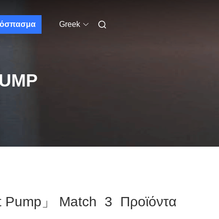
όσπασμα
Greek
PUMP
at Pump」 Match 3 Προϊόντα