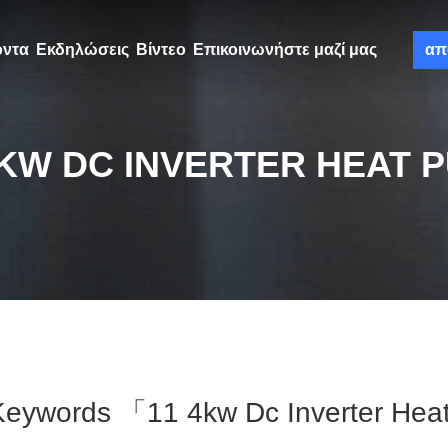
όντα
Εκδηλώσεις
Βίντεο
Επικοινωνήστε μαζί μας
απ
4KW DC INVERTER HEAT 
Keywords 「11 4kw Dc Inverter He