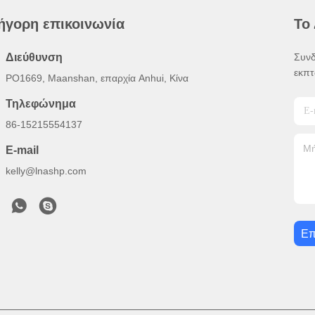
ήγορη επικοινωνία
Το
Διεύθυνση
Συνδ
εκπτ
PO1669, Maanshan, επαρχία Anhui, Κίνα
Τηλεφώνημα
86-15215554137
E-mail
kelly@lnashp.com
Επ