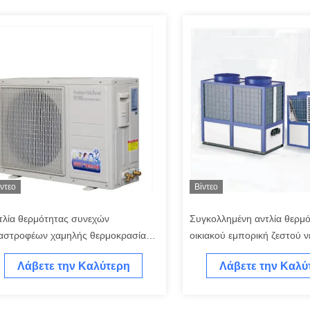
ίντεο
Βίντεο
τλία θερμότητας συνεχών
Συγκολλημένη αντλία θερμ
αστροφέων χαμηλής θερμοκρασίας
οικιακού εμπορική ζεστού 
I με την κυκλοφορία πηγής αέρα
συμπυκνωτών πιάτων SUS
Λάβετε την Καλύτερη
Λάβετε την Καλύ
Τιμή
Τιμή