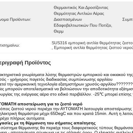
Θερμαντικός Και Δροσίζοντας 
Θερμότητας Αντλιών Αέρας 
νομα Προϊόντων:
Διασπασμένων 
Συμπ
Εδαφοβελτιωτικών Που Ποτίζει, 
Θερμ
SUS316 εμπορική αντλία θερμότητας ζεστο
πισημαίνω:
, 
Εμπορική αντλία θερμότητας ζεστού νερο
εριγραφή Προϊόντος
κτηριστικά γνωρίσματα λύσης θερμαστρών εμπορικού και οικιακού της
σός - γρήγορος παγετός διαδικασίας συμπύκνωσης αργιλίου
ετεί την αμερικανική τεχνολογία εξατμιστήρων χρυσός-αργιλίου??????
ες μπορούν αποτελεσματικά να βελτιώσουν την αποδοτικότητα εξάτμισ
ουργίας της ενέργειας αέρα στο ειδικό περιβάλλον. -25℃ μπορεί επίσης ν
ΤΟΜΑΤΗ αποστείρωση για το ζεστό νερό
όπος ζεστού νερού περιέχει την ΑΥΤΟΜΑΤΗ λειτουργία αποστείρωσης μ
ηλεκτρική θερμάστρα μέχρι 65DegC και που κρατά 15min. Αυτή η λειτου
τρέχει πλήρως αυτόματα.
γασίες με τη θέρμανση του σήματος απαίτησης
σύστημα θέρμανσης θα περιείχε τους διαφορετικούς τύπους θερμάνσεω
γεια - αποταμίευση σύμφωνα με τις αλλαγές όρου. Ο ελεγκτής αντλι