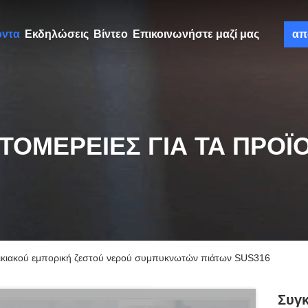
όντα
Εκδηλώσεις
Βίντεο
Επικοινωνήστε μαζί μας
απ
ΤΟΜΈΡΕΙΕΣ ΓΙΑ ΤΑ ΠΡΟΪ
οικιακού εμπορική ζεστού νερού συμπυκνωτών πιάτων SUS316
Συγκ