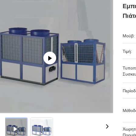
Εμπ
Πιά
Μούβ:
Τιμή:
Τυποπ
Συσκευ
Περίο
Μέθοδ
Χωρητι
Προμήθ