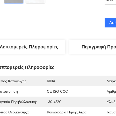
Λάβ
Λεπτομερείς Πληροφορίες
Περιγραφή Προ
επτομερείς Πληροφορίες
όπος Καταγωγής
ΚΙΝΑ
Μάρκ
ιστοποίηση
CE ISO CCC
Αριθ
ργασία Περιβαλλοντική:
-30-45℃
Υλικό
ύπος Θέρμανσης::
Κυκλοφορία Πηγής Αέρα
Ικανό