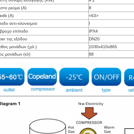
ιστη δύναμη εισαγωγής (KW)
4.2
ιστο ρεύμα (Α)
8
edb (Α)
<63>
πεδο αντι-κλονισμού
Ι
άβροχο επίπεδο
IPX4
ber της εξόδου
DN20
εθος μονάδων (χιλ.)
1030x410x865
ος μονάδων (κλ)
88