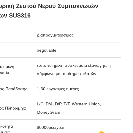
ορική Ζεστού Νερού Συμπυκνωτών
των SUS316
Διαπραγματεύσιμος
negotiable
τυποποιημένη συσκευασία εξαγωγής, ή
οιημένη
ασία:
σύμφωνα με το αίτημα πελατών
δος Παράδοσης:
1-30 εργάσιμες ημέρες
L/C, D/A, D/P, T/T, Western Union,
ος Πληρωμής:
MoneyGram
κότητα
80000pcs/year
ειας: