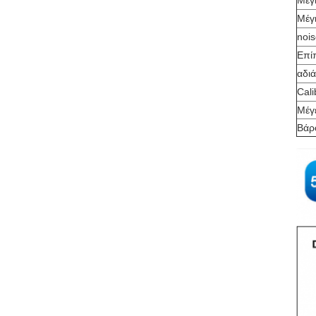
Μέγ
Μέγ
nois
Επί
αδι
Cali
Μέγ
Βάρ