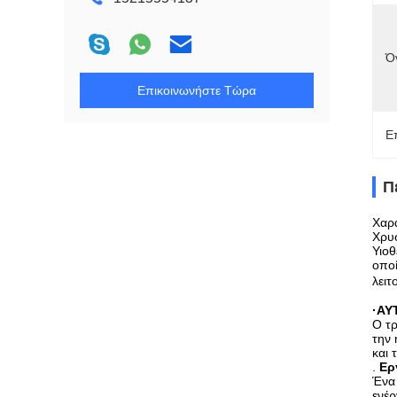
Ό
Επικοινωνήστε Τώρα
Ε
Π
Χαρα
Χρυ
Υιοθ
οποί
λειτ
·ΑΥ
Ο τρ
την 
και 
.
Ερ
Ένα 
ενέρ