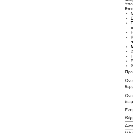
Υπο
Επε
Μ
Ε
Τ
π
Η
Κ
σ
2
Η
Ε
Θ
Προ
Ονο
θερ
Ονο
δωμ
Εκτ
Θέρ
Δύν