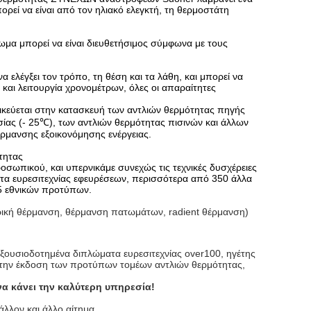
εί να είναι από τον ηλιακό ελεγκτή, τη θερμοστάτη
ωμα μπορεί να είναι διευθετήσιμος σύμφωνα με τους
 ελέγξει τον τρόπο, τη θέση και τα λάθη, και μπορεί να
 και λειτουργία χρονομέτρων, όλες οι απαραίτητες
δικεύεται στην κατασκευή των αντλιών θερμότητας πηγής
ας (- 25℃), των αντλιών θερμότητας πισινών και άλλων
ρμανσης εξοικονόμησης ενέργειας.
τητας
οσωπικού, και υπερνικάμε συνεχώς τις τεχνικές δυσχέρειες
τα ευρεσιτεχνίας εφευρέσεων, περισσότερα από 350 άλλα
25 εθνικών προτύπων.
ντρική θέρμανση, θέρμανση πατωμάτων, radient θέρμανση)
, εξουσιοδοτημένα διπλώματα ευρεσιτεχνίας over100, ηγέτης
για την έκδοση των προτύπων τομέων αντλιών θερμότητας,
να κάνει την καλύτερη υπηρεσία!
άλλον και άλλο αίτημα