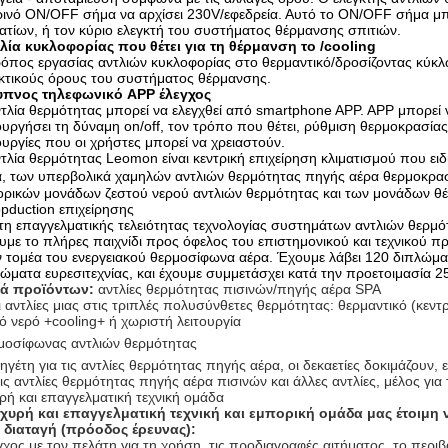
ινό ON/OFF σήμα να αρχίσει 230V/εφεδρεία. Αυτό το ON/OFF σήμα μπορ
τίων, ή τον κύριο ελεγκτή του συστήματος θέρμανσης σπιτιών.
τλία κυκλοφορίας που θέτει για τη θέρμανση το /cooling
όπος εργασίας αντλιών κυκλοφορίας στο θερμαντικό/δροσίζοντας κύκλ
κτικούς όρους του συστήματος θέρμανσης.
υπνος τηλεφωνικό APP έλεγχος
τλία θερμότητας μπορεί να ελεγχθεί από smartphone APP. APP μπορεί να
ουργήσει τη δύναμη on/off, τον τρόπο που θέτει, ρύθμιση θερμοκρασίας
ουργίες που οι χρήστες μπορεί να χρειαστούν.
τλία θερμότητας Leomon είναι κεντρική επιχείρηση κλιματισμού που ει
, των υπερβολικά χαμηλών αντλιών θερμότητας πηγής αέρα θερμοκρασί
ρικών μονάδων ζεστού νερού αντλιών θερμότητας και των μονάδων θέ
opduction επιχείρησης
τη επαγγελματικής τελειότητας τεχνολογίας συστημάτων αντλιών θερμό
υμε το πλήρες παιχνίδι προς όφελος του επιστημονικού και τεχνικού πρ
 τομέα του ενεργειακού θερμοσίφωνα αέρα. Έχουμε λάβει 120 διπλώμα
ώματα ευρεσιτεχνίας, και έχουμε συμμετάσχει κατά την προετοιμασία 
ρά προϊόντων:
αντλίες θερμότητας πισινών/πηγής αέρα SPA
 αντλίες μιας στις τριπλές πολυσύνθετες θερμότητας: θερμαντικό (κε
ό νερό +cooling+ ή χωριστή λειτουργία
μοσίφωνας αντλιών θερμότητας
ηγέτη για τις αντλίες θερμότητας πηγής αέρα, οι δεκαετίες δοκιμάζουν
τις αντλίες θερμότητας πηγής αέρα πισινών και άλλες αντλίες, μέλος 
ρή και επαγγελματική τεχνική ομάδα
σχυρή και επαγγελματική τεχνική και εμπορική ομάδα μας έτοιμη 
 διαταγή (πρόοδος έρευνας):
χος με τον πελάτη για τη χρήση, τις προδιαγραφές αιτήματος, το περιβ