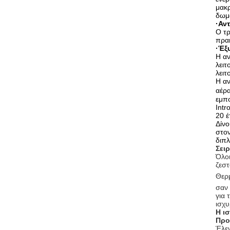
μακρ
δωμα
·Αν
Ο τρ
πρα
·Έξ
Η αν
λειτ
λειτ
Η αν
αέρα
εμπο
Intr
20 έ
Δίνο
στον
διπλ
Σει
Όλοι
ζεστ
Θερ
σαν 
για 
ισχυ
Η ι
Προ
Έλεγ