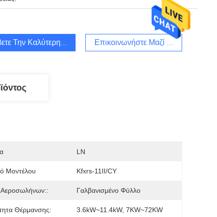
ετε Την Καλύτερη Τιμή
Επικοινωνήστε Μαζί Μας
ϊόντος
α
LN
μό Μοντέλου
Kfxrs-11II/CY
 Αεροσωλήνων::
Γαλβανισμένο Φύλλο
τητα Θέρμανσης:
3.6kW~11.4kW, 7KW~72KW