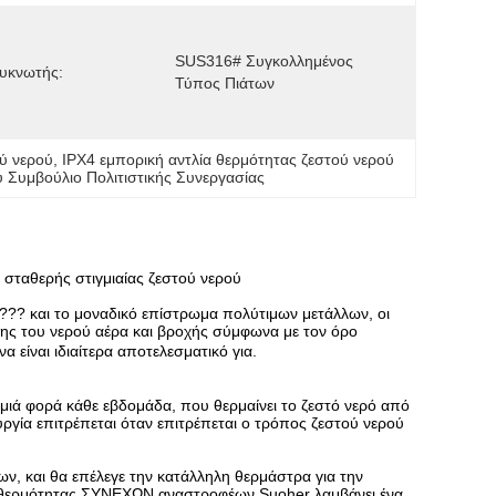
SUS316# Συγκολλημένος 
υκνωτής:
Τύπος Πιάτων
ύ νερού
, 
IPX4 εμπορική αντλία θερμότητας ζεστού νερού
ύ Συμβούλιο Πολιτιστικής Συνεργασίας
 σταθερής στιγμιαίας ζεστού νερού
???? και το μοναδικό επίστρωμα πολύτιμων μετάλλων, οι
ης του νερού αέρα και βροχής σύμφωνα με τον όρο
α είναι ιδιαίτερα αποτελεσματικό για.
ιά φορά κάθε εβδομάδα, που θερμαίνει το ζεστό νερό από
ργία επιτρέπεται όταν επιτρέπεται ο τρόπος ζεστού νερού
ν, και θα επέλεγε την κατάλληλη θερμάστρα για την
ών θερμότητας ΣΥΝΕΧΩΝ αναστροφέων Suoher λαμβάνει ένα