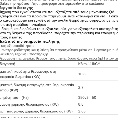
βάλτε την πρόταση/την προσφορά λεπτομερειών στο custumer
ξεργασία διαταγής
ηχανή που εγκαθίσταται και που εξετάζεται από τους μηχανικούς QA.
ξασφαλίστε όλα τα προϊόντα παρέχουμε είναι κατάλληλα και νέα. Η οικο
ο κατασκεύασμα και εγκαθιστά την αντλία θερμότητας σύμφωνα με τις εθ
οιοτική παράδοση εγκαίρως.
 δοκιμή και διορθώνει τους εξοπλισμούς για να εξασφαλίσει αυστηρά τ
ατά τη διάρκεια της παράδοσης, παρέχετε την περιεκτική και επαγγελμα
τους πελάτες
Μετά από την υπηρεσία πώλησης
 έτη εξουσιοδότησης
 ανατροφοδότηση και η λύση θα παρασχεθούν μέσα σε 1 εργάσιμη ημ
λεύθερη τεχνική υποστήριξη!
έρμανση της αντλίας θερμότητας πηγής δροσίζοντας αέρα 5pH στον αέρ
διαγραφή.
Kfxrs-11II/CY
μαστική ικανότητα θέρμανσης στη
10.8
μοκρασία δωματίου (KW)
μαστική δύναμη εισαγωγής στη θερμοκρασία
2.7
ατίου (KW)
ιμημένη τάση (Hz)
380v3n-50
μανση χαμηλής θερμοκρασίας (KW)
8.8
αμη εισαγωγής χαμηλής θερμοκρασίας (KW)
2.65