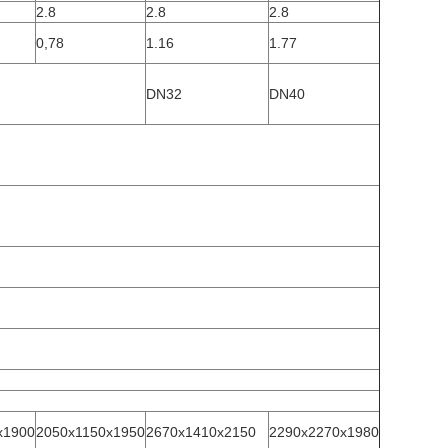
2.8
2.8
2.8
0,78
1.16
1.77
DN32
DN40
x1900
2050x1150x1950
2670x1410x2150
2290x2270x1980