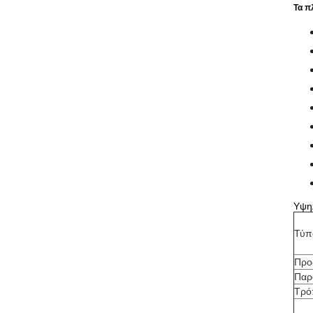
Τα π
Υψη
Τύπ
Προ
Παρ
Τρό