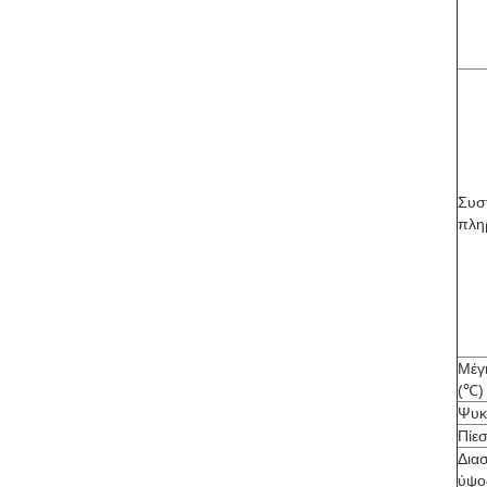
Συσ
πλη
Μέγ
(℃)
Ψυκτ
Πίε
Διασ
ύψος