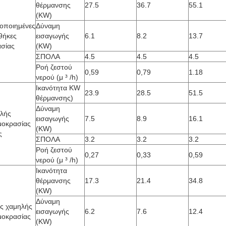
θέρμανσης
27.5
36.7
55.1
(KW)
οποιημένες
Δύναμη
θήκες
εισαγωγής
6.1
8.2
13.7
ασίας
(KW)
ΣΠΟΛΑ
4.5
4.5
4.5
Ροή ζεστού
0,59
0,79
1.18
νερού (μ ³ /h)
Ικανότητα KW
23.9
28.5
51.5
θέρμανσης)
Δύναμη
λής
εισαγωγής
7.5
8.9
16.1
μοκρασίας
(KW)
ς
ΣΠΟΛΑ
3.2
3.2
3.2
Ροή ζεστού
0,27
0,33
0,59
νερού (μ ³ /h)
Ικανότητα
θέρμανσης
17.3
21.4
34.8
(KW)
Δύναμη
ς χαμηλής
εισαγωγής
6.2
7.6
12.4
μοκρασίας
(KW)