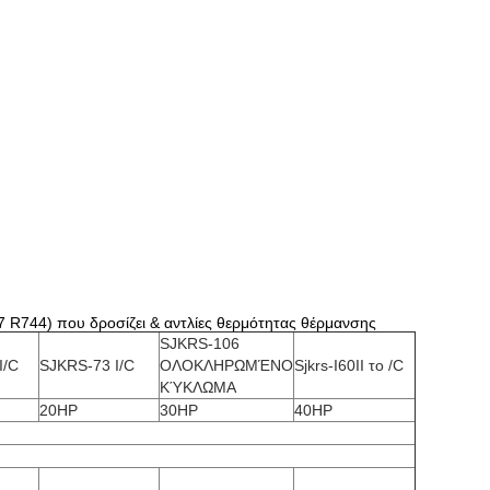
744) που δροσίζει & αντλίες θερμότητας θέρμανσης
SJKRS-106
I/C
SJKRS-73 I/C
ΟΛΟΚΛΗΡΩΜΈΝΟ
Sjkrs-I60II το /C
ΚΎΚΛΩΜΑ
20HP
30HP
40HP