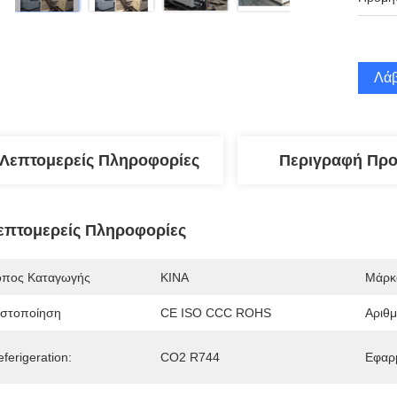
Λάβ
Λεπτομερείς Πληροφορίες
Περιγραφή Προ
επτομερείς Πληροφορίες
όπος Καταγωγής
ΚΙΝΑ
Μάρκ
ιστοποίηση
CE ISO CCC ROHS
Αριθ
ferigeration:
CO2 R744
Εφαρ