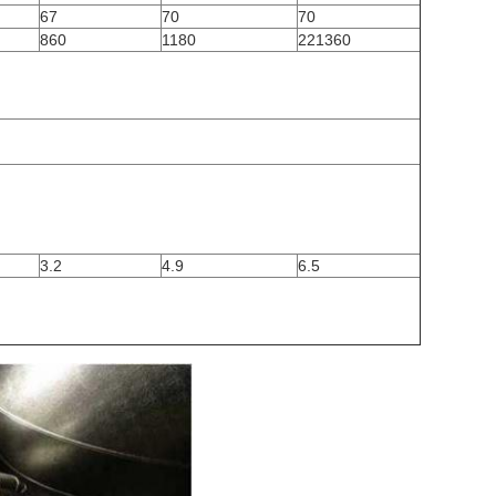
67
70
70
860
1180
221360
3.2
4.9
6.5