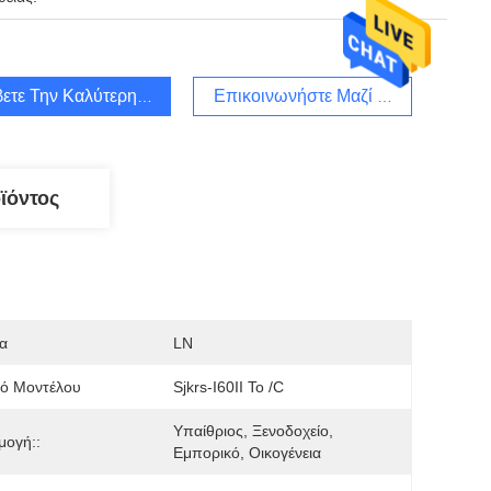
ετε Την Καλύτερη Τιμή
Επικοινωνήστε Μαζί Μας
ϊόντος
α
LN
μό Μοντέλου
Sjkrs-I60II Το /C
Υπαίθριος, Ξενοδοχείο, 
μογή::
Εμπορικό, Οικογένεια