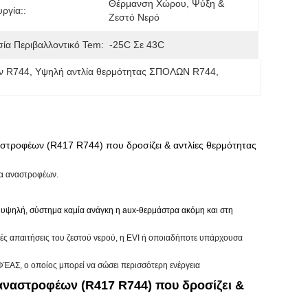
Θέρμανση Χώρου, Ψύξη & 
υργία::
Ζεστό Νερό
ία Περιβαλλοντικό Tem:
-25C Σε 43C
ν R744
, 
Υψηλή αντλία θερμότητας ΣΠΟΛΩΝ R744
, 
ροφέων (R417 R744) που δροσίζει & αντλίες θερμότητας
ία αναστροφέων.
αι υψηλή, σύστημα καμία ανάγκη η aux-θερμάστρα ακόμη και στη
ικές απαιτήσεις του ζεστού νερού, η EVI ή οποιαδήποτε υπάρχουσα
ΦΈΑΣ, ο οποίος μπορεί να σώσει περισσότερη ενέργεια
ναστροφέων (R417 R744) που δροσίζει &