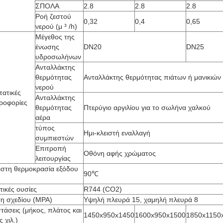
ΣΠΟΛΑ
2.8
2.8
2.8
Ροή ζεστού
0,32
0,4
0,65
νερού (μ ³ /h)
Μέγεθος της
ένωσης
DN20
DN25
υδροσωλήνων
Ανταλλάκτης
θερμότητας
Ανταλλάκτης θερμότητας πιάτων ή μανικιών
νερού
τατικές
Ανταλλάκτης
ροφορίες
θερμότητας
Πτερύγιο αργιλίου για το σωλήνα χαλκού
αέρα
τύπος
Ημι-κλειστή εναλλαγή
συμπιεστών
Επιτροπή
Οθόνη αφής χρώματος
λειτουργίας
ιστη θερμοκρασία εξόδου
90℃
ικές ουσίες
R744 (CO2)
ση σχεδίου (MPA)
Υψηλή πλευρά 15, χαμηλή πλευρά 8
τάσεις (μήκος, πλάτος και
1450x950x1450
1600x950x1500
1850x1150
 χιλ.)