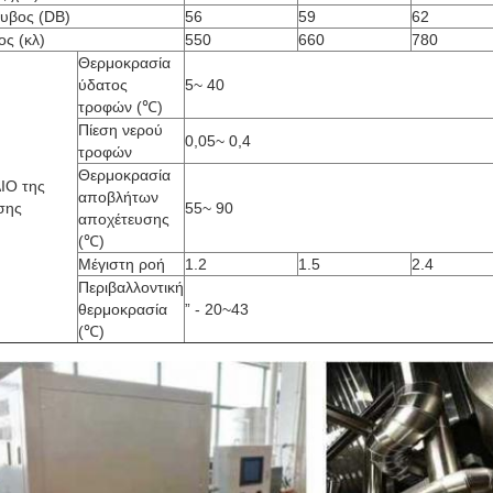
υβος (DB)
56
59
62
ος (κλ)
550
660
780
Θερμοκρασία
ύδατος
5~ 40
τροφών (℃)
Πίεση νερού
0,05~ 0,4
τροφών
Θερμοκρασία
ΙΟ της
αποβλήτων
σης
55~ 90
αποχέτευσης
(℃)
Μέγιστη ροή
1.2
1.5
2.4
Περιβαλλοντική
θερμοκρασία
” - 20~43
(℃)