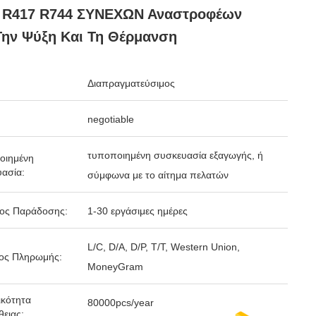
 R417 R744 ΣΥΝΕΧΩΝ Αναστροφέων
Την Ψύξη Και Τη Θέρμανση
Διαπραγματεύσιμος
negotiable
τυποποιημένη συσκευασία εξαγωγής, ή
οιημένη
ασία:
σύμφωνα με το αίτημα πελατών
δος Παράδοσης:
1-30 εργάσιμες ημέρες
L/C, D/A, D/P, T/T, Western Union,
ος Πληρωμής:
MoneyGram
κότητα
80000pcs/year
ειας: