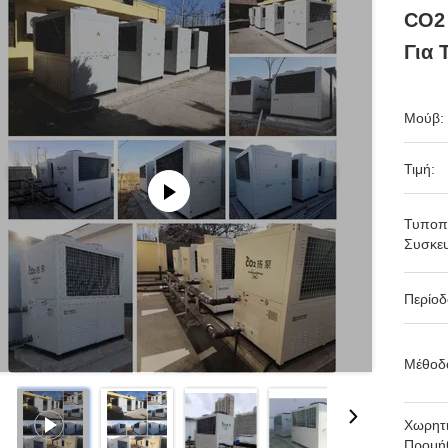
CO2
Για 
Μούβ:
Τιμή:
Τυποπ
Συσκευ
Περίο
Μέθοδ
Χωρητι
Προμήθ