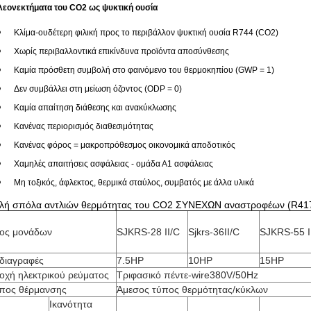
λεονεκτήματα του CO2 ως ψυκτική ουσία
Κλίμα-ουδέτερη φιλική προς το περιβάλλον ψυκτική ουσία R744 (CO2)
Χωρίς περιβαλλοντικά επικίνδυνα προϊόντα αποσύνθεσης
Καμία πρόσθετη συμβολή στο φαινόμενο του θερμοκηπίου (GWP = 1)
Δεν συμβάλλει στη μείωση όζοντος (ODP = 0)
Καμία απαίτηση διάθεσης και ανακύκλωσης
Κανένας περιορισμός διαθεσιμότητας
Κανένας φόρος = μακροπρόθεσμος οικονομικά αποδοτικός
Χαμηλές απαιτήσεις ασφάλειας - ομάδα Α1 ασφάλειας
Μη τοξικός, άφλεκτος, θερμικά σταύλος, συμβατός με άλλα υλικά
λή σπόλα αντλιών θερμότητας του CO2 ΣΥΝΕΧΩΝ αναστροφέων (R417 R
ος μονάδων
SJKRS-28 II/C
Sjkrs-36II/C
SJKRS-55 I
διαγραφές
7.5HP
10HP
15HP
οχή ηλεκτρικού ρεύματος
Τριφασικό πέντε-wire380V/50Hz
πος θέρμανσης
Άμεσος τύπος θερμότητας/κύκλων
Ικανότητα