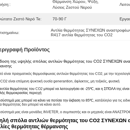
Θέρμανση Χώρου, Ψύξη, 
ρήση::
Λειτο
Λύσεις Ζεστού Νερού
νώτατο Ζεστό Νερό Te:
70-90 Γ
Εργασ
Αντλία θερμότητας ΣΥΝΕΧΩΝ αναστροφέω
πισημαίνω:
R417 αντλία θερμότητας του CO2
εριγραφή Προϊόντος
δοση της υψηλής σπόλας αντλιών θερμότητας του CO2 ΣΥΝΕΧΩΝ αναστ
μανσης
τό είναι πραγματικός θερμοσίφωνας αντλιών θερμότητας του CO2, με την τεχνολογ
 CO2 είναι επόμενη ψυκτική ουσία generantion, άφλεκτος, μη τοξικός, φυσική
αντλία θερμότητας του
CO2
μπορεί να λειτουργήσει σε -25
ºC
, και η ΣΠΌΛΑ της είν
λής θερμοκρασίας περιοχή
 σύστημά μας μπορεί να κάνει να ποτίσει την έκβαση το 85
ºC
,
κατάλληλο για τις ειδ
α θερμότητας δεν μπορεί να κάνει αυτό.
ο σύστημά μας είναι μονάδες INVETER, ο συμπιεστής και οι μηχανές είναι ΑΝΑΣΤΡΟ
ηλή σπόλα αντλιών θερμότητας του CO2 ΣΥΝΕΧΩΝ α
τλίες θερμότητας θέρμανσης