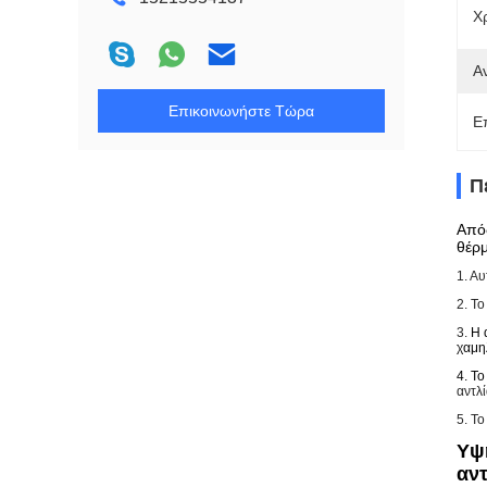
Χ
Α
Επικοινωνήστε Τώρα
Ε
Π
Από
θέρ
1.
Αυ
2. Το
3.
Η 
χαμη
4.
Το
αντλί
5. Τ
Υψ
αν