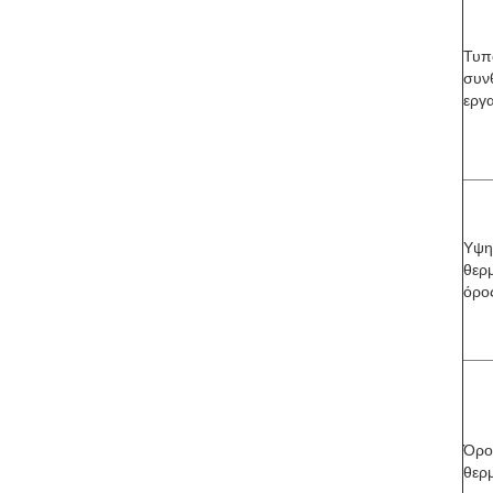
Τυπ
συν
εργ
Υψη
θερ
όρο
Όρο
θερ