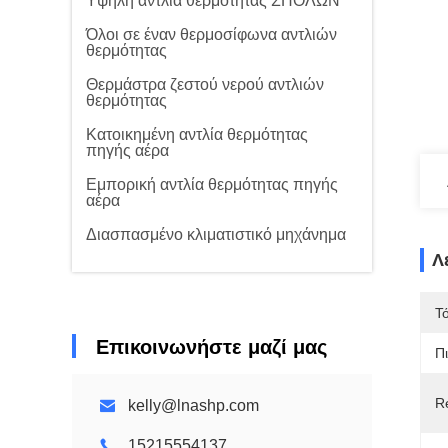
Υψηλή αντλία θερμότητας ΣΠΟΛΩΝ
Όλοι σε έναν θερμοσίφωνα αντλιών
θερμότητας
Θερμάστρα ζεστού νερού αντλιών
θερμότητας
Κατοικημένη αντλία θερμότητας
πηγής αέρα
Εμπορική αντλία θερμότητας πηγής
αέρα
Διασπασμένο κλιματιστικό μηχάνημα
Λ
Τ
Επικοινωνήστε μαζί μας
Π
Re
kelly@lnashp.com
15215554137