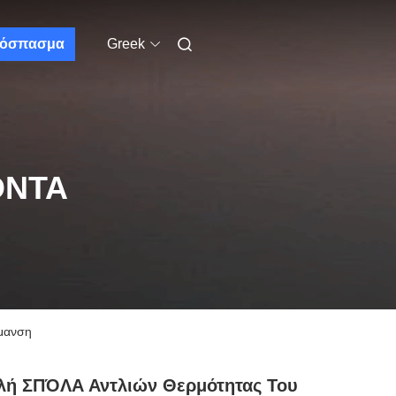
όσπασμα
Greek
ΌΝΤΑ
μανση
λή ΣΠΌΛΑ Αντλιών Θερμότητας Του