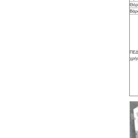
Θόρ
Βάρ
ΠΕΔ
χρή