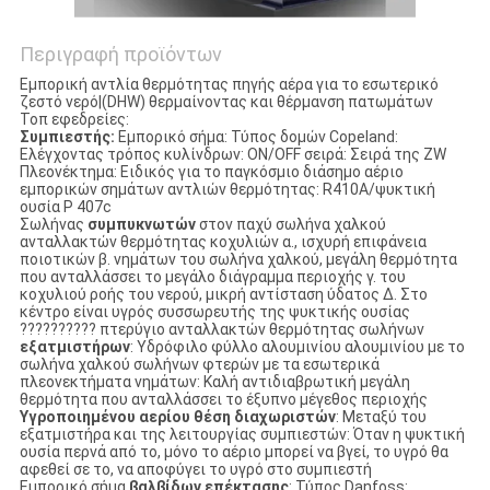
Περιγραφή προϊόντων
Εμπορική αντλία θερμότητας πηγής αέρα για το εσωτερικό
ζεστό νερό|(DHW) θερμαίνοντας και θέρμανση πατωμάτων
Τοπ εφεδρείες:
Συμπιεστής:
Εμπορικό σήμα: Τύπος δομών Copeland:
Ελέγχοντας τρόπος κυλίνδρων: ON/OFF σειρά: Σειρά της ZW
Πλεονέκτημα: Ειδικός για το παγκόσμιο διάσημο αέριο
εμπορικών σημάτων αντλιών θερμότητας: R410A/ψυκτική
ουσία Ρ 407c
Σωλήνας
συμπυκνωτών
στον παχύ σωλήνα χαλκού
ανταλλακτών θερμότητας κοχυλιών α., ισχυρή επιφάνεια
ποιοτικών β. νημάτων του σωλήνα χαλκού, μεγάλη θερμότητα
που ανταλλάσσει το μεγάλο διάγραμμα περιοχής γ. του
κοχυλιού ροής του νερού, μικρή αντίσταση ύδατος Δ. Στο
κέντρο είναι υγρός συσσωρευτής της ψυκτικής ουσίας
?????????? πτερύγιο ανταλλακτών θερμότητας σωλήνων
εξατμιστήρων
: Υδρόφιλο φύλλο αλουμινίου αλουμινίου με το
σωλήνα χαλκού σωλήνων φτερών με τα εσωτερικά
πλεονεκτήματα νημάτων: Καλή αντιδιαβρωτική μεγάλη
θερμότητα που ανταλλάσσει το έξυπνο μέγεθος περιοχής
Υγροποιημένου αερίου θέση διαχωριστών
: Μεταξύ του
εξατμιστήρα και της λειτουργίας συμπιεστών: Όταν η ψυκτική
ουσία περνά από το, μόνο το αέριο μπορεί να βγεί, το υγρό θα
αφεθεί σε το, να αποφύγει το υγρό στο συμπιεστή
Εμπορικό σήμα
βαλβίδων επέκτασης
: Τύπος Danfoss: