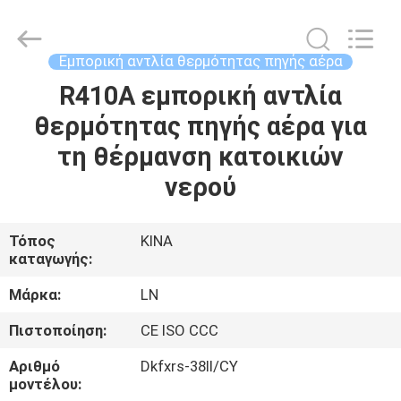
Technology
Co.,
Ltd..
All
Rights
Εμπορική αντλία θερμότητας πηγής αέρα
Reserved.
Developed
by
R410A εμπορική αντλία
ΣΠΊΤΙ
ECER
θερμότητας πηγής αέρα για
ΠΡΟΪΌΝΤΑ
τη θέρμανση κατοικιών
νερού
ΒΊΝΤΕΟ
Τόπος
ΚΙΝΑ
καταγωγής:
ΣΧΕΤΙΚΆ
ΜΕ
Μάρκα:
LN
ΕΜΆΣ
Πιστοποίηση:
CE ISO CCC
Αριθμό
Dkfxrs-38II/CY
ΕΠΙΣΚΕΨΉ
μοντέλου: