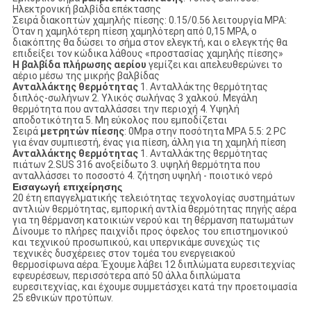
Ηλεκτρονική βαλβίδα επέκτασης
Σειρά διακοπτών χαμηλής πίεσης: 0.15/0.56 λειτουργία MPA:
Όταν η χαμηλότερη πίεση χαμηλότερη από 0,15 MPA, ο
διακόπτης θα δώσει το σήμα στον ελεγκτή, και ο ελεγκτής θα
επιδείξει τον κώδικα λάθους «προστασίας χαμηλής πίεσης»
Η βαλβίδα πλήρωσης αερίου
γεμίζει και απελευθερώνει το
αέριο μέσω της μικρής βαλβίδας
Ανταλλάκτης θερμότητας
1. Ανταλλάκτης θερμότητας
διπλός-σωλήνων 2. Υλικός σωλήνας 3 χαλκού. Μεγάλη
θερμότητα που ανταλλάσσει την περιοχή 4. Υψηλή
αποδοτικότητα 5. Μη εύκολος που εμποδίζεται
Σειρά
μετρητών πίεσης
: 0Mpa στην ποσότητα MPA 5.5: 2 PC
για έναν συμπιεστή, ένας για πίεση, άλλη για τη χαμηλή πίεση
Ανταλλάκτης θερμότητας
1. Ανταλλάκτης θερμότητας
πιάτων 2.SUS 316 ανοξείδωτο 3. υψηλή θερμότητα που
ανταλλάσσει το ποσοστό 4. ζήτηση υψηλή - ποιοτικό νερό
Εισαγωγή επιχείρησης
20 έτη επαγγελματικής τελειότητας τεχνολογίας συστημάτων
αντλιών θερμότητας, εμπορική αντλία θερμότητας πηγής αέρα
για τη θέρμανση κατοικιών νερού και τη θέρμανση πατωμάτων
Δίνουμε το πλήρες παιχνίδι προς όφελος του επιστημονικού
και τεχνικού προσωπικού, και υπερνικάμε συνεχώς τις
τεχνικές δυσχέρειες στον τομέα του ενεργειακού
θερμοσίφωνα αέρα. Έχουμε λάβει 12 διπλώματα ευρεσιτεχνίας
εφευρέσεων, περισσότερα από 50 άλλα διπλώματα
ευρεσιτεχνίας, και έχουμε συμμετάσχει κατά την προετοιμασία
25 εθνικών προτύπων.