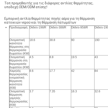
Τοπ προμηθευτής για τις διάφορες αντλίες θερμότητας,
υποδοχή OEM/ODM επίσης!
Εμπορική αντλία θερμότητας πηγής αέρα για τη θέρμανση
κατοικιών νερού και τη θέρμανση πατωμάτων
Προδιαγραφή.
Dkfxrs-19II/R
Dkfxrs-38II/R
Dkfxrs-95II/R
Dkfxrs-190
Ονομαστική
18.6
38.8
90
190
ικανότητα
θέρμανσης στη
θερμοκρασία
δωματίου (KW)
Ονομαστική
4.5
8.8
19.5
43
θέρμανση στη
θερμοκρασία
δωματίου (KW)
Χαμηλής
8.6
17.7
42
84
θερμοκρασίας
ονομαστική
θέρμανση
ικανότητα
(KW)
Ονομαστική
3.7
7.35
16.3
32.6
θέρμανση
χαμηλής
θερμοκρασίας
(KW)