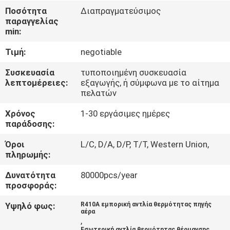
ΕΡΓΟΣΤΑΣΊΟΥ
Ποσότητα
Διαπραγματεύσιμος
παραγγελίας
min:
ΈΛΕΓΧΟΣ
Τιμή:
negotiable
ΠΟΙΌΤΗΤΑΣ
Συσκευασία
τυποποιημένη συσκευασία
λεπτομέρειες:
εξαγωγής, ή σύμφωνα με το αίτημα
ΕΠΙΚΟΙΝΩΝΉΣΤΕ
πελατών
ΜΑΖΊ
Χρόνος
1-30 εργάσιμες ημέρες
ΜΑΣ
παράδοσης:
Όροι
L/C, D/A, D/P, T/T, Western Union,
πληρωμής:
ΕΙΔΉΣΕΙΣ
Δυνατότητα
80000pcs/year
προσφοράς:
ΥΠΟΘΈΣΕΙΣ
Υψηλό φως:
R410A εμπορική αντλία θερμότητας πηγής
αέρα
ΖΗΤΉΣΤΕ
,
Εσωτερική αντλία θερμότητας θέρμανσης