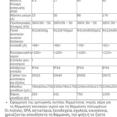
Μέγιστη
8.3
17
40
80
δύναμη
εισαγωγής
(KW)
Μέγιστο ρεύμα
15
30
88
176
(Α)
Προδιαγραφές
380V3N ~ 50
380V3N ~ 50
380V 3N ~ 50
380V 3N 
δύναμης (Hz)
Ποσό
R22/6500g
R22/6700gx2
R410A/8500gX2
R410A/85
ψυκτικών
ουσιών/
δαπανών
noisedb (Α)
<66>
<68>
<78>
<81>
ResistancekPa
<100>
<100>
<100>
<123>
νερού
Επίπεδο αντι-
Ι
κλονισμού
αδιάβροχο
IPX4
IPX4
IPX4
IPX4
επίπεδο
Caliber του
DN32
DN40
DN50
DN75
κολπίσκου
και έξοδος
Μέγεθος
780x820x1700
1550x780x1700
2206x1030x2170
2206x202
μονάδων (χιλ.)
Βάρος
263
431
750
1200
μονάδων (κλ)
Εφαρμογή της εμπορικής αντλίας θερμότητας πηγής αέρα για
τη θέρμανση κατοικιών νερού και τη θέρμανση πατωμάτων
Οι πισίνες, SPA, εστιατόρια, ξενοδοχεία, σχολεία, οικογένεια,
χρειάζονται οπουδήποτε τη θέρμανση, την ψύξη ή το ζεστό