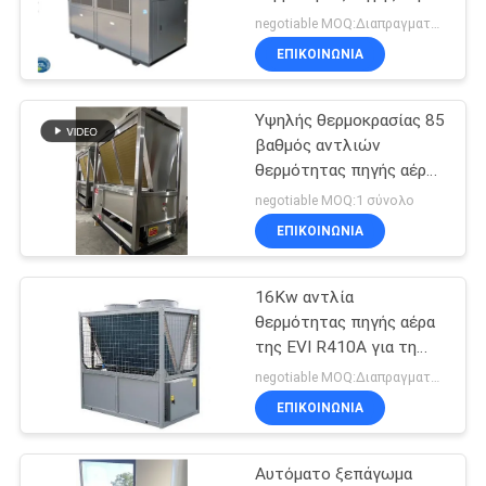
ΠΡΟΣΦΟΡΆ
ελέγχου μακροχρόνιας
negotiable MOQ:Διαπραγματεύσιμος
σειράς R410A
ΕΠΙΚΟΙΝΩΝΙΑ
SITEMAP
Υψηλής θερμοκρασίας 85
βαθμός αντλιών
ΠΟΛΙΤΙΚΉ
θερμότητας πηγής αέρα
ΑΠΟΡΡΉΤΟΥ
ζεστού νερού
negotiable MOQ:1 σύνολο
ανοξείδωτου R410A
ΕΠΙΚΟΙΝΩΝΙΑ
16Kw αντλία
θερμότητας πηγής αέρα
της EVI R410A για τη
θέρμανση σπιτιών
negotiable MOQ:Διαπραγματεύσιμος
ΕΠΙΚΟΙΝΩΝΙΑ
Αυτόματο ξεπάγωμα