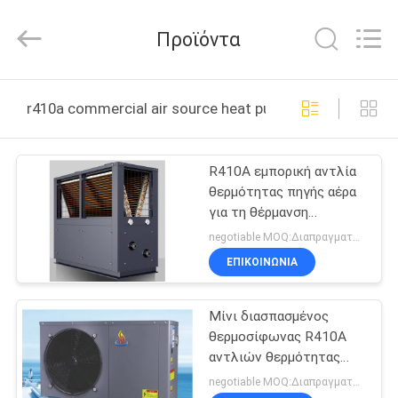
Saving
Technology
Co.,
Προϊόντα
Ltd..
All
Rights
Reserved.
Developed
ΣΠΊΤΙ
by
r410a commercial air source heat pump διαδικτυακή 
ECER
ΠΡΟΪΌΝΤΑ
R410A εμπορική αντλία
θερμότητας πηγής αέρα
ΒΊΝΤΕΟ
για τη θέρμανση
κατοικιών νερού
negotiable MOQ:Διαπραγματεύσιμος
ΣΧΕΤΙΚΆ
ΕΠΙΚΟΙΝΩΝΙΑ
ΜΕ
Μίνι διασπασμένος
ΕΜΆΣ
θερμοσίφωνας R410A
αντλιών θερμότητας
ΕΠΙΣΚΕΨΉ
πηγής αέρα
negotiable MOQ:Διαπραγματεύσιμος