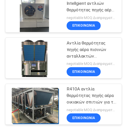
Intellgient αντλιών
θερμότητας πηγής αέρα
της EVI αναστροφέων
negotiable MOQ:Διαπραγματεύσιμος
R410a 18kw
ΕΠΙΚΟΙΝΩΝΙΑ
Αντλία θερμότητας
πηγής αέρα πισινών
ανταλλακτών
θερμότητας τιτανίου
negotiable MOQ:Διαπραγματεύσιμος
R410A
ΕΠΙΚΟΙΝΩΝΙΑ
R410A αντλία
θερμότητας πηγής αέρα
οικιακών σπιτιών για το
λουτρό
negotiable MOQ:Διαπραγματεύσιμος
ΕΠΙΚΟΙΝΩΝΙΑ