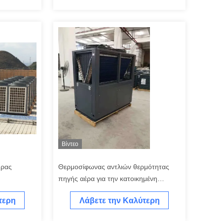
Τιμή
Βίντεο
ήρας
Θερμοσίφωνας αντλιών θερμότητας
πηγής αέρα για την κατοικημένη
ργειακής
θέρμανση
τερη
Λάβετε την Καλύτερη
ίων
Τιμή