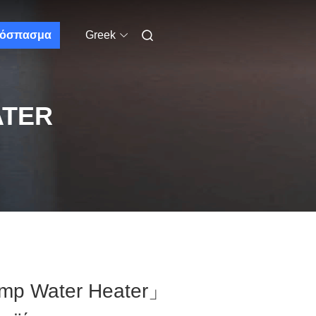
όσπασμα
Greek
ATER
mp Water Heater」