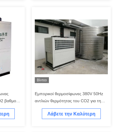
Βίντεο
ωνας
Εμπορικοί θερμοσίφωνες 380V 50Hz
O2 βαθμού
αντλιών θερμότητας του CO2 για τη
φέων
θέρμανση χώρου
τερη
Λάβετε την Καλύτερη
Τιμή