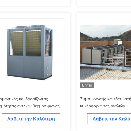
Τιμή
Τιμή
Βίντεο
ρμαντικός και δροσίζοντας
Συμπυκνωτής και εξατμιστ
ρμότητας αντλιών θερμοσίφωνας
κυκλοφορώντας αντλιών
γής αέρα κατοικίας χάλυβα
θερμοσιφώνων αντλιών ενε
Λάβετε την Καλύτερη
Λάβετε την Καλύ
vanized
θερμότητας αέρα ξενοδοχε
Τιμή
Τιμή