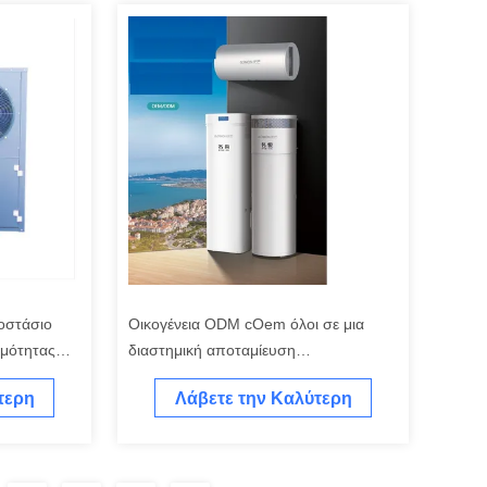
γοστάσιο
Οικογένεια ODM cOem όλοι σε μια
ρμότητας
διαστημική αποταμίευση
θερμοσιφώνων 80L 500L αντλιών
τερη
Λάβετε την Καλύτερη
θερμότητας
Τιμή