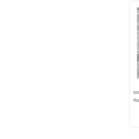
50
θε
θε
AS