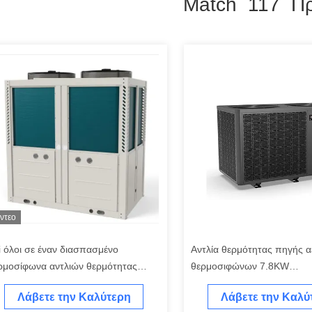
Match 117 Πρ
ίντεο
i όλοι σε έναν διασπασμένο
Αντλία θερμότητας πηγής 
ρμοσίφωνα αντλιών θερμότητας
θερμοσιφώνων 7.8KW
ρμοσιφώνων
αντλιών θερμότητας κτιρίου
Λάβετε την Καλύτερη
Λάβετε την Καλύ
W αντλιών θερμότητας
γραφείων εμπορική