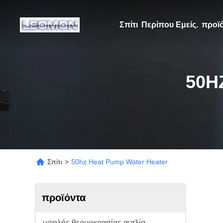
Σπίτι
Περίπου Εμείς.
προϊ
50H
Σπίτι
>
50hz Heat Pump Water Heater
προϊόντα
υψηλής θερμοκρασίας αντλία