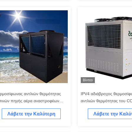
Βίντεο
ρμοσίφωνας αντλιών θερμότητας
IPV4 αδιάβροχος θερμοσίφ
σινών πηγής αέρα αναστροφέων
αντλιών θερμότητας του C
πορικός
με την τεχνολογία αναστρο
Λάβετε την Καλύτερη
Λάβετε την Καλύ
Τιμή
Τιμή