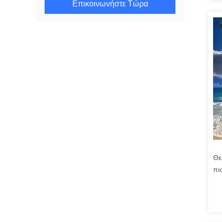
Επικοινωνήστε Τώρα
Θε
πι
εμ