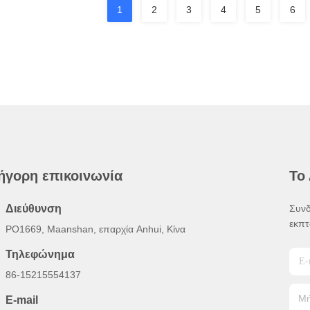
1
2
3
4
5
6
ήγορη επικοινωνία
Το
Διεύθυνση
Συνδ
εκπτ
PO1669, Maanshan, επαρχία Anhui, Κίνα
Τηλεφώνημα
86-15215554137
E-mail