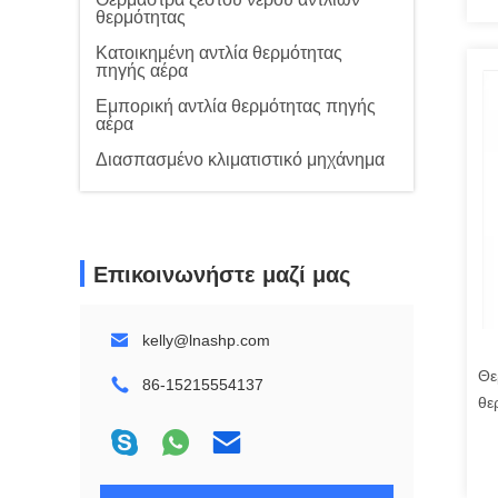
θερμότητας
Κατοικημένη αντλία θερμότητας
πηγής αέρα
Εμπορική αντλία θερμότητας πηγής
αέρα
Διασπασμένο κλιματιστικό μηχάνημα
Επικοινωνήστε μαζί μας
kelly@lnashp.com
Θε
86-15215554137
θε
πη
Ga