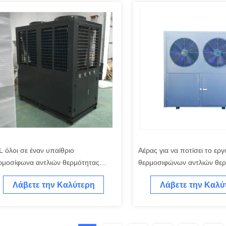
L όλοι σε έναν υπαίθριο
Αέρας για να ποτίσει το ερ
ρμοσίφωνα αντλιών θερμότητας
θερμοσιφώνων αντλιών θε
ρμοσιφώνων
πισινών
Λάβετε την Καλύτερη
Λάβετε την Καλύ
HP αντλιών θερμότητας
Τιμή
Τιμή