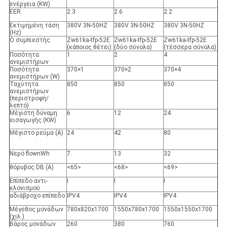
ενέργεια (KW)
EER
2.3
2.6
2.2
Εκτιμημένη τάση
380V 3N-50HZ
380V 3N-50HZ
380V 3N-50HZ
(Hz)
Ο συμπιεστής
Zw61ka-tfp-52E
Zw61ka-tfp-52E
Zw61ka-tfp-52E
(
κάποιος θέτει
)
(
δύο σύνολα
)
(
τέσσερα σύνολα
)
Ποσότητα
1
2
4
ανεμιστήρων
Ποσότητα
370×1
370×2
370×4
ανεμιστήρων (W)
Ταχύτητα
850
850
850
ανεμιστήρων
(περιστροφή/
λεπτό)
Μέγιστη δύναμη
6
12
24
εισαγωγής
(KW)
Μέγιστο ρεύμα
(Α)
24
42
80
Νερό flownWh
7
13
32
θόρυβος
DB (Α)
<65>
<68>
<69>
Επίπεδο αντι-
Ι
Ι
Ι
κλονισμού
αδιάβροχο επίπεδο
IPV4
IPV4
IPV4
Μέγεθος μονάδων
780x820x1700
1550x780x1700
1550x1550x1700
(χιλ.)
Βάρος μονάδων
260
380
760