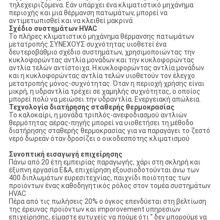
τηλεχειριζόμενα. Εάν υπάρχει ένα κλιματιστικό μηχάνημα
περιοχής και μια θέρμανση πατωμάτων, μπορεί να
αντιμετωπισθεί και να κλειθεί μακρινά
Σχέδιο συστημάτων HVAC
Το πλήρες κλιματιστικό μηχάνημα θέρμανσης πατωμάτων
μετατροπής ΣΥΝΕΧΟΥΣ συχνότητας υιοθετεί ένα
δευτεροβάθμιο σχέδιο συστημάτων, χρησιμοποιώντας την
κυκλοφορώντας αντλία μονάδων και την κυκλοφορώντας
αντλία τελών αντίστοιχα. Η κυκλοφορώντας αντλία μονάδων
και η κυκλοφορώντας αντλία τελών υιοθετούν τον έλεγχο
μετατροπής μόνος-συχνότητας. Όταν η περιοχή χρήσης είναι
μικρή, η υδραντλία τρέχει σε χαμηλής συχνότητας, ο οποίος
μπορεί πολύ να μειώσει την υδραντλία. Ενεργειακή απώλεια.
Τεχνολογία διατήρησης σταθερής θερμοκρασίας
Το καλοκαίρι, η μονάδα τριπλός-ανεφοδιασμού αντλιών
θερμότητας αέρας-πηγής μπορεί να υιοθετήσει τη μέθοδο
διατήρησης σταθερής θερμοκρασίας για να παραγάγει το ζεστό
νερό δωρεάν όταν δροσίζει ο οικοδεσπότης κλιματισμού
Συνοπτική εισαγωγή επιχείρησης
Πάνω από 20 έτη εμπειρίας παραγωγής, χάρι στη σκληρή και
έξυπνη εργασία Ε&Α, επιχείρηση εξουσιοδοτούνται άνω των
400 διπλωμάτων ευρεσιτεχνίας, παιχνίδι ποιότητας των
προϊόντων ένας καθοδηγητικός ρόλος στον τομέα συστημάτων
HVAC
Πέρα από τις πωλήσεις 20% ο όγκος επενδύεται στη βελτίωση
της έρευνας προϊόντων και imporovement υπηρεσιών
επιχείρησης, είμαστε ευτυχείς να πούμε ότι " δεν μπορούμε να