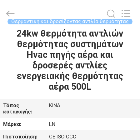
Energy
Saving
Technology
Co.,
Ltd..
Θερμαντική και δροσίζοντας αντλία θερμότητας
All
Rights
Reserved.
24kw θερμότητα αντλιών
ΣΠΊΤΙ
Developed
by
θερμότητας συστημάτων
ECER
ΠΡΟΪΌΝΤΑ
Hvac πηγής αέρα και
δροσερές αντλίες
ΒΊΝΤΕΟ
ενεργειακής θερμότητας
αέρα 500L
ΣΧΕΤΙΚΆ
ΜΕ
Τόπος
ΚΙΝΑ
καταγωγής:
ΕΜΆΣ
Μάρκα:
LN
ΕΠΙΣΚΕΨΉ
Πιστοποίηση:
CE ISO CCC