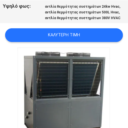
ΠΡΟΣΦΟΡΆ
Υψηλό φως:
,
αντλία θερμότητας συστημάτων 24kw Hvac
,
αντλία θερμότητας συστημάτων 500L Hvac
αντλία θερμότητας συστημάτων 380V HVAC
SITEMAP
ΚΑΛΎΤΕΡΗ ΤΙΜΉ
ΠΟΛΙΤΙΚΉ
ΑΠΟΡΡΉΤΟΥ