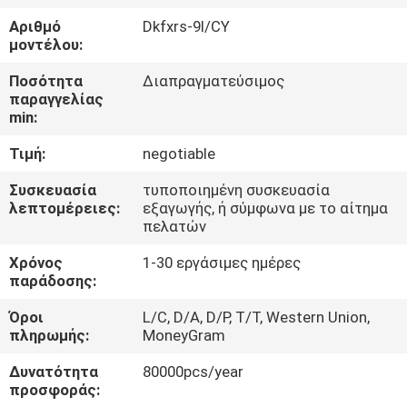
ΕΡΓΟΣΤΑΣΊΟΥ
Αριθμό
Dkfxrs-9I/CY
μοντέλου:
ΈΛΕΓΧΟΣ
Ποσότητα
Διαπραγματεύσιμος
ΠΟΙΌΤΗΤΑΣ
παραγγελίας
min:
Τιμή:
negotiable
ΕΠΙΚΟΙΝΩΝΉΣΤΕ
ΜΑΖΊ
Συσκευασία
τυποποιημένη συσκευασία
λεπτομέρειες:
εξαγωγής, ή σύμφωνα με το αίτημα
ΜΑΣ
πελατών
Χρόνος
1-30 εργάσιμες ημέρες
ΕΙΔΉΣΕΙΣ
παράδοσης:
Όροι
L/C, D/A, D/P, T/T, Western Union,
ΥΠΟΘΈΣΕΙΣ
πληρωμής:
MoneyGram
Δυνατότητα
80000pcs/year
προσφοράς:
ΖΗΤΉΣΤΕ