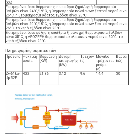
(κλ)
Εκτιμημένοι όροι θέρμανσης: η υπαίθρια ξηρά/υγρή θερμοκρασία
βολβών είναι 24°C/19°C, η θερμοκρασία κολπίσκων ζεστού νερού είναι
26°C, η θερμοκρασία ύδατος εξόδου είναι 28°C
Εκτιμημένοι όροι θέρμανσης: η υπαίθρια ξηρά/υγρή θερμοκρασία
βολβών είναι 20°C/15°C, η θερμοκρασία κολπίσκων ζεστού νερού είναι
26°C, το νερό εξόδου είναι 28°C
Εκτιμημένοι όροι ψύξης: η υπαίθρια ξηρά/υγρή θερμοκρασία βολβών
είναι 35°C, η ΔΡΟΣΕΡΉ θερμοκρασία κολπίσκων νερού είναι 30°C, το
νερό εξόδου είναι 28°C.
Πληροφορίες συμπιεστών
Πρότυπο
Ψυκτική
Θέρμανση
Δύναμη
Τρέχων
Μεγάλο
Βάρος
ουσία
(
KW)
εισαγωγής
(α)
τρέχοντας
(
κλ)
(
KW)
ρεύμα
(α)
Zw61ka-
R22
21.86
3.12
9.6
14.4
30
tfp-52E