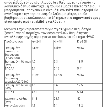
υποσχεθούμε ότι ο εξοπλισμός δεν θα σπάσει, τον οποίο το
λογισμικό δεν θα αποτύχει, ή που θα είμαστε πάντα τέλειοι. Τι
μπορούμε να υποσχεθούμε είναι ότι εάν κάτι πάει στραβά, θα
ανέλθουμε στην περίπτωση, θα λάβουμε μέτρα, και θα
βοηθήσουμε να επιλύσουμε το ζήτημα, και ο
σημαντικότερος
είναι εμείς πρέπει abilidty να λύσει!.
»
Μερικά τεχνικά paremeters για τη στιγμιαία θερμάστρα
ζεστού νερού παρείχαν τον αέρα αντλιών θερμότητας
ανταλλαγής πηγής αέρα για να ποτίσουν το σύστημα HVAC
Προδιαγραφή.
Kry-24II
Kry-48II
Kry-96II
Εκτιμημένη
24kw
48kw
96kw
ικανότητα
θέρμανσης
(A24/26oC)
Εκτιμημένη δύναμη
4.7
9.3
18.5
(KW)
ΣΠΟΛΑ
5.1
5.16
5.41
Εκτιμημένη
21kw
44 KW
90kw
θέρμανση
capacityA20/26oC
Εκτιμημένη δύναμη
4.5
8.6
17.5
(KW)
ΣΠΟΛΑ
4.66
5.11
5.14
Ικανότητα ψύξης
11.3
23.7
40
(KW)
Καταναλωμένη
4.9
9.1
18.2