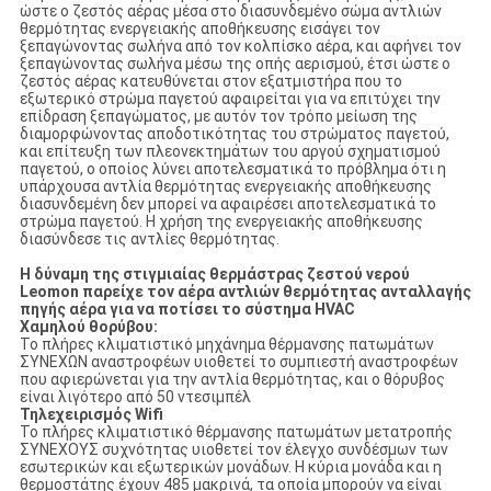
ώστε ο ζεστός αέρας μέσα στο διασυνδεμένο σώμα αντλιών
θερμότητας ενεργειακής αποθήκευσης εισάγει τον
ξεπαγώνοντας σωλήνα από τον κολπίσκο αέρα, και αφήνει τον
ξεπαγώνοντας σωλήνα μέσω της οπής αερισμού, έτσι ώστε ο
ζεστός αέρας κατευθύνεται στον εξατμιστήρα που το
εξωτερικό στρώμα παγετού αφαιρείται για να επιτύχει την
επίδραση ξεπαγώματος, με αυτόν τον τρόπο μείωση της
διαμορφώνοντας αποδοτικότητας του στρώματος παγετού,
και επίτευξη των πλεονεκτημάτων του αργού σχηματισμού
παγετού, ο οποίος λύνει αποτελεσματικά το πρόβλημα ότι η
υπάρχουσα αντλία θερμότητας ενεργειακής αποθήκευσης
διασυνδεμένη δεν μπορεί να αφαιρέσει αποτελεσματικά το
στρώμα παγετού. Η χρήση της ενεργειακής αποθήκευσης
διασύνδεσε τις αντλίες θερμότητας.
Η δύναμη της
στιγμιαίας θερμάστρας ζεστού νερού
Leomon
παρείχε τον αέρα αντλιών θερμότητας ανταλλαγής
πηγής αέρα για να ποτίσει το σύστημα HVAC
Χαμηλού θορύβου:
Το πλήρες κλιματιστικό μηχάνημα θέρμανσης πατωμάτων
ΣΥΝΕΧΩΝ αναστροφέων υιοθετεί το συμπιεστή αναστροφέων
που αφιερώνεται για την αντλία θερμότητας, και ο θόρυβος
είναι λιγότερο από 50 ντεσιμπέλ
Τηλεχειρισμός Wifi
Το πλήρες κλιματιστικό θέρμανσης πατωμάτων μετατροπής
ΣΥΝΕΧΟΥΣ συχνότητας υιοθετεί τον έλεγχο συνδέσμων των
εσωτερικών και εξωτερικών μονάδων. Η κύρια μονάδα και η
θερμοστάτης έχουν 485 μακρινά, τα οποία μπορούν να είναι