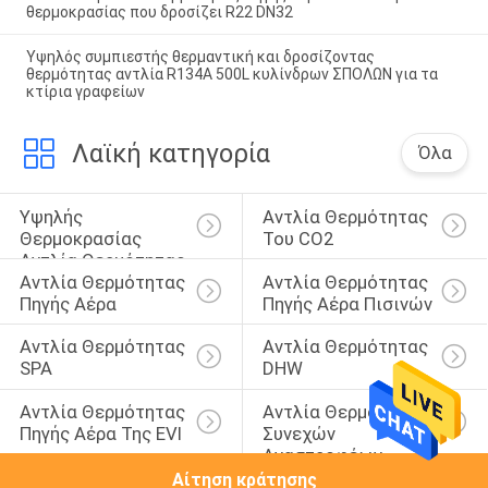
θερμοκρασίας που δροσίζει R22 DN32
Υψηλός συμπιεστής θερμαντική και δροσίζοντας
θερμότητας αντλία R134A 500L κυλίνδρων ΣΠΟΛΩΝ για τα
κτίρια γραφείων
Λαϊκή κατηγορία
Όλα
Υψηλής 
Αντλία Θερμότητας 
Θερμοκρασίας 
Του CO2
Αντλία Θερμότητας
Αντλία Θερμότητας 
Αντλία Θερμότητας 
Πηγής Αέρα
Πηγής Αέρα Πισινών
Αντλία Θερμότητας 
Αντλία Θερμότητας 
SPA
DHW
Αντλία Θερμότητας 
Αντλία Θερμότητας 
Πηγής Αέρα Της EVI
Συνεχών 
Αναστροφέων
Αίτηση κράτησης