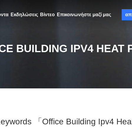
όντα
Εκδηλώσεις
Βίντεο
Επικοινωνήστε μαζί μας
απ
CE BUILDING IPV4 HEAT
eywords 「office Building Ipv4 H