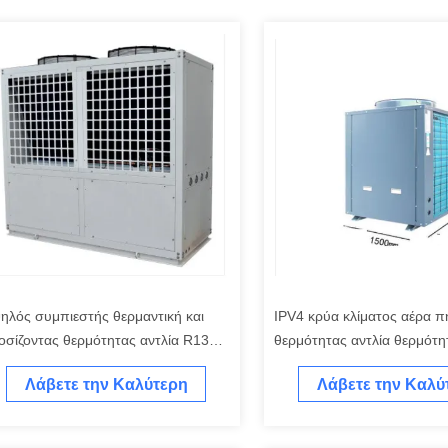
ηλός συμπιεστής θερμαντική και
IPV4 κρύα κλίματος αέρα π
οσίζοντας θερμότητας αντλία R134A
θερμότητας αντλία θερμότη
0L κυλίνδρων ΣΠΟΛΩΝ για τα κτίρια
μηχανών DHW αντλιών κατ
Λάβετε την Καλύτερη
Λάβετε την Καλύ
αφείων
8KW
Τιμή
Τιμή