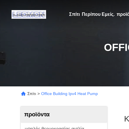
Σπίτι
Περίπου Εμείς.
προϊ
OFFI
Σπίτι
>
Office Building Ipv4 Heat Pump
προϊόντα
K
υψηλής θερμοκρασίας αντλία