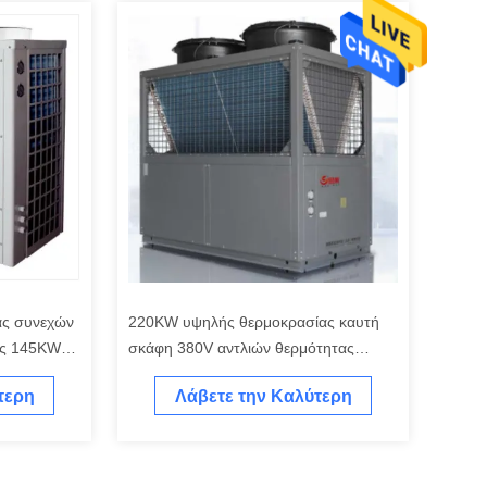
τας συνεχών
220KW υψηλής θερμοκρασίας καυτή
ης 145KW
σκάφη 380V αντλιών θερμότητας
πηγής αέρα
τερη
Λάβετε την Καλύτερη
Τιμή