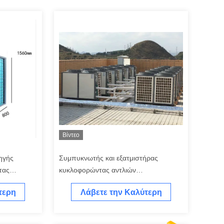
Βίντεο
ηγής
Συμπυκνωτής και εξατμιστήρας
τας
κυκλοφορώντας αντλιών
εψυγμένη
θερμοσιφώνων αντλιών ενεργειακής
τερη
Λάβετε την Καλύτερη
θερμότητας αέρα ξενοδοχείων
Τιμή