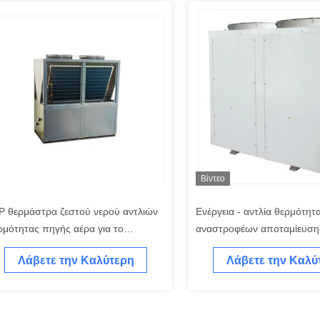
Βίντεο
P θερμάστρα ζεστού νερού αντλιών
Ενέργεια - αντλία θερμότη
ρμότητας πηγής αέρα για το
αναστροφέων αποταμίευσ
τιατόριο
για την πισίνα EER 2,4
Λάβετε την Καλύτερη
Λάβετε την Καλύ
Τιμή
Τιμή