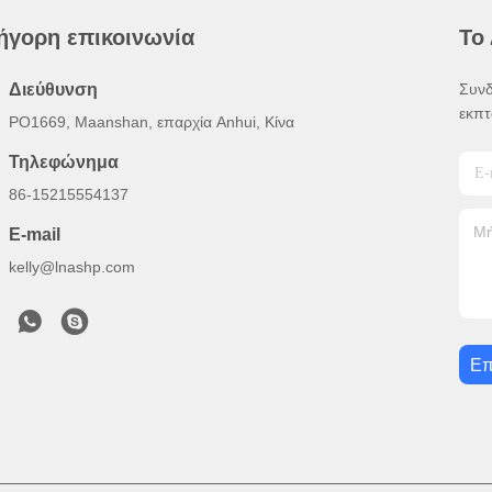
ήγορη επικοινωνία
Το
Διεύθυνση
Συνδ
εκπτ
PO1669, Maanshan, επαρχία Anhui, Κίνα
Τηλεφώνημα
86-15215554137
E-mail
kelly@lnashp.com
Επ