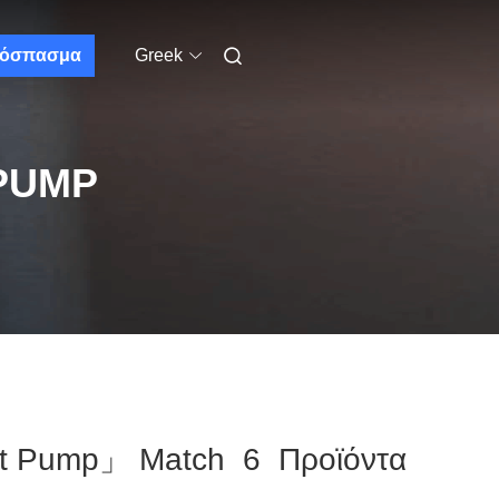
όσπασμα
Greek
 PUMP
eat Pump」 Match 6 Προϊόντα