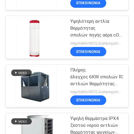
θερμότητας IPX4
ΕΡΓΟΣΤΑΣΊΟΥ
ΕΠΙΚΟΙΝΩΝΙΑ
Υψηλότερη αντλία
ΈΛΕΓΧΟΣ
θερμότητας
ΠΟΙΌΤΗΤΑΣ
σπολών πηγής αέρα cOem
με τη μονάδα σπειρών
negotiable MOQ:Διαπραγματεύσιμος
ανεμιστήρων
ΕΠΙΚΟΙΝΩΝΉΣΤΕ
ΕΠΙΚΟΙΝΩΝΙΑ
ΜΑΖΊ
Πλήρης
ΜΑΣ
έλεγχος 6KW σπολών R32 Wif
αντλιών θερμότητας
ΕΙΔΉΣΕΙΣ
πηγής αέρα
negotiable MOQ:Διαπραγματεύσιμος
ΕΠΙΚΟΙΝΩΝΙΑ
ΥΠΟΘΈΣΕΙΣ
Υψηλή θερμάστρα IPX4
ζεστού νερού αντλιών
ΖΗΤΉΣΤΕ
θερμότητας ψυγείων