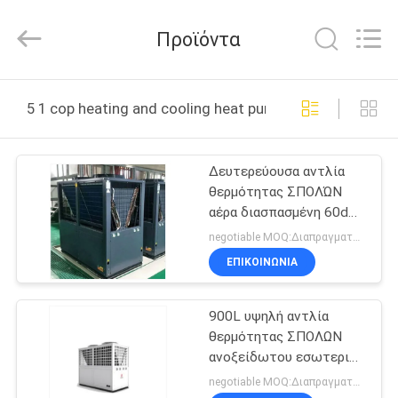
Saving
Technology
Co.,
Προϊόντα
Ltd..
All
Rights
Reserved.
Developed
ΣΠΊΤΙ
by
5 1 cop heating and cooling heat pump διαδικτυακή κ
ECER
ΠΡΟΪΌΝΤΑ
Δευτερεύουσα αντλία
θερμότητας ΣΠΟΛΏΝ
ΒΊΝΤΕΟ
αέρα διασπασμένη 60dbA
υψηλή εύκαμπτο DN25
negotiable MOQ:Διαπραγματεύσιμος
ΣΧΕΤΙΚΆ
ΕΠΙΚΟΙΝΩΝΙΑ
ΜΕ
900L υψηλή αντλία
ΕΜΆΣ
θερμότητας ΣΠΟΛΩΝ
ανοξείδωτου εσωτερική
ΕΠΙΣΚΕΨΉ
όλοι σε μια αντλία
negotiable MOQ:Διαπραγματεύσιμος