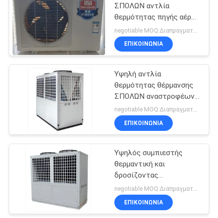
ΣΠΟΛΩΝ αντλία
θερμότητας πηγής αέρα
πισινών EER 2,3 Evi
negotiable MOQ:Διαπραγματεύσιμος
ΕΠΙΚΟΙΝΩΝΙΑ
Υψηλή αντλία
θερμότητας θέρμανσης
ΣΠΟΛΏΝ αναστροφέων
εναλλασσόμενου
negotiable MOQ:Διαπραγματεύσιμος
ρεύματος για τη
ΕΠΙΚΟΙΝΩΝΙΑ
θέρμανση και την ψύξη
του σπιτιού R744
Υψηλός συμπιεστής
θερμαντική και
δροσίζοντας
θερμότητας αντλία
negotiable MOQ:Διαπραγματεύσιμος
R134A 500L κυλίνδρων
ΕΠΙΚΟΙΝΩΝΙΑ
ΣΠΟΛΩΝ για τα κτίρια