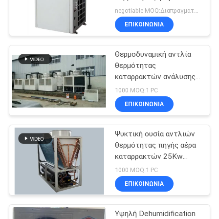
ΠΡΟΣΦΟΡΆ
νερού σπολών 90KW
negotiable MOQ:Διαπραγματεύσιμος
ΕΠΙΚΟΙΝΩΝΙΑ
SITEMAP
Θερμοδυναμική αντλία
θερμότητας
ΠΟΛΙΤΙΚΉ
καταρρακτών ανάλυσης
ΑΠΟΡΡΉΤΟΥ
στο υψηλής
1000 MOQ:1 PC
θερμοκρασίας σύστημα
ΕΠΙΚΟΙΝΩΝΙΑ
θέρμανσης 225Kw
Ψυκτική ουσία αντλιών
θερμότητας πηγής αέρα
καταρρακτών 25Kw
R410A ζεστό νερό 90
1000 MOQ:1 PC
βαθμού
ΕΠΙΚΟΙΝΩΝΙΑ
Υψηλή Dehumidification