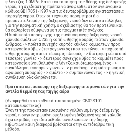
φλάντζες 1.0MPa. Κατά τακτοποίηση της θέσης της δεξαμενής
νερού, τη σχεδιαστής πρέπει να αναφερθεί στον υγειονομικό
κώδικα GB17051-1997 για τις δευτεροβάθμιες εγκαταστάσεις
παροχής νερού. Όταν οι τεχνικός παράμετροι ή ο
προσανατολισμός της δεξαμενής νερού δεν είναι κατάλληλες
για την πραγματική χρήση, ο σχεδιαστής θα τον προτείνει και
θα καθορίσει σύμφωνα με τις πραγματικές ανάγκες.
Η διαδικασία παραγωγής της συνδυασμένης δεξαμενής νερού
χάλυβα σμάλτων: Q235 η κοπή ώθησης κουράς πιάτων χάλυβα
άνθρακα - > πρώτα συνεχής κυρτός κύκλος κομματιών προς
κατεργασία κύβων (τετραγωνικός) που τεντώνει - > περικοπή
ώθησης κουράς και οι τέσσερις πλευρές - > διάτρηση κάτω από
τέσσερις γωνίες - > δεύτερος συνεχής κύβος το κομμάτι προς
κατεργασία είναι βαλμένη φλάντζα και διαμορφωμένος - >
συγκόλληση τεσσάρων γωνιών - > punching - > αμμόστρωση και
αφαίρεση σκουριάς - > σμάλτο - > συμπυκνώνοντας - > η γενική
συνέλευση ολοκληρώνεται.
Πρότυπα κατασκευής της δεξαμενής απομονωτών για την
αντλία θερμότητας πηγής αέρα
(Αναφερθείτε στο εθνικό τυποποιημένο GB02S101
κατασκευαστικός)
Έναντι της προκατασκευασμένης γαλβανισμένης δεξαμενής
νερού, η συγκεντρωμένη σμαλτωμένη δεξαμενή νερού χάλυβα
έχει ακριβώς την ίδια μέθοδο συνελεύσεων της δομής
κιβωτίων, και η διαφορά βρίσκεται στην αντιδιαβρωτική
μέθοδο.