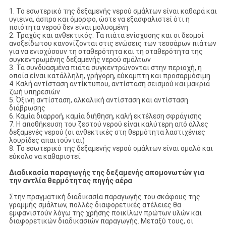
1. Το εσωτερικό της δεξαμενής νερού σμάλτων είναι καθαρά και
υγιεινά, άσπρο και όμορφο, ώστε να εξασφαλιστεί ότι η
ποιότητα νερού δεν είναι μολυσμένη
2. Τραχύς και ανθεκτικός. Τα πιάτα ενίσχυσης και οι δεσμοί
ανοξείδωτου κανονίζονται στις ενώσεις των τεσσάρων πιάτων
για να ενισχύσουν τη σταθερότητα και τη σταθερότητα της
συγκεντρωμένης δεξαμενής νερού σμάλτων
3. Τα συνδυασμένα πιάτα συγκεντρώνονται στην περιοχή, η
οποία είναι κατάλληλη, γρήγορη, εύκαμπτη και προσαρμόσιμη
4. Καλή αντίσταση αντίκτυπου, αντίσταση σεισμού και μακριά
ζωή υπηρεσιών
5. Όξινη αντίσταση, αλκαλική αντίσταση και αντίσταση
διάβρωσης
6. Καμία διαρροή, καμία διήθηση, καλή εκτέλεση σφράγισης
7. Η αποθήκευση του ζεστού νερού είναι καλύτερη από άλλες
δεξαμενές νερού (οι ανθεκτικές στη θερμότητα λαστιχένιες
λουρίδες απαιτούνται)
8. Το εσωτερικό της δεξαμενής νερού σμάλτων είναι ομαλό και
εύκολο να καθαριστεί.
Διαδικασία παραγωγής της δεξαμενής απομονωτών για
την αντλία θερμότητας πηγής αέρα
Στην πραγματική διαδικασία παραγωγής του σκάφους της
γραμμής σμάλτων, πολλές διαφορετικές ατέλειες θα
εμφανιστούν λόγω της χρήσης ποικίλων πρώτων υλών και
διαφορετικών διαδικασιών παραγωγής. Μεταξύ τους, οι