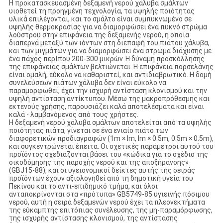
Η προκατασκευασμένη δεξαμενή νερού χάλυβα σμάλτων
υιοθετεί τη προηγμένη τεχνολογία, τα υψηλής ποιότητας
υλικά επιλέγονται, και το σμάλτο είναι συμπυκνωμένο σε
υψηλής θερμοκρασίας για να διαμορφώσει ένα πυκνό στρώμα
λούστρου στην επιφάνεια της δεξαμενής νερού, η οποία
διαπερνά μεταξύ των ιόντων στη διεπαφή του πιάτου χάλυβα,
και των μιγμάτων για να διαμορφώσει ένα στρώμα διάχυσης με
ένα πάχος περίπου 200-300 μικρών. Η δύναμη προσκόλλησης
της επιφάνειας σμάλτων βελτιώνεται. Η επιφάνεια πορσελάνης
είναι ομαλή, εύκολο να καθαριστεί, και αντιδιαβρωτικό. Η δομή
συνελεύσεων πιάτων χάλυβα δεν είναι εύκολο να
παραμορφωθεί, έχει την ισχυρή αντίσταση κλονισμού και την
υψηλή αντίσταση αντίκτυπου. Μέσω της μακροπρόθεσμης και
εκτενούς χρήσης, παρουσιάζει καλά αποτελέσματα και είναι
καλά - λαμβανόμενος από τους χρήστες.
Η δεξαμενή νερού χάλυβα σμάλτων αποτελείται από τα υψηλής
ποιότητας πιάτα, γίνεται σε ένα ενιαίο πιάτο των
διαφορετικών προδιαγραφών (1m × lm, lm × 0.5m, 0.5m × 0.5m),
και συγκεντρώνεται έπειτα. Οι σχετικές παράμετροι αυτού του
προϊόντος σχεδιάζονται βάσει του «κώδικα για το σχέδιο της
οικοδόμησης της παροχής νερού και της αποξήρανσης»
(GBJ15-88), και οι υγειονομικοί δείκτες αυτής της σειράς
προϊόντων έχουν αξιολογηθεί από τη δημοτική υγεία του
Πεκίνου και το αντι-επιδημικό τμήμα, και όλοι
ανταποκρίνονται στα «πρότυπα» GB5749-85 υγιεινής πόσιμου
νερού, αυτή η σειρά δεξαμενών νερού έχει τα πλεονεκτήματα
της εύκαμπτης επιτόπιας συνέλευσης, της μη-παραμόρφωσης,
της ισχυρής αντίστασης κλονισμού, της αντίστασης