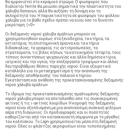
θα εμφανιστεί στο κεραμικό στρώμα. Ο φώσφορος που
διαλύεται ferrite θα μειώσει σημαντικά την πλαστικότητα του
χάλυβα δαπανών, αλλά θα αυξήσει τη δύναμη και τη
σκληρότητά του. Η περιεκτικότητα σε φώσφορο του φύλλου
χάλυβα για το βαθύ σχέδιο πρέπει να είναι όσο το δυνατόν
μικρότερη. (<0>
Οι δεξαμενές νερού χάλυβα σμάλτων μπορούν να
χρησιμοποιηθούν ευρέως στα ξενοδοχεία, τα κτήρια, τα
εστιατόρια, τη επιστημονική έρευνα και τα κτήρια
διδασκαλίας, τα γραφεία, τις αντιπροσωπείες, τα
στρατεύματα, τις βίλες κήπων, τα κατοικημένα τέταρτα, τους
τόπους συναντήσεως ψυχαγωγίας και άλλα δημόσια κτίρια,
ιατρικός και την υγεία, την επεξεργασία τροφίμων και άλλες
δευτεροβάθμιες θέσεις παροχής νερού. Είναι εξαιρετικά
κατάλληλο για το μετασχηματισμό ή την ανανέωση της
δεξαμενής αποθήκευσης του παλαιού κτηρίου.
Εγκατάσταση και ανάθεση της προκατασκευασμένης δεξαμενής
νερού χάλυβα σμάλτων
Το ίδρυμα της προκατασκευασμένης σμαλτωμένης δεξαμενής
νερού χάλυβα μπορεί να αποτελεσθεί από τις συγκεκριμένες
ακτίνες ή τις ι-ακτίνες λουρίδων. Η κορυφή της δεξαμενής
νερού είναι εξοπλισμένη με μια αναπνεύσιμη συσκευή φίλτρων
αέρα στη διαγώνιος. Οι προδιαγραφές και οι ποσότητες
καθορίζονται από τον κατασκευαστή σύμφωνα με το μέγεθος
του κολπίσκου. Το Lajin χρησιμοποιείται μέσα στη δεξαμενή
νερού. Όλες οι φλάντζες ακροφυσίων είναι τυποποιημένες