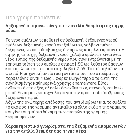
Περιγραφή προϊόντων
Δεξαμενή απομονωτών για την αντλία θερμότητας πηγής
αέρα
Το νερό σμάλτων τοποθετεί σε δεξαμενή, δεξαμενές νερού
σμάλτων, δεξαμενές νερού ανοξείδωτου, γαλβανισμένες
δεξαμενές νερού, αδιάβροχες δεξαμενές και άλλα προϊόντα. Η
υψηλής αντοχής δεξαμενή νερού χάλυβα σμάλτων είναι ένας
νέος τύπος της δεξαμενής νερού που συγκεντρώνεται με τη
χρησιμοποίηση του σμάλτου σειράς HSC ως λούστρο βάσεων
και τοπ λούστρο στο πιάτο χάλυβα δ2-δ5. Τα πιάτα βάζονται
φωτιά. Η μηχανική αντίσταση αντίκτυπου του στρώματος
πορσελάνης είναι 4 έως 5 φορές υψηλότερο από αυτή της
συνηθισμένης καθημερινά-χρήσης enamelware. Είναι
ανθεκτικό στα οξέα, αλκαλικός-ανθεκτικό, στεγανό, και leak-
proof. Είναι μια νέα τεχνολογία για την προστασία διάβρωσης
δεξαμενών νερού.
Λόγω της ανώτερης απόδοσής του αντιδιαβρωτικά, το σμάλτο
το σκάφος της γραμμής αντικαθιστά άλλα σκάφη της γραμμής
και γίνεται η κύρια δύναμη των σκαφών της γραμμής
θερμοσιφώνων.
Χαρακτηριστικά γνωρίσματα της δεξαμενής απομονωτών
για την αντλία θερμότητας πηγής αέρα