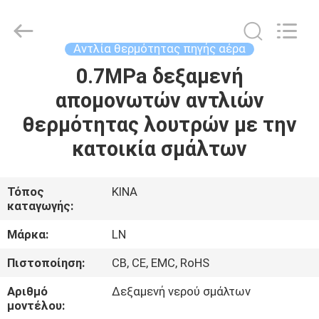
Saving
Technology
Co.,
Ltd..
All
Αντλία θερμότητας πηγής αέρα
Rights
Reserved.
0.7MPa δεξαμενή
ΣΠΊΤΙ
Developed
by
ECER
απομονωτών αντλιών
ΠΡΟΪΌΝΤΑ
θερμότητας λουτρών με την
κατοικία σμάλτων
ΒΊΝΤΕΟ
Τόπος
ΚΙΝΑ
καταγωγής:
ΣΧΕΤΙΚΆ
ΜΕ
Μάρκα:
LN
ΕΜΆΣ
Πιστοποίηση:
CB, CE, EMC, RoHS
Αριθμό
Δεξαμενή νερού σμάλτων
ΕΠΙΣΚΕΨΉ
μοντέλου: