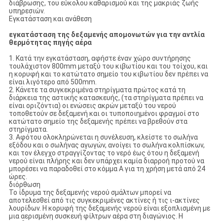
διάβρωσης, του εύκολου καθαρισμού και της μακριάς ζωής
υπηρεσιών.
Εγκατάσταση και ανάθεση
εγκατάσταση της δεξαμενής απομονωτών για την αντλία
θερμότητας πηγής αέρα
1. Κατά την εγκατάσταση, αφήστε έναν χώρο συντήρησης
τουλάχιστον 800mm μεταξύ του κιβωτίου και του τοίχου, και
η κορυφή και το κατώτατο σημείο του κιβωτίου δεν πρέπει να
είναι λιγότερο από 500mm.
2. Κάνετε τα συγκεκριμένα στηρίγματα πρώτος κατά τη
διάρκεια της αστικής κατασκευής, (τα στηρίγματα πρέπει να
είναι οριζόντια) οι ενώσεις ακρών μεταξύ του νερού
τοποθετούν σε δεξαμενή και οι τυποποιημένοι φραγμοί στο
κατώτατο σημείο της δεξαμενής πρέπει να βρεθούν στα
στηρίγματα.
3. Αφότου ολοκληρώνεται η συνέλευση, κλείστε το σωλήνα
εξόδου και ο σωλήνας αγωγών, ανοίγει το σωλήνα κολπίσκων,
και τον έλεγχο στραγγίζοντας το νερό έως ότου η δεξαμενή
νερού είναι πλήρης και δεν υπάρχει καμία διαρροή προτού να
μπορέσει να παραδοθεί στο κόμμα Α για τη χρήση μετά από 24
ώρες.
διόρθωση
Το ίδρυμα της δεξαμενής νερού σμάλτων μπορεί να
αποτελεσθεί από τις συγκεκριμένες ακτίνες ή τις ι-ακτίνες
λουρίδων. Η κορυφή της δεξαμενής νερού είναι εξοπλισμένη με
μια αερισμένη συσκευή φίλτρων αέρα στη διαγώνιος. Η