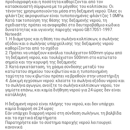
προδιαγραφή και η ποσότητα καθορίζονται από τον
κατασκευαστή σύμφωνα με το μέγεθος του κολπίσκου. Οι
τένοντες χρησιμοποιούνται μέσα στη δεξαμενή νερού. Όλες οι
φλάντζες ακροφυσίων είναι τυποποιημένες φλάντζες 1.0MPa.
Κατά τακτοποίηση της θέσης της δεξαμενής νερού, τη
σχεδιαστής πρέπει να αναφερθεί στο δευτεροβάθμιο κώδικα
δυνατότητας και υγιεινής παροχής νερού GB17051-1997.
Noteedit
1. Η διάμετρος και η θέση του σωλήνα κολπίσκων, ο σωλήνας
εξόδου και ο σωλήνας υπερχείλισης της δεξαμενής νερού
καθορίζονται από το σχέδιο
2. Πρέπει να υπάρξουν κανάλια τουλάχιστον 600mm γύρω από
τη δεξαμενή νερού, και τουλάχιστον 500mm στο κατώτατο
σημείο και την κορυφή της δεξαμενής
3. Κατά εγκατάσταση, τη χάσμα σύνδεσης μεταξύ του
κατώτατου σημείου του κιβωτίου και η τυποποιημένη
ταχύτητα του κιβωτίου πρέπει να βρεθούν στην υποστήριξη
4. Δοκιμή εγχύσεων νερού: κλείστε το σωλήνα εξόδου νερού και
το σωλήνα αγωγών, ανοίξτε το σωλήνα κολπίσκων νερού, τον
γεμίστε επάνω, και καμία διήθηση νερού για 24 ώρες δεν είναι
κατάλληλη
Η δεξαμενή νερού είναι πλήρης του νερού, και δεν υπάρχει
καμία διαρροή σε 24 ώρες
Εάν υπάρχει διαρροή νερού στη σύνδεση σωλήνων, τη βαλβίδα
και τα σχετικά εξαρτήματα
Παρατηρήστε εάν το σύστημα παροχής νερού λειτουργεί
κανονικά