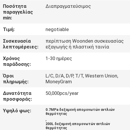
ΕΡΓΟΣΤΑΣΊΟΥ
Ποσότητα
Διαπραγματεύσιμος
παραγγελίας
min:
ΈΛΕΓΧΟΣ
Τιμή:
negotiable
ΠΟΙΌΤΗΤΑΣ
Συσκευασία
περίπτωση Woonden συσκευασίας
λεπτομέρειες:
εξαγωγής ή πλαστική ταινία
ΕΠΙΚΟΙΝΩΝΉΣΤΕ
Χρόνος
1-30 ημέρες
ΜΑΖΊ
παράδοσης:
ΜΑΣ
Όροι
L/C, D/A, D/P, T/T, Western Union,
πληρωμής:
MoneyGram
ΕΙΔΉΣΕΙΣ
Δυνατότητα
50,000pcs/year
προσφοράς:
ΥΠΟΘΈΣΕΙΣ
Υψηλό φως:
0.7MPa δεξαμενή απομονωτών αντλιών
θερμότητας
,
ΖΗΤΉΣΤΕ
200L δεξαμενή απομονωτών αντλιών
θερμότητας