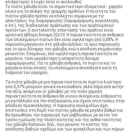
επιδρύτερες πτυχές είναι οι ακόλουθες:
Το πιάτο χάλυβα είναι το σημαντικότερο εξαιρετικά - χαμηλό
υλικό για τα σκάφη της γραμμής σμάλτων. Η ποιότητα του
πιάτου χάλυβα πρέπει να επιλεχτεί σύμφωνα με τις
απαιτήσεις της διαμόρφωσης (παραμόρφωση, συγκόλληση,
κ.λπ.), της διαδικασίας σμάλτωσης και των σμαλτωμένων
προϊόντων. Ο συντελεστής επέκτασης του σμάλτου είναι
αρνητική έβδομη δύναμη 32x10. Η περιεκτικότητα σε άνθρακα
των επιλεγμένων πιάτων δεν είναι υψηλότερη από 0,08%. Η
παρουσία μαγγάνιου στο χάλυβα αυξάνει το όριο παραγωγής
και το όριο δύναμης του χάλυβα, ενώ η απόδοση επιμήκυνσης
μειώνεται. Επομένως, όσο υψηλότερη η περιεκτικότητα σε
μαγγάνιο, τόσο μεγαλύτερη η απαραίτητη δύναμη
παραμόρφωσης. Για το χάλυβα άνθρακα, το πυρίτιο και το
μαγγάνιο είναι επίσης τα υπολείμματα deoxidizers κατά τη
διάρκεια του οσμηρού.
Τα πιάτα χάλυβα με μια περιεκτικότητα σε πυρίτιο λιγότερο
από 0,37% μπορούν γενικά να κοιλαθούν, αλλά πέρα από αυτήν
την αξία, ακόμη και οι χάλυβες με την πολύ χαμηλή
περιεκτικότητα σε άνθρακα θα γίνουν σκληρό και εύθραυστο,
μη κατάλληλο για την επεξεργασία, και έχουν επιπτώσεις στην
απόδοση προσκόλλησης. Η παρουσία σουλφιδίων έχει
επιπτώσεις στη δομή του πιάτου χάλυβα σε μεγάλο βαθμό και
θα προωθήσει την παραγωγή των ραβδώσεων, με αυτόν τον
τρόπο η μείωση της πλαστικότητας και της ανθεκτικότητας
του χάλυβα δαπανών, δηλ., που μειώνει το κόστος της
απόδοσης βαθιών σχεδίων, και των φυσαλίδων και των πόρων