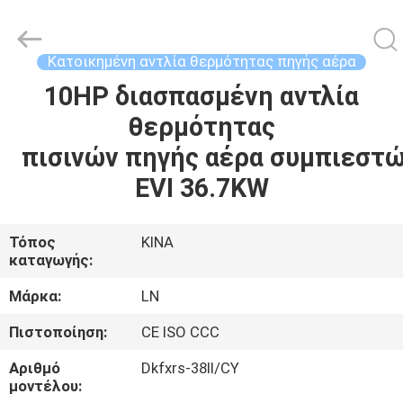
Energy
Saving
Technology
Co.,
Ltd..
Κατοικημένη αντλία θερμότητας πηγής αέρα
All
Rights
Reserved.
10HP διασπασμένη αντλία
ΣΠΊΤΙ
Developed
by
θερμότητας
ECER
ΠΡΟΪΌΝΤΑ
πισινών πηγής αέρα συμπιεστώ
EVI 36.7KW
ΒΊΝΤΕΟ
Τόπος
ΚΙΝΑ
καταγωγής:
ΣΧΕΤΙΚΆ
ΜΕ
Μάρκα:
LN
ΕΜΆΣ
Πιστοποίηση:
CE ISO CCC
Αριθμό
Dkfxrs-38II/CY
ΕΠΙΣΚΕΨΉ
μοντέλου: