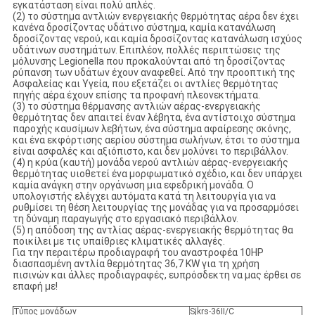
εγκατάσταση είναι πολύ απλές.
(2) το σύστημα αντλιών ενεργειακής θερμότητας αέρα δεν έχει
κανένα δροσίζοντας υδάτινο σύστημα, καμία κατανάλωση
δροσίζοντας νερού, και καμία δροσίζοντας κατανάλωση ισχύος
υδάτινων συστημάτων. Επιπλέον, πολλές περιπτώσεις της
μόλυνσης Legionella που προκαλούνται από τη δροσίζοντας
ρύπανση των υδάτων έχουν αναφεθεί. Από την προοπτική της
Ασφαλείας και Υγεία, που εξετάζει οι αντλίες θερμότητας
πηγής αέρα έχουν επίσης τα προφανή πλεονεκτήματα.
(3) το σύστημα θέρμανσης αντλιών αέρας-ενεργειακής
θερμότητας δεν απαιτεί έναν λέβητα, ένα αντίστοιχο σύστημα
παροχής καυσίμων λεβήτων, ένα σύστημα αφαίρεσης σκόνης,
και ένα εκφόρτισης αερίου σύστημα σωλήνων, έτσι το σύστημα
είναι ασφαλές και αξιόπιστο, και δεν μολύνει το περιβάλλον.
(4) η κρύα (καυτή) μονάδα νερού αντλιών αέρας-ενεργειακής
θερμότητας υιοθετεί ένα μορφωματικό σχέδιο, και δεν υπάρχει
καμία ανάγκη στην οργάνωση μια εφεδρική μονάδα. Ο
υπολογιστής ελέγχει αυτόματα κατά τη λειτουργία για να
ρυθμίσει τη θέση λειτουργίας της μονάδας για να προσαρμόσει
τη δύναμη παραγωγής στο εργασιακό περιβάλλον.
(5) η απόδοση της αντλίας αέρας-ενεργειακής θερμότητας θα
ποικίλει με τις υπαίθριες κλιματικές αλλαγές.
Για την περαιτέρω προδιαγραφή του αναστροφέα 10HP
διασπασμένη αντλία θερμότητας 36,7 KW για τη χρήση
πισινών και άλλες προδιαγραφές, ευπρόσδεκτη να μας έρθει σε
επαφή με!
Τύπος μονάδων
Sjkrs-36II/C