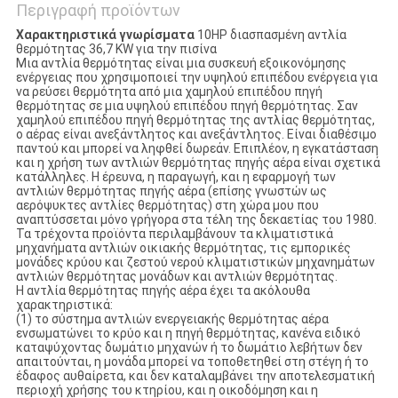
Περιγραφή προϊόντων
Χαρακτηριστικά γνωρίσματα
10HP διασπασμένη αντλία
θερμότητας 36,7 KW για την πισίνα
Μια αντλία θερμότητας είναι μια συσκευή εξοικονόμησης
ενέργειας που χρησιμοποιεί την υψηλού επιπέδου ενέργεια για
να ρεύσει θερμότητα από μια χαμηλού επιπέδου πηγή
θερμότητας σε μια υψηλού επιπέδου πηγή θερμότητας. Σαν
χαμηλού επιπέδου πηγή θερμότητας της αντλίας θερμότητας,
ο αέρας είναι ανεξάντλητος και ανεξάντλητος. Είναι διαθέσιμο
παντού και μπορεί να ληφθεί δωρεάν. Επιπλέον, η εγκατάσταση
και η χρήση των αντλιών θερμότητας πηγής αέρα είναι σχετικά
κατάλληλες. Η έρευνα, η παραγωγή, και η εφαρμογή των
αντλιών θερμότητας πηγής αέρα (επίσης γνωστών ως
αερόψυκτες αντλίες θερμότητας) στη χώρα μου που
αναπτύσσεται μόνο γρήγορα στα τέλη της δεκαετίας του 1980.
Τα τρέχοντα προϊόντα περιλαμβάνουν τα κλιματιστικά
μηχανήματα αντλιών οικιακής θερμότητας, τις εμπορικές
μονάδες κρύου και ζεστού νερού κλιματιστικών μηχανημάτων
αντλιών θερμότητας μονάδων και αντλιών θερμότητας.
Η αντλία θερμότητας πηγής αέρα έχει τα ακόλουθα
χαρακτηριστικά:
(1) το σύστημα αντλιών ενεργειακής θερμότητας αέρα
ενσωματώνει το κρύο και η πηγή θερμότητας, κανένα ειδικό
καταψύχοντας δωμάτιο μηχανών ή το δωμάτιο λεβήτων δεν
απαιτούνται, η μονάδα μπορεί να τοποθετηθεί στη στέγη ή το
έδαφος αυθαίρετα, και δεν καταλαμβάνει την αποτελεσματική
περιοχή χρήσης του κτηρίου, και η οικοδόμηση και η