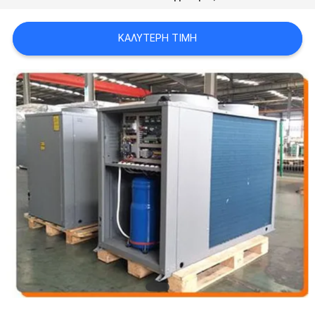
ΠΡΟΣΦΟΡΆ
ΚΑΛΎΤΕΡΗ ΤΙΜΉ
SITEMAP
ΠΟΛΙΤΙΚΉ
ΑΠΟΡΡΉΤΟΥ