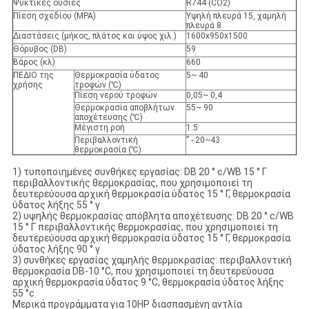
Ψυκτικές ουσίες
R744 (CO2)
Πίεση σχεδίου (MPA)
Υψηλή πλευρά 15, χαμηλή
πλευρά 8
Διαστάσεις (μήκος, πλάτος και ύψος χιλ.)
1600x950x1500
Θόρυβος (DB)
59
Βάρος (κλ)
660
ΠΕΔΙΟ της
Θερμοκρασία ύδατος
5~ 40
χρήσης
τροφών (℃)
Πίεση νερού τροφών
0,05~ 0,4
Θερμοκρασία αποβλήτων
55~ 90
αποχέτευσης (℃)
Μέγιστη ροή
1.5
Περιβαλλοντική
” - 20~43
θερμοκρασία (℃)
1) τυποποιημένες συνθήκες εργασίας: DB 20 ° c/WB 15 ° Γ
περιβαλλοντικής θερμοκρασίας, που χρησιμοποιεί τη
δευτερεύουσα αρχική θερμοκρασία ύδατος 15 ° Γ, θερμοκρασία
ύδατος λήξης 55 ° γ
2) υψηλής θερμοκρασίας απόβλητα αποχέτευσης: DB 20 ° c/WB
15 ° Γ περιβαλλοντικής θερμοκρασίας, που χρησιμοποιεί τη
δευτερεύουσα αρχική θερμοκρασία ύδατος 15 ° Γ, θερμοκρασία
ύδατος λήξης 90 ° γ
3) συνθήκες εργασίας χαμηλής θερμοκρασίας: περιβαλλοντική
θερμοκρασία DB-10 °C, που χρησιμοποιεί τη δευτερεύουσα
αρχική θερμοκρασία ύδατος 9 °C, θερμοκρασία ύδατος λήξης
55 °c
Μερικά προγράμματα για 10HP διασπασμένη αντλία