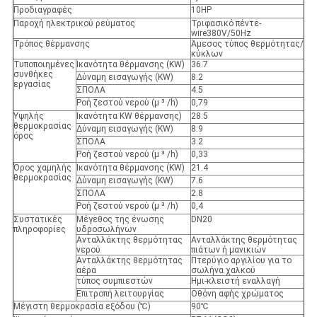
Προδιαγραφές
10HP
Παροχή ηλεκτρικού ρεύματος
Τριφασικό πέντε-
wire380V/50Hz
Τρόπος θέρμανσης
Άμεσος τύπος θερμότητας/
κύκλων
Τυποποιημένες
Ικανότητα θέρμανσης (KW)
36.7
συνθήκες
Δύναμη εισαγωγής (KW)
8.2
εργασίας
ΣΠΟΛΑ
4.5
Ροή ζεστού νερού (μ ³ /h)
0,79
Υψηλής
Ικανότητα KW θέρμανσης)
28.5
θερμοκρασίας
Δύναμη εισαγωγής (KW)
8.9
όρος
ΣΠΟΛΑ
3.2
Ροή ζεστού νερού (μ ³ /h)
0,33
Όρος χαμηλής
Ικανότητα θέρμανσης (KW)
21.4
θερμοκρασίας
Δύναμη εισαγωγής (KW)
7.6
ΣΠΟΛΑ
2.8
Ροή ζεστού νερού (μ ³ /h)
0,4
Συστατικές
Μέγεθος της ένωσης
DN20
πληροφορίες
υδροσωλήνων
Ανταλλάκτης θερμότητας
Ανταλλάκτης θερμότητας
νερού
πιάτων ή μανικιών
Ανταλλάκτης θερμότητας
Πτερύγιο αργιλίου για το
αέρα
σωλήνα χαλκού
τύπος συμπιεστών
Ημι-κλειστή εναλλαγή
Επιτροπή λειτουργίας
Οθόνη αφής χρώματος
Μέγιστη θερμοκρασία εξόδου (℃)
90℃