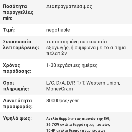
ΕΡΓΟΣΤΑΣΊΟΥ
Ποσότητα
Διαπραγματεύσιμος
παραγγελίας
min:
ΈΛΕΓΧΟΣ
Τιμή:
negotiable
ΠΟΙΌΤΗΤΑΣ
Συσκευασία
τυποποιημένη συσκευασία
λεπτομέρειες:
εξαγωγής, ή σύμφωνα με το αίτημα
ΕΠΙΚΟΙΝΩΝΉΣΤΕ
πελατών
ΜΑΖΊ
Χρόνος
1-30 εργάσιμες ημέρες
ΜΑΣ
παράδοσης:
Όροι
L/C, D/A, D/P, T/T, Western Union,
πληρωμής:
MoneyGram
ΕΙΔΉΣΕΙΣ
Δυνατότητα
80000pcs/year
προσφοράς:
ΥΠΟΘΈΣΕΙΣ
Υψηλό φως:
,
Αντλία θερμότητας πισινών της EVI
,
36.7KW αντλία θερμότητας πισινών
ΖΗΤΉΣΤΕ
10HP αντλία θερμότητας πισινών