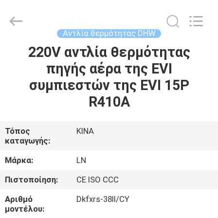
Saving
Technology
Co.,
Ltd..
All
Αντλία θερμότητας DHW
Rights
Reserved.
220V αντλία θερμότητας
ΣΠΊΤΙ
Developed
by
ECER
πηγής αέρα της EVI
ΠΡΟΪΌΝΤΑ
συμπιεστών της EVI 15P
R410A
ΒΊΝΤΕΟ
Τόπος
ΚΙΝΑ
καταγωγής:
ΣΧΕΤΙΚΆ
ΜΕ
Μάρκα:
LN
ΕΜΆΣ
Πιστοποίηση:
CE ISO CCC
Αριθμό
Dkfxrs-38II/CY
ΕΠΙΣΚΕΨΉ
μοντέλου: