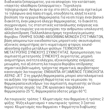
διαδικασία ξεπαγώματος, για να αποφύγει την κατάσταση
«παγετός-ελεύθερου ξεπαγώματος». Τεχνολογία
τηλεχειρισμού: Ακόμα κι αν όχι στο σπίτι, αλλά και σχετικά με
το τηλέφωνο ανά πάσα στιγμή, οπουδήποτε, ελέγξτε κατά
βούληση την εγχώρια θερμοκρασία. Για να επιτύχει έναν βασικό
διακόπτη, έναν μακρινό έλεγχο θερμοκρασίας, το διακόπτη
συγχρονισμού, τις στατιστικές κατανάλωσης ενέργειας και
άλλες λειτουργίες για να ενισχύσει την ανθρώπου-υπολογιστή
αλληλεπίδραση. Πολλαπλάσια ήρεμη τεχνολογία μείωσης
θορύβου: ΠΛΗΡΗΣ SOUND-ABSORBING ΜΟΝΩΣΗ ΣΥΣΤΗΜΑΤΩΝ,
βάση απομονωτών οικοδεσποτών, μπροστινός-σκουπισμένος
αξονικός ανεμιστήρας αντι-κυματισμού φτερών, sound-
absorbing σχέδιο μετάλλων φύλλων. ΤΕΧΝΟΛΟΓΙΑ
ΜΕΤΑΤΡΟΠΗΣ ΣΥΝΕΧΟΥΣ ΣΥΧΝΟΤΗΤΑΣ: Χρησιμοποίηση του
συμπιεστή μετατροπής ΣΥΝΕΧΟΥΣ συχνότητας, μηχανή
ανεμιστήρων, ενότητα ελέγχου, εξοικονόμησης ενέργειας
μειωμένη, πιό αξιόπιστη λειτουργία θορύβου επίδρασης
σημαντικά βελτιωμένη, τρέχοντας σημαντικά, ακριβέστερος
κανονισμός λειτουργίας. ΕΝΘΑΛΠΊΑ-ΑΥΞΑΜΈΝΟΣ ΤΕΧΝΟΛΟΓΊΑ
ΑΈΡΑΣ-JET: Στη χαμηλή θερμοκρασία, μπορεί αποτελεσματικά
να αυξήσει την παραγωγή θερμότητας και να μειώσει τη
θερμοκρασία κυλίνδρων του συμπιεστή, συμπιεστής αντλιών
θερμότητας σειράς της ZW, εργασιακό περιβάλλον
θερμοκρασία-25 °C, θερμοκρασία ύδατος μέχρι 60 °C.
Λειτουργικός τρόπος 1. Κλιματισμός που θερμαίνει ή τρόπος 2
ψύξης. Ψύξη κλιματισμού + εσωτερικός τρόπος 3 ζεστού
νερού. Κλιματισμός που θερμαίνει + θερμότητα διαβίωσης: