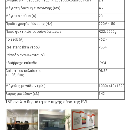
Ονομαστική θέρμανση χαμηλής θερμοκρασίας (KW)
2.1
Μέγιστη δύναμη εισαγωγής (KW)
4.2
Μέγιστο ρεύμα (Α)
23
Προδιαγραφές δύναμης (Hz)
220V ~ 50
Ποσό ψυκτικών ουσιών/δαπανών
R22/5600g
noisedb (Α)
<62>
ResistancekPa νερού
<55>
Επίπεδο αντι-κλονισμού
Ι
αδιάβροχο επίπεδο
IPX4
Caliber του κολπίσκου
DN32
και έξοδος
Μέγεθος μονάδων (χιλ.)
1030x410x1390
Βάρος μονάδων (κλ)
142
15P αντλία θερμότητας πηγής αέρα της EVI,