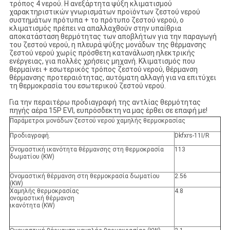
τρόπος 4 νερού. Η ανεξάρτητα ψύξη κλιματισμού
χαρακτηριστικών γνωρισμάτων προϊόντων ζεστού νερού
συστημάτων πρότυπα + το πρότυπο ζεστού νερού, ο
κλιματισμός πρέπει να απαλλαχθούν στην υπαίθρια
αποκατάσταση θερμότητας των αποβλήτων για την παραγωγή
του ζεστού νερού, η πλευρά ψύξης μονάδων της θέρμανσης
ζεστού νερού χωρίς πρόσθετη κατανάλωση ηλεκτρικής
ενέργειας, για πολλές χρήσεις μηχανή. Κλιματισμός που
θερμαίνει + εσωτερικός τρόπος ζεστού νερού, θέρμανση
θέρμανσης προτεραιότητας, αυτόματη αλλαγή για να επιτύχει
τη θερμοκρασία του εσωτερικού ζεστού νερού.
Για την περαιτέρω προδιαγραφή της αντλίας θερμότητας
πηγής αέρα 15P EVI, ευπρόσδεκτη να μας έρθει σε επαφή με!
Παράμετροι μονάδων ζεστού νερού χαμηλής θερμοκρασίας
Προδιαγραφή.
Dkfxrs-11I/R
Ονομαστική ικανότητα θέρμανσης στη θερμοκρασία
113
δωματίου (KW)
Ονομαστική θέρμανση στη θερμοκρασία δωματίου
2.56
(KW)
Χαμηλής θερμοκρασίας
4.8
ονομαστική θέρμανση
ικανότητα (KW)