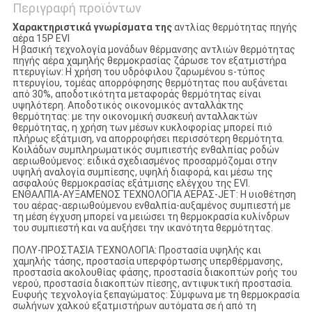
Περιγραφή προϊόντων
Χαρακτηριστικά γνωρίσματα της
αντλίας θερμότητας πηγής
αέρα 15P EVI
Η βασική τεχνολογία μονάδων θέρμανσης αντλιών θερμότητας
πηγής αέρα χαμηλής θερμοκρασίας ζάρωσε τον εξατμιστήρα
πτερυγίων: Η χρήση του υδρόφιλου ζαρωμένου s-τύπος
πτερυγίου, τομέας απορρόφησης θερμότητας που αυξάνεται
από 30%, αποδοτικότητα μεταφοράς θερμότητας είναι
υψηλότερη. Αποδοτικός οικονομικός ανταλλάκτης
θερμότητας: με την οικονομική συσκευή ανταλλακτών
θερμότητας, η χρήση των μέσων κυκλοφορίας μπορεί πιό
πλήρως εξάτμιση, να απορροφήσει περισσότερη θερμότητα.
Κοιλάδων συμπληρωματικός συμπιεστής ενθαλπίας ροδών
αεριωθούμενος: ειδικά σχεδιασμένος προσαρμόζομαι στην
υψηλή αναλογία συμπίεσης, υψηλή διαφορά, και μέσω της
ασφαλούς θερμοκρασίας εξάτμισης ελέγχου της EVI.
ΕΝΘΑΛΠΊΑ-ΑΥΞΑΜΈΝΟΣ ΤΕΧΝΟΛΟΓΊΑ ΑΈΡΑΣ-JET: Η υιοθέτηση
του αέρας-αεριωθούμενου ενθαλπία-αυξαμένος συμπιεστή με
τη μέση έγχυση μπορεί να μειώσει τη θερμοκρασία κυλίνδρων
του συμπιεστή και να αυξήσει την ικανότητα θερμότητας.
ΠΟΛΥ-ΠΡΟΣΤΑΣΙΑ ΤΕΧΝΟΛΟΓΙΑ: Προστασία υψηλής και
χαμηλής τάσης, προστασία υπερφόρτωσης υπερθέρμανσης,
προστασία ακολουθίας φάσης, προστασία διακοπτών ροής του
νερού, προστασία διακοπτών πίεσης, αντιψυκτική προστασία.
Ευφυής τεχνολογία ξεπαγώματος: Σύμφωνα με τη θερμοκρασία
σωλήνων χαλκού εξατμιστήρων αυτόματα σε ή από τη