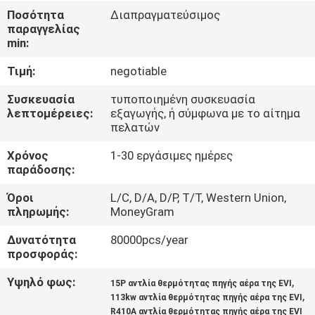
ΕΡΓΟΣΤΑΣΊΟΥ
Ποσότητα
Διαπραγματεύσιμος
παραγγελίας
min:
ΈΛΕΓΧΟΣ
Τιμή:
negotiable
ΠΟΙΌΤΗΤΑΣ
Συσκευασία
τυποποιημένη συσκευασία
λεπτομέρειες:
εξαγωγής, ή σύμφωνα με το αίτημα
ΕΠΙΚΟΙΝΩΝΉΣΤΕ
πελατών
ΜΑΖΊ
Χρόνος
1-30 εργάσιμες ημέρες
ΜΑΣ
παράδοσης:
Όροι
L/C, D/A, D/P, T/T, Western Union,
πληρωμής:
MoneyGram
ΕΙΔΉΣΕΙΣ
Δυνατότητα
80000pcs/year
προσφοράς:
ΥΠΟΘΈΣΕΙΣ
Υψηλό φως:
,
15P αντλία θερμότητας πηγής αέρα της EVI
,
113kw αντλία θερμότητας πηγής αέρα της EVI
ΖΗΤΉΣΤΕ
R410A αντλία θερμότητας πηγής αέρα της EVI