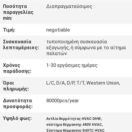
ΕΡΓΟΣΤΑΣΊΟΥ
Ποσότητα
Διαπραγματεύσιμος
παραγγελίας
min:
ΈΛΕΓΧΟΣ
Τιμή:
negotiable
ΠΟΙΌΤΗΤΑΣ
Συσκευασία
τυποποιημένη συσκευασία
λεπτομέρειες:
εξαγωγής, ή σύμφωνα με το αίτημα
ΕΠΙΚΟΙΝΩΝΉΣΤΕ
πελατών
ΜΑΖΊ
Χρόνος
1-30 εργάσιμες ημέρες
ΜΑΣ
παράδοσης:
Όροι
L/C, D/A, D/P, T/T, Western Union,
πληρωμής:
ΕΙΔΉΣΕΙΣ
Δυνατότητα
80000pcs/year
προσφοράς:
ΥΠΟΘΈΣΕΙΣ
Υψηλό φως:
,
Αντλία θερμότητας HVAC DHW
,
σύστημα θέρμανσης 480V HVAC
ΖΗΤΉΣΤΕ
Σύστημα θέρμανσης R407C HVAC