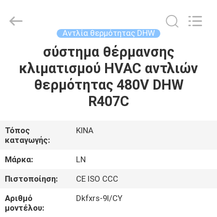
Energy
Saving
Technology
Co.,
Ltd..
Αντλία θερμότητας DHW
All
Rights
Reserved.
σύστημα θέρμανσης
ΣΠΊΤΙ
Developed
by
κλιματισμού HVAC αντλιών
ECER
ΠΡΟΪΌΝΤΑ
θερμότητας 480V DHW
R407C
ΒΊΝΤΕΟ
Τόπος
ΚΙΝΑ
καταγωγής:
ΣΧΕΤΙΚΆ
ΜΕ
Μάρκα:
LN
ΕΜΆΣ
Πιστοποίηση:
CE ISO CCC
Αριθμό
Dkfxrs-9I/CY
ΕΠΙΣΚΕΨΉ
μοντέλου: