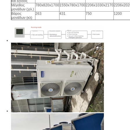
και έξοδος
Μέγεθος
780x820x1700
1550x780x1700
2206x1030x2170
2206x202
μονάδων (χιλ.)
Βάρος
263
431
750
1200
μονάδων (κλ)