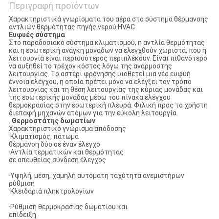
Περιγραφή προϊόντων
Χαρακτηριστικά γνωρίσματα του αέρα στο σύστημα θέρμανσης
αντλιών θερμότητας πηγής νερού HVAC
Ευφυές σύστημα
Στο παραδοσιακό σύστημα κλιματισμού, η αντλία θερμότητας
και η εσωτερική ανάγκη μονάδων να ελεγχθούν χωριστά, που η
λειτουργία είναι περισσότερος περιπλέκουν. Είναι πιθανότερο
να αυξηθεί το τρέχον κόστος λόγω της ανάρμοστης
λειτουργίας. Το αστέρι φρόνησης υιοθετεί μια νέα ευφυή
έννοια ελέγχου, η οποία πρέπει μόνο να ελέγξει τον τρόπο
λειτουργίας και τη θέση λειτουργίας της κύριας μονάδας και
της εσωτερικής μονάδας μέσω του πίνακα ελέγχου
θερμοκρασίας στην εσωτερική πλευρά. Φιλική προς το χρήστη
διεπαφή μηχανών ατόμων για την εύκολη λειτουργία.
.
Θερμοστάτης δωματίων
Χαρακτηριστικό γνώρισμα απόδοσης
·Κλιματισμός, πάτωμα
θέρμανση δύο σε έναν έλεγχο
·Αντλία τερματικών και θερμότητας
σε απευθείας σύνδεση έλεγχος
·Υψηλή, μέση, χαμηλή αυτόματη ταχύτητα ανεμιστήρων
ρύθμιση
·Κλειδαριά πληκτρολογίων
·Ρύθμιση θερμοκρασίας δωματίου και
επίδειξη