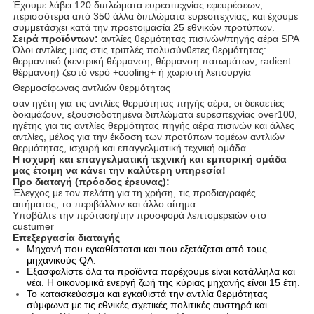
Έχουμε λάβει 120 διπλώματα ευρεσιτεχνίας εφευρέσεων,
περισσότερα από 350 άλλα διπλώματα ευρεσιτεχνίας, και έχουμε
συμμετάσχει κατά την προετοιμασία 25 εθνικών προτύπων.
Σειρά προϊόντων:
αντλίες θερμότητας πισινών/πηγής αέρα SPA
Όλοι αντλίες μιας στις τριπλές πολυσύνθετες θερμότητας:
θερμαντικό (κεντρική θέρμανση, θέρμανση πατωμάτων, radient
θέρμανση) ζεστό νερό +cooling+ ή χωριστή λειτουργία
Θερμοσίφωνας αντλιών θερμότητας
σαν ηγέτη για τις αντλίες θερμότητας πηγής αέρα, οι δεκαετίες
δοκιμάζουν, εξουσιοδοτημένα διπλώματα ευρεσιτεχνίας over100,
ηγέτης για τις αντλίες θερμότητας πηγής αέρα πισινών και άλλες
αντλίες, μέλος για την έκδοση των προτύπων τομέων αντλιών
θερμότητας, ισχυρή και επαγγελματική τεχνική ομάδα
Η ισχυρή και επαγγελματική τεχνική και εμπορική ομάδα
μας έτοιμη να κάνει την καλύτερη υπηρεσία!
Προ διαταγή (πρόοδος έρευνας):
Έλεγχος με τον πελάτη για τη χρήση, τις προδιαγραφές
αιτήματος, το περιβάλλον και άλλο αίτημα
Υποβάλτε την πρόταση/την προσφορά λεπτομερειών στο
custumer
Επεξεργασία διαταγής
Μηχανή που εγκαθίσταται και που εξετάζεται από τους
μηχανικούς QA.
Εξασφαλίστε όλα τα προϊόντα παρέχουμε είναι κατάλληλα και
νέα. Η οικονομικά ενεργή ζωή της κύριας μηχανής είναι 15 έτη.
Το κατασκεύασμα και εγκαθιστά την αντλία θερμότητας
σύμφωνα με τις εθνικές σχετικές πολιτικές αυστηρά και