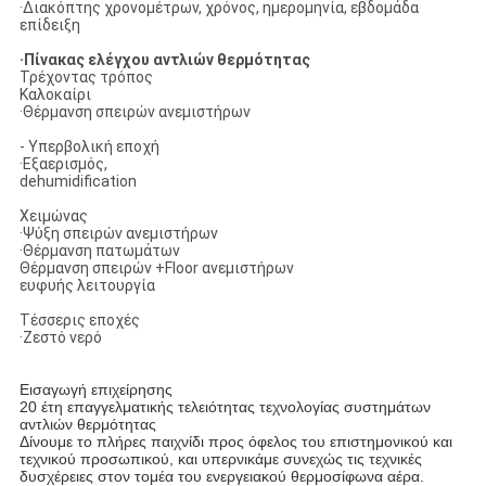
·Διακόπτης χρονομέτρων, χρόνος, ημερομηνία, εβδομάδα
επίδειξη
·Πίνακας ελέγχου αντλιών θερμότητας
Τρέχοντας τρόπος
Καλοκαίρι
·Θέρμανση σπειρών ανεμιστήρων
- Υπερβολική εποχή
·Εξαερισμός,
dehumidification
Χειμώνας
·Ψύξη σπειρών ανεμιστήρων
·Θέρμανση πατωμάτων
Θέρμανση σπειρών +Floor ανεμιστήρων
ευφυής λειτουργία
Τέσσερις εποχές
·Ζεστό νερό
Εισαγωγή επιχείρησης
20 έτη επαγγελματικής τελειότητας τεχνολογίας συστημάτων
αντλιών θερμότητας
Δίνουμε το πλήρες παιχνίδι προς όφελος του επιστημονικού και
τεχνικού προσωπικού, και υπερνικάμε συνεχώς τις τεχνικές
δυσχέρειες στον τομέα του ενεργειακού θερμοσίφωνα αέρα.