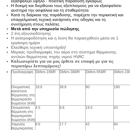
εξασφαλίζει υψηλό - ποιοτική παράδοση εγκαίρως.
Η δοκιμή και διορθώνει τους εξοπλισμούς για να εξασφαλίσει
αυστηρά την ασφάλεια και τη σταθερότητα.
Κατά τη διάρκεια της παράδοσης, παρέχετε την περιεκτική και
επαγγελματική τεχνική κατάρτιση στις οδηγίες και τη
συντήρηση στους πελάτες
Μετά από την υπηρεσία πώλησης
2 έτη εξουσιοδότησης
Η ανατροφοδότηση και η λύση θα παρασχεθούν μέσα σε 1
εργάσιμη ημέρα
Ελεύθερη τεχνική υποστήριξη!
Μερικές προδιαγραφές του αέρα στο σύστημα θέρμανσης
αντλιών θερμότητας πηγής νερού HVAC
Καλωσορίστε για να μας έρθετε σε επαφή με για τις
περαιτέρω λεπτομέρειες!
Προδιαγραφή.
Dkfxrs-19II/R
Dkfxrs-38II/R
Dkfxrs-95II/R
Dkfxrs-190
Ονομαστική
18.6
38.8
90
190
ικανότητα
θέρμανσης στη
θερμοκρασία
δωματίου (KW)
Ονομαστική
4.5
8.8
19.5
43
θέρμανση στη
θερμοκρασία
δωματίου (KW)
Χαμηλής
8.6
17.7
42
84
θερμοκρασίας