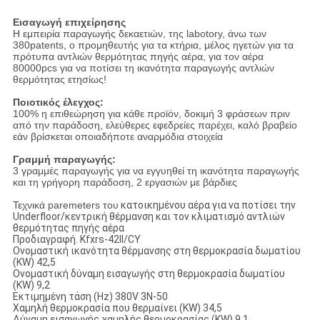
Εισαγωγή επιχείρησης
Η εμπειρία παραγωγής δεκαετιών, της labotory, άνω των
380patents, ο προμηθευτής για τα κτήρια, μέλος ηγετών για τα
πρότυπα αντλιών θερμότητας πηγής αέρα, για τον αέρα
80000pcs για να ποτίσει τη ικανότητα παραγωγής αντλιών
θερμότητας ετησίως!
Ποιοτικός έλεγχος:
100% η επιθεώρηση για κάθε προϊόν, δοκιμή 3 φράσεων πριν
από την παράδοση, ελεύθερες εφεδρείες παρέχει, καλό βραβείο
εάν βρίσκεται οποιαδήποτε αναρμόδια στοιχεία
Γραμμή παραγωγής:
3 γραμμές παραγωγής για να εγγυηθεί τη ικανότητα παραγωγής
και τη γρήγορη παράδοση, 2 εργασιών με βάρδιες
Τεχνικά paremeters του
κατοικημένου αέρα για να ποτίσει την
Underfloor/κεντρική θέρμανση και τον κλιματισμό αντλιών
θερμότητας πηγής αέρα
Προδιαγραφή.
Kfxrs-42II/CY
Ονομαστική ικανότητα θέρμανσης στη θερμοκρασία δωματίου
(KW)
42,5
Ονομαστική δύναμη εισαγωγής στη θερμοκρασία δωματίου
(KW)
9,2
Εκτιμημένη τάση (Hz)
380V 3N-50
Χαμηλή θερμοκρασία που θερμαίνει (KW)
34,5
Δύναμη εισαγωγής χαμηλής θερμοκρασίας (KW)
9,1