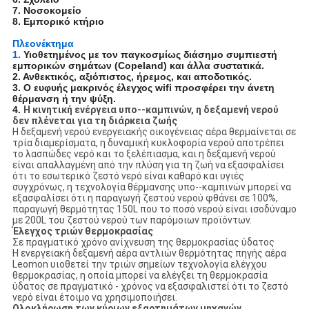
7. Νοσοκομείο
8. Εμπορικό κτήριο
Πλεονέκτημα
1.
Υιοθετημένος με τον παγκοσμίως διάσημο συμπιεστή
εμπορικών σημάτων (Copeland) και άλλα συστατικά.
2. Ανθεκτικός, αξιόπιστος, ήρεμος, και αποδοτικός.
3. Ο ευφυής μακρινός έλεγχος wifi προσφέρει την άνετη
θέρμανση ή την ψύξη.
4.
Η κινητική ενέργεια υπο--καμπινών, η δεξαμενή νερού
δεν πλένεται για τη διάρκεια ζωής
Η δεξαμενή νερού ενεργειακής οικογένειας αέρα θερμαίνεται σε
τρία διαμερίσματα, η δυναμική κυκλοφορία νερού αποτρέπει
το λασπώδες νερό και το ξελέπιασμα, και η δεξαμενή νερού
είναι απαλλαγμένη από την πλύση για τη ζωή να εξασφαλίσει
ότι το εσωτερικό ζεστό νερό είναι καθαρό και υγιές
συγχρόνως, η τεχνολογία θέρμανσης υπο--καμπινών μπορεί να
εξασφαλίσει ότι η παραγωγή ζεστού νερού φθάνει σε 100%,
παραγωγή θερμότητας 150L που το ποσό νερού είναι ισοδύναμο
με 200L του ζεστού νερού των παρόμοιων προϊόντων.
Έλεγχος τριών θερμοκρασίας
Σε πραγματικό χρόνο ανίχνευση της θερμοκρασίας ύδατος
Η ενεργειακή δεξαμενή αέρα αντλιών θερμότητας πηγής αέρα
Leomon υιοθετεί την τριών σημείων τεχνολογία ελέγχου
θερμοκρασίας, η οποία μπορεί να ελέγξει τη θερμοκρασία
ύδατος σε πραγματικό - χρόνος να εξασφαλιστεί ότι το ζεστό
νερό είναι έτοιμο να χρησιμοποιήσει.
Ολοκλήρωση των κύριων εξαρτημάτων μηχανών