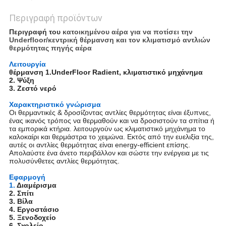
Περιγραφή προϊόντων
Περιγραφή του
κατοικημένου αέρα για να ποτίσει την
Underfloor/κεντρική θέρμανση και τον κλιματισμό αντλιών
θερμότητας πηγής αέρα
Λειτουργία
θέρμανση 1.UnderFloor Radient, κλιματιστικό μηχάνημα
2. Ψύξη
3. Ζεστό νερό
Χαρακτηριστικό γνώρισμα
Οι θερμαντικές & δροσίζοντας αντλίες θερμότητας είναι έξυπνες,
ένας ικανός τρόπος να θερμαθούν και να δροσιστούν τα σπίτια ή
τα εμπορικά κτήρια. λειτουργούν ως κλιματιστικό μηχάνημα το
καλοκαίρι και θερμάστρα το χειμώνα. Εκτός από την ευελιξία της,
αυτές οι αντλίες θερμότητας είναι energy-efficient επίσης.
Απολαύστε ένα άνετο περιβάλλον και σώστε την ενέργεια με τις
πολυσύνθετες αντλίες θερμότητας.
Εφαρμογή
1.
Διαμέρισμα
2. Σπίτι
3. Βίλα
4. Εργοστάσιο
5. Ξενοδοχείο
6. Σχολείο