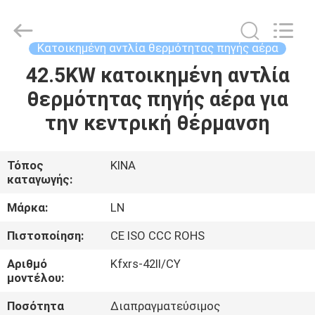
Energy
Saving
Technology
Co.,
Ltd..
Κατοικημένη αντλία θερμότητας πηγής αέρα
All
Rights
Reserved.
42.5KW κατοικημένη αντλία
ΣΠΊΤΙ
Developed
by
θερμότητας πηγής αέρα για
ECER
ΠΡΟΪΌΝΤΑ
την κεντρική θέρμανση
ΒΊΝΤΕΟ
Τόπος
ΚΙΝΑ
καταγωγής:
ΣΧΕΤΙΚΆ
Μάρκα:
LN
ΜΕ
Πιστοποίηση:
CE ISO CCC ROHS
ΕΜΆΣ
Αριθμό
Kfxrs-42II/CY
μοντέλου:
ΕΠΙΣΚΕΨΉ
Ποσότητα
Διαπραγματεύσιμος