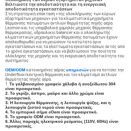
Βελτιώστε την αποδοτικότητα και τη ενεργειακή
αποδοτικότητα εγκαταστάσεων
Στη στρατηγική επέκταση «της ολοκλήρωσης των κύριων
εξαρτημάτων μηχανών» για τα κλιματιστικά μηχανήματα
θέρμανσης πατωμάτων αντλιών θερμότητας πηγής αέρα
Leomon και τις υπερβολικά χαμηλές μηχανές θέρμανσης
θερμοκρασίας, υδραυλικοί balancer και ο ολοκληρωτής
κλιματιστικών μηχανημάτων θέρμανσης πατωμάτων έχουν
απελευθερωθεί για να μειώσουν το κατώτατο όριο
εγκαταστάσεων και τα ελαττώματα εγκαταστάσεων, εκτός από
το χρόνο εγκαταστάσεων, και να βελτιώσουν την ποιότητα
ολόκληρης της μηχανής και τη ενεργειακή αποδοτικότητα του
συστήματος.
OEM/ODM
κατοικημένος
αέρας
υπηρεσιών
για να ποτίσει την
Underfloor/κεντρική θέρμανση και τον κλιματισμό αντλιών
θερμότητας πηγής αέρα
1.
Το γαλβανισμένο γραφείο χάλυβα ή ανοξείδωτου 304
είναι προαιρετικό.
2. Το γκρίζο, άσπρο, μαύρο και άλλο χρώμα είναι
προαιρετικό.
3. Η λειτουργία θέρμανσης, η λειτουργία ψύξης, και η
λειτουργία ζεστού νερού είναι προαιρετικές.
4. Το εμπορικό σήμα cOem είναι προαιρετικό.
5. Το γραφείο ODM είναι προαιρετικό.
6. Άλλες παροχές ηλεκτρικού ρεύματος (110V, 60Hz) είναι
προαιρετικές.