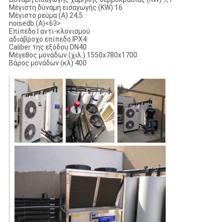
Μέγιστη δύναμη εισαγωγής (KW)
16
Μέγιστο ρεύμα (Α)
24,5
noisedb (Α)
<63>
Επίπεδο Ι
αντι-κλονισμού
αδιάβροχο επίπεδο
IPX4
Caliber της εξόδου
DN40
Μέγεθος μονάδων (χιλ.)
1550x780x1700
Βάρος μονάδων (κλ)
400