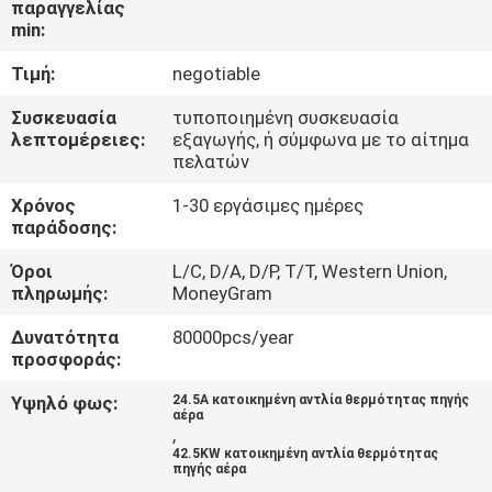
παραγγελίας
ΕΡΓΟΣΤΑΣΊΟΥ
min:
Τιμή:
negotiable
ΈΛΕΓΧΟΣ
ΠΟΙΌΤΗΤΑΣ
Συσκευασία
τυποποιημένη συσκευασία
λεπτομέρειες:
εξαγωγής, ή σύμφωνα με το αίτημα
πελατών
ΕΠΙΚΟΙΝΩΝΉΣΤΕ
Χρόνος
1-30 εργάσιμες ημέρες
ΜΑΖΊ
παράδοσης:
ΜΑΣ
Όροι
L/C, D/A, D/P, T/T, Western Union,
πληρωμής:
MoneyGram
ΕΙΔΉΣΕΙΣ
Δυνατότητα
80000pcs/year
προσφοράς:
ΥΠΟΘΈΣΕΙΣ
Υψηλό φως:
24.5A κατοικημένη αντλία θερμότητας πηγής
αέρα
,
42.5KW κατοικημένη αντλία θερμότητας
ΖΗΤΉΣΤΕ
πηγής αέρα
,