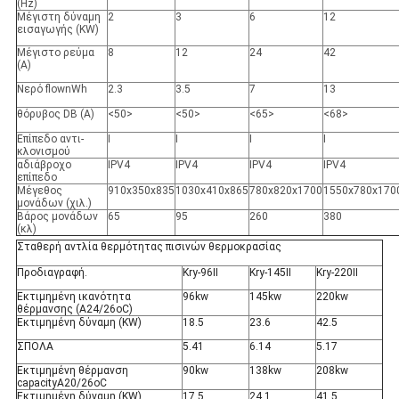
(Hz)
Μέγιστη δύναμη
2
3
6
12
εισαγωγής (KW)
Μέγιστο ρεύμα
8
12
24
42
(Α)
Νερό flownWh
2.3
3.5
7
13
θόρυβος DB (Α)
<50>
<50>
<65>
<68>
Επίπεδο αντι-
Ι
Ι
Ι
Ι
κλονισμού
αδιάβροχο
IPV4
IPV4
IPV4
IPV4
επίπεδο
Μέγεθος
910x350x835
1030x410x865
780x820x1700
1550x780x170
μονάδων (χιλ.)
Βάρος μονάδων
65
95
260
380
(κλ)
Σταθερή αντλία θερμότητας πισινών θερμοκρασίας
Προδιαγραφή.
Kry-96II
Kry-145II
Kry-220II
Εκτιμημένη ικανότητα
96kw
145kw
220kw
θέρμανσης (A24/26oC)
Εκτιμημένη δύναμη
(KW)
18.5
23.6
42.5
ΣΠΟΛΑ
5.41
6.14
5.17
Εκτιμημένη θέρμανση
90kw
138kw
208kw
capacityA20/26oC
Εκτιμημένη δύναμη
(KW)
17.5
24.1
41.5