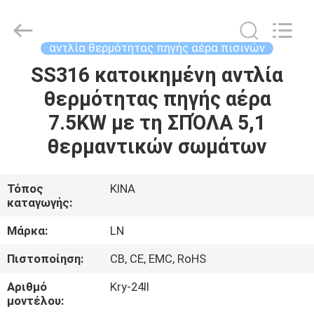
Energy
Saving
Technology
Co.,
Ltd..
αντλία θερμότητας πηγής αέρα πισινών
All
Rights
Reserved.
SS316 κατοικημένη αντλία
ΣΠΊΤΙ
Developed
by
θερμότητας πηγής αέρα
ECER
ΠΡΟΪΌΝΤΑ
7.5KW με τη ΣΠΌΛΑ 5,1
θερμαντικών σωμάτων
ΒΊΝΤΕΟ
Τόπος
ΚΙΝΑ
καταγωγής:
ΣΧΕΤΙΚΆ
ΜΕ
Μάρκα:
LN
ΕΜΆΣ
Πιστοποίηση:
CB, CE, EMC, RoHS
Αριθμό
Kry-24II
ΕΠΙΣΚΕΨΉ
μοντέλου: