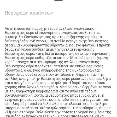
Περιγραφή προϊόντων
Αυτή η συσκευή παροχής νερού αντλιών ενεργειακής
θερμότητας αέρα εξοικονόμησης ενέργειας υιοθετείται,
συμπεριλαμβανομένης μιας πρώτης δεξαμενής νερού, μια
δεύτερη δεξαμενή νερού, μια αντλία ενεργειακής θερμότητας
αέρα, μια κυκλοφορώντας υδραντλία, και ένα φίλτρο. Η πρώτη
δεξαμενή νερού συνδέεται με την αντλία ενεργειακής
θερμότητας αέρα, και η δεξιά πλευρά της αντλίας ενεργειακής
θερμότητας αέρα καθορίζεται επίσης. Μια δεύτερη δεξαμενή
νερού παρέχεται στην κορυφή της αντλίας ενεργειακής
θερμότητας αέρα παρέχεται σταθερά μια κυκλοφορώντας
υδραντλία, ο λιμένας αναρρόφησης της κυκλοφορώντας
υδραντλίας συνδέεται με τον ανταλλάκτη θερμότητας της
αντλίας ενεργειακής θερμότητας αέρα μέσω ενός υδροσωλήνα,
και ο αγωγός συνδέεται με το φίλτρο. Η δομή του προτύπου
χρήσης είναι λογική στο σχέδιο. Με πρώτα να θερμάνει το νερό
με την υψηλότερη θερμοκρασία και το υγρό επίπεδο, η
συναλλαγματική ισοτιμία θερμότητας μπορεί να αυξηθεί, η
ενέργεια μπορεί να σωθεί, και η αποδοτικότητα εργασίας του
εξοπλισμού μπορεί να βελτιωθεί αποτελεσματικά. Το φίλτρο
μπορεί αποτελεσματικά να φιλτραρίσει τις ακαθαρσίες όπως η
κλίμακα στο νερό. Βελτιώστε την ποιότητα νερού και μέσω της
βαλβίδας ελέγχων και ελέγχου, μπορεί αποτελεσματικά να