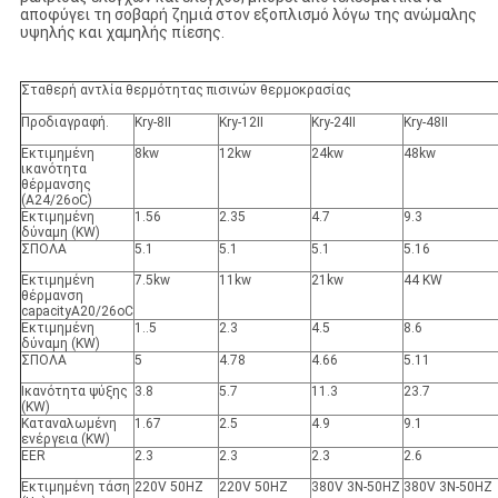
αποφύγει τη σοβαρή ζημιά στον εξοπλισμό λόγω της ανώμαλης
υψηλής και χαμηλής πίεσης.
Σταθερή αντλία θερμότητας πισινών θερμοκρασίας
Προδιαγραφή.
Kry-8II
Kry-12II
Kry-24II
Kry-48II
Εκτιμημένη
8kw
12kw
24kw
48kw
ικανότητα
θέρμανσης
(A24/26oC)
Εκτιμημένη
1.56
2.35
4.7
9.3
δύναμη (KW)
ΣΠΟΛΑ
5.1
5.1
5.1
5.16
Εκτιμημένη
7.5kw
11kw
21kw
44 KW
θέρμανση
capacityA20/26oC
Εκτιμημένη
1..5
2.3
4.5
8.6
δύναμη (KW)
ΣΠΟΛΑ
5
4.78
4.66
5.11
Ικανότητα ψύξης
3.8
5.7
11.3
23.7
(KW)
Καταναλωμένη
1.67
2.5
4.9
9.1
ενέργεια (KW)
EER
2.3
2.3
2.3
2.6
Εκτιμημένη τάση
220V 50HZ
220V 50HZ
380V 3N-50HZ
380V 3N-50HZ