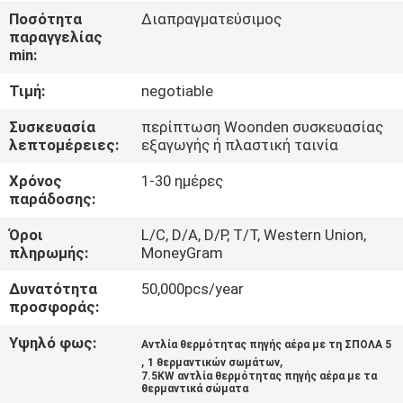
ΕΡΓΟΣΤΑΣΊΟΥ
Ποσότητα
Διαπραγματεύσιμος
παραγγελίας
min:
ΈΛΕΓΧΟΣ
Τιμή:
negotiable
ΠΟΙΌΤΗΤΑΣ
Συσκευασία
περίπτωση Woonden συσκευασίας
λεπτομέρειες:
εξαγωγής ή πλαστική ταινία
ΕΠΙΚΟΙΝΩΝΉΣΤΕ
Χρόνος
1-30 ημέρες
ΜΑΖΊ
παράδοσης:
ΜΑΣ
Όροι
L/C, D/A, D/P, T/T, Western Union,
πληρωμής:
MoneyGram
ΕΙΔΉΣΕΙΣ
Δυνατότητα
50,000pcs/year
προσφοράς:
ΥΠΟΘΈΣΕΙΣ
Υψηλό φως:
Αντλία θερμότητας πηγής αέρα με τη ΣΠΟΛΑ 5
,
,
1 θερμαντικών σωμάτων
7.5KW αντλία θερμότητας πηγής αέρα με τα
ΖΗΤΉΣΤΕ
θερμαντικά σώματα