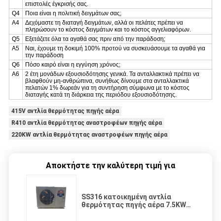
επιστολές έγκρισής σας.
Q4
Ποια είναι η πολιτική δειγμάτων σας;
A4
Δεχόμαστε τη διαταγή δειγμάτων, αλλά οι πελάτες πρέπει να
πληρώσουν το κόστος δειγμάτων και το κόστος αγγελιαφόρων.
Q5
Εξετάζετε όλα τα αγαθά σας πριν από την παράδοση;
A5
Ναι, έχουμε τη δοκιμή 100% προτού να συσκευάσουμε τα αγαθά για
την παράδοση
Q6
Πόσο καιρό είναι η εγγύηση χρόνος;
A6
2 έτη μονάδων εξουσιοδότησης γενικά.
Τα ανταλλακτικά πρέπει να
βλαφθούν μη-ανθρώπινα,
συνήθως δίνουμε στα ανταλλακτικά
πελατών 1% δωρεάν για τη συντήρηση σύμφωνα με το κόστος
διαταγής κατά τη διάρκεια της περιόδου εξουσιοδότησης.
415V αντλία θερμότητας πηγής αέρα
R410 αντλία θερμότητας αναστροφέων πηγής αέρα
220KW αντλία θερμότητας αναστροφέων πηγής αέρα
Αποκτήστε την καλύτερη τιμή για
SS316 κατοικημένη αντλία
θερμότητας πηγής αέρα 7.5KW
με τη ΣΠΌΛΑ 5,1 θερμαντικών
σωμάτων