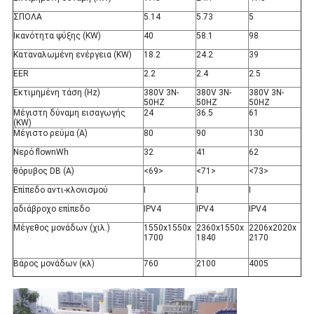
ΣΠΟΛΑ
5.14
5.73
5
Ικανότητα ψύξης (KW)
40
58.1
98
Καταναλωμένη ενέργεια (KW)
18.2
24.2
39
EER
2.2
2.4
2.5
Εκτιμημένη τάση
(Hz)
380V 3N-
380V 3N-
380V 3N-
50HZ
50HZ
50HZ
Μέγιστη δύναμη εισαγωγής
24
36.5
61
(KW)
Μέγιστο ρεύμα
(Α)
80
90
130
Νερό flownWh
32
41
62
θόρυβος
DB (Α)
<69>
<71>
<73>
Επίπεδο αντι-κλονισμού
Ι
Ι
Ι
αδιάβροχο επίπεδο
IPV4
IPV4
IPV4
Μέγεθος μονάδων
(χιλ.)
1550x1550x
2360x1550x
2206x2020x
1700
1840
2170
Βάρος μονάδων (κλ)
760
2100
4005