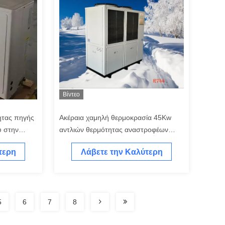
Βίντεο
ητας πηγής
Ακέραια χαμηλή θερμοκρασία 45Kw
ύ στην
αντλιών θερμότητας αναστροφέων
°C
εναλλασσόμενου ρεύματος
τερη
Λάβετε την Καλύτερη
καταρρακτών του CO2
Τιμή
5
6
7
8