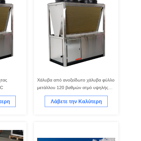
ητας
Χάλυβα από ανοξείδωτο χάλυβα φύλλο
°C
μετάλλου 120 βαθμών ατμό υψηλής
θερμοκρασίας αντλία θερμότητας
τερη
Λάβετε την Καλύτερη
πηγής αέρα R410 ψύξη
Τιμή