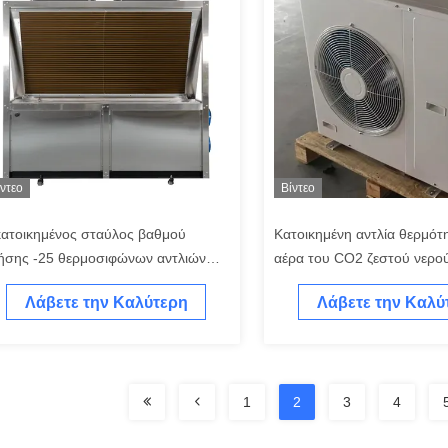
ίντεο
Βίντεο
κατοικημένος σταύλος βαθμού
Κατοικημένη αντλία θερμότ
ήσης -25 θερμοσιφώνων αντλιών
αέρα του CO2 ζεστού νερο
ρμότητας του CO2 KW R744
υπαίθρια θερμοκρασία -15
Λάβετε την Καλύτερη
Λάβετε την Καλύ
Τιμή
Τιμή
1
2
3
4