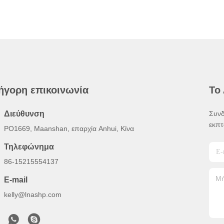
ήγορη επικοινωνία
Το
Διεύθυνση
Συνδ
εκπτ
PO1669, Maanshan, επαρχία Anhui, Κίνα
Τηλεφώνημα
86-15215554137
E-mail
kelly@lnashp.com