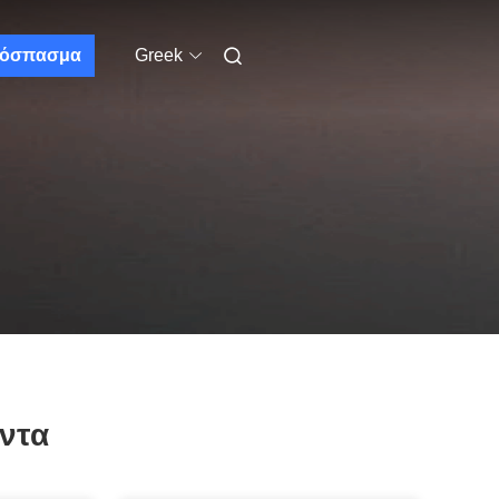
όσπασμα
Greek
ντα