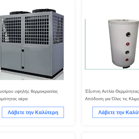
υσίμου υψηλής θερμοκρασίας
Έξυπνη Αντλία Θερμότητας
ρμότητας αέρα
Απόδοση για Όλες τις Κλιμα
Συνθήκες
Λάβετε την Καλύτερη
Λάβετε την Καλύ
Τιμή
Τιμή