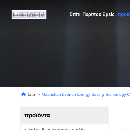
Σπίτι
Περίπου Εμείς.
προϊ
Σπίτι
>
Maanshan Leonon Energy Saving Technology Co
προϊόντα
υψηλής θερμοκρασίας αντλία