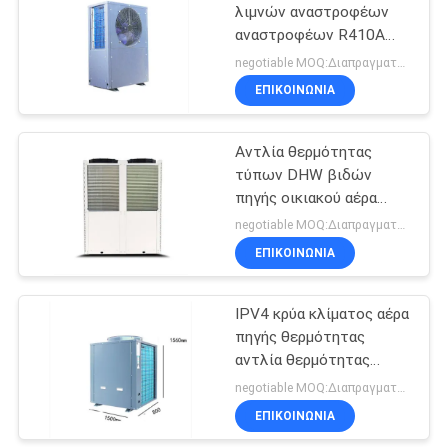
λιμνών αναστροφέων
αναστροφέων R410A
αντλιών θερμότητας
negotiable MOQ:Διαπραγματεύσιμος
κλίματος κλιματισμού
ΕΠΙΚΟΙΝΩΝΙΑ
Αντλία θερμότητας
τύπων DHW βιδών
πηγής οικιακού αέρα
415V IPV4
negotiable MOQ:Διαπραγματεύσιμος
ΕΠΙΚΟΙΝΩΝΙΑ
IPV4 κρύα κλίματος αέρα
πηγής θερμότητας
αντλία θερμότητας
μηχανών DHW αντλιών
negotiable MOQ:Διαπραγματεύσιμος
κατεψυγμένη 8KW
ΕΠΙΚΟΙΝΩΝΙΑ