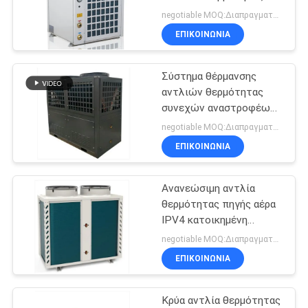
ΠΡΟΣΦΟΡΆ
χαμηλής θερμοκρασίας
negotiable MOQ:Διαπραγματεύσιμος
θερμαστρών SPA
ΕΠΙΚΟΙΝΩΝΙΑ
SITEMAP
Σύστημα θέρμανσης
αντλιών θερμότητας
ΠΟΛΙΤΙΚΉ
συνεχών αναστροφέων
ΑΠΟΡΡΉΤΟΥ
κατοικίας SS 24A HVAC
negotiable MOQ:Διαπραγματεύσιμος
50HZ
ΕΠΙΚΟΙΝΩΝΙΑ
Ανανεώσιμη αντλία
θερμότητας πηγής αέρα
IPV4 κατοικημένη
γεωθερμική αντλία
negotiable MOQ:Διαπραγματεύσιμος
θερμότητας 8KW
ΕΠΙΚΟΙΝΩΝΙΑ
Κρύα αντλία θερμότητας