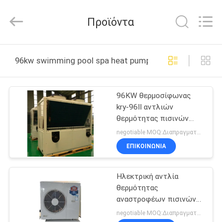
Saving
Technology
Co.,
Προϊόντα
Ltd..
All
Rights
Reserved.
Developed
ΣΠΊΤΙ
by
96kw swimming pool spa heat pump διαδικτυακή κατ
ECER
ΠΡΟΪΌΝΤΑ
96KW θερμοσίφωνας
kry-96II αντλιών
ΒΊΝΤΕΟ
θερμότητας πισινών
SPA
negotiable MOQ:Διαπραγματεύσιμος
ΣΧΕΤΙΚΆ
ΕΠΙΚΟΙΝΩΝΙΑ
ΜΕ
Ηλεκτρική αντλία
ΕΜΆΣ
θερμότητας
αναστροφέων πισινών
ΕΠΙΣΚΕΨΉ
θέρμανσης 220kw για το
negotiable MOQ:Διαπραγματεύσιμος