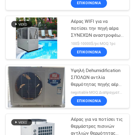
νοσοκομείο
ΕΡΓΟΣΤΑΣΊΟΥ
ΕΠΙΚΟΙΝΩΝΙΑ
Αέρας WIFI για να
ΈΛΕΓΧΟΣ
ποτίσει την πηγή αέρα
ΠΟΙΌΤΗΤΑΣ
ΣΥΝΕΧΏΝ αναστροφέων
αντλιών θερμότητας
100$-10000$/pc MOQ:1pc
θερμαστρών πισινών
ΕΠΙΚΟΙΝΩΝΉΣΤΕ
ΕΠΙΚΟΙΝΩΝΙΑ
R32 μικρή
ΜΑΖΊ
Υψηλή Dehumidification
ΜΑΣ
ΣΠΟΛΩΝ αντλία
θερμότητας πηγής αέρα
ΕΙΔΉΣΕΙΣ
πισινών EER 2,3 Evi
negotiable MOQ:Διαπραγματεύσιμος
ΕΠΙΚΟΙΝΩΝΙΑ
ΥΠΟΘΈΣΕΙΣ
Αέρας για να ποτίσει τις
θερμάστρες πισινών
ΖΗΤΉΣΤΕ
αντλιών θερμότητας